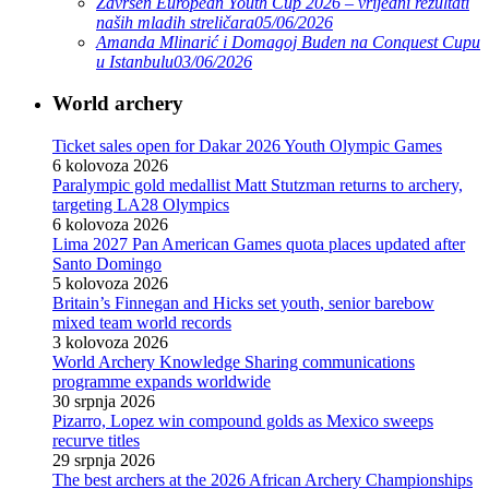
Završen European Youth Cup 2026 – vrijedni rezultati
naših mladih streličara
05/06/2026
Amanda Mlinarić i Domagoj Buden na Conquest Cupu
u Istanbulu
03/06/2026
World archery
Ticket sales open for Dakar 2026 Youth Olympic Games
6 kolovoza 2026
Paralympic gold medallist Matt Stutzman returns to archery,
targeting LA28 Olympics
6 kolovoza 2026
Lima 2027 Pan American Games quota places updated after
Santo Domingo
5 kolovoza 2026
Britain’s Finnegan and Hicks set youth, senior barebow
mixed team world records
3 kolovoza 2026
World Archery Knowledge Sharing communications
programme expands worldwide
30 srpnja 2026
Pizarro, Lopez win compound golds as Mexico sweeps
recurve titles
29 srpnja 2026
The best archers at the 2026 African Archery Championships