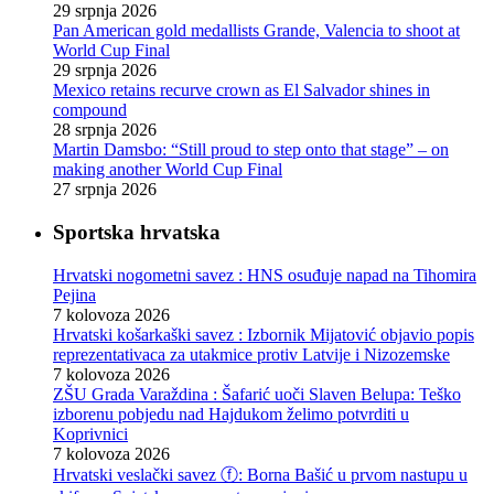
29 srpnja 2026
Pan American gold medallists Grande, Valencia to shoot at
World Cup Final
29 srpnja 2026
Mexico retains recurve crown as El Salvador shines in
compound
28 srpnja 2026
Martin Damsbo: “Still proud to step onto that stage” – on
making another World Cup Final
27 srpnja 2026
Sportska hrvatska
Hrvatski nogometni savez : HNS osuđuje napad na Tihomira
Pejina
7 kolovoza 2026
Hrvatski košarkaški savez : Izbornik Mijatović objavio popis
reprezentativaca za utakmice protiv Latvije i Nizozemske
7 kolovoza 2026
ZŠU Grada Varaždina : Šafarić uoči Slaven Belupa: Teško
izborenu pobjedu nad Hajdukom želimo potvrditi u
Koprivnici
7 kolovoza 2026
Hrvatski veslački savez ⓕ: Borna Bašić u prvom nastupu u