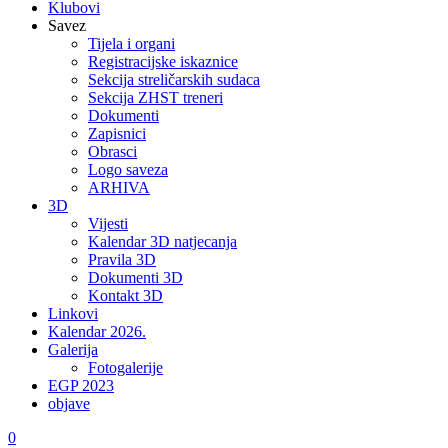
Klubovi
Savez
Tijela i organi
Registracijske iskaznice
Sekcija streličarskih sudaca
Sekcija ZHST treneri
Dokumenti
Zapisnici
Obrasci
Logo saveza
ARHIVA
3D
Vijesti
Kalendar 3D natjecanja
Pravila 3D
Dokumenti 3D
Kontakt 3D
Linkovi
Kalendar 2026.
Galerija
Fotogalerije
EGP 2023
objave
0