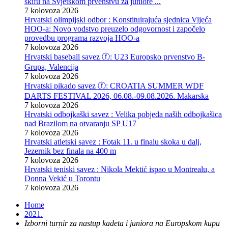
skifu na Svjetskom prvenstvu za juniore ...
7 kolovoza 2026
Hrvatski olimpijski odbor : Konstituirajuća sjednica Vijeća
HOO-a: Novo vodstvo preuzelo odgovornost i započelo
provedbu programa razvoja HOO-a
7 kolovoza 2026
Hrvatski baseball savez ⓕ: U23 Europsko prvenstvo B-
Grupa, Valencija
7 kolovoza 2026
Hrvatski pikado savez ⓕ: CROATIA SUMMER WDF
DARTS FESTIVAL 2026, 06.08.-09.08.2026. Makarska
7 kolovoza 2026
Hrvatski odbojkaški savez : Velika pobjeda naših odbojkašica
nad Brazilom na otvaranju SP U17
7 kolovoza 2026
Hrvatski atletski savez : Fotak 11. u finalu skoka u dalj,
Jezernik bez finala na 400 m
7 kolovoza 2026
Hrvatski teniski savez : Nikola Mektić ispao u Montrealu, a
Donna Vekić u Torontu
7 kolovoza 2026
Home
2021.
Izborni turnir za nastup kadeta i juniora na Europskom kupu