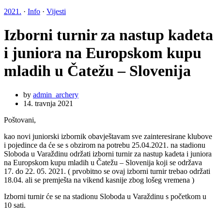
2021.
·
Info
·
Vijesti
Izborni turnir za nastup kadeta
i juniora na Europskom kupu
mladih u Čatežu – Slovenija
by
admin_archery
14. travnja 2021
Poštovani,
kao novi juniorski izbornik obavještavam sve zainteresirane klubove
i pojedince da će se s obzirom na potrebu 25.04.2021. na stadionu
Sloboda u Varaždinu održati izborni turnir za nastup kadeta i juniora
na Europskom kupu mladih u Čatežu – Slovenija koji se održava
17. do 22. 05. 2021. ( prvobitno se ovaj izborni turnir trebao održati
18.04. ali se premješta na vikend kasnije zbog lošeg vremena )
Izborni turnir će se na stadionu Sloboda u Varaždinu s početkom u
10 sati.