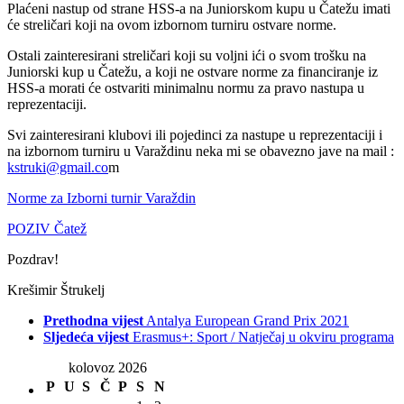
Plaćeni nastup od strane HSS-a na Juniorskom kupu u Čatežu imati
će streličari koji na ovom izbornom turniru ostvare norme.
Ostali zainteresirani streličari koji su voljni ići o svom trošku na
Juniorski kup u Čatežu, a koji ne ostvare norme za financiranje iz
HSS-a morati će ostvariti minimalnu normu za pravo nastupa u
reprezentaciji.
Svi zainteresirani klubovi ili pojedinci za nastupe u reprezentaciji i
na izbornom turniru u Varaždinu neka mi se obavezno jave na mail :
kstruki@gmail.co
m
Norme za Izborni turnir Varaždin
POZIV Čatež
Pozdrav!
Krešimir Štrukelj
Prethodna vijest
Antalya European Grand Prix 2021
Sljedeća vijest
Erasmus+: Sport / Natječaj u okviru programa
kolovoz 2026
P
U
S
Č
P
S
N