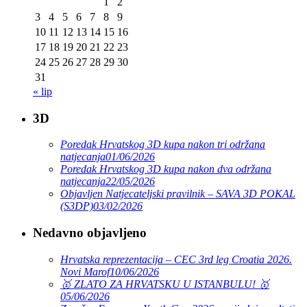
1
2
3
4
5
6
7
8
9
10
11
12
13
14
15
16
17
18
19
20
21
22
23
24
25
26
27
28
29
30
31
« lip
3D
Poredak Hrvatskog 3D kupa nakon tri održana
natjecanja
01/06/2026
Poredak Hrvatskog 3D kupa nakon dva održana
natjecanja
22/05/2026
Objavljen Natjecateljski pravilnik – SAVA 3D POKAL
(S3DP)
03/02/2026
Nedavno objavljeno
Hrvatska reprezentacija – CEC 3rd leg Croatia 2026.
Novi Marof
10/06/2026
🥇 ZLATO ZA HRVATSKU U ISTANBULU! 🥇
05/06/2026