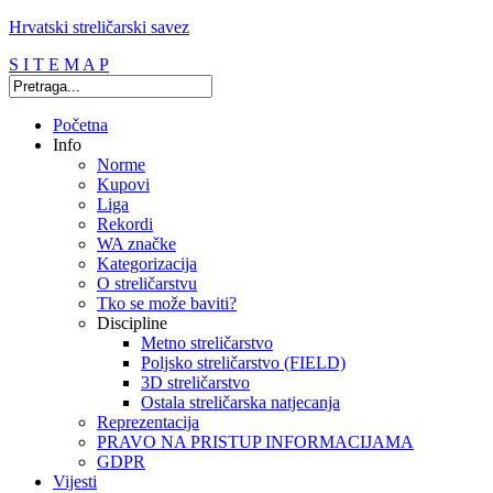
Hrvatski streličarski savez
S I T E M A P
Početna
Info
Norme
Kupovi
Liga
Rekordi
WA značke
Kategorizacija
O streličarstvu
Tko se može baviti?
Discipline
Metno streličarstvo
Poljsko streličarstvo (FIELD)
3D streličarstvo
Ostala streličarska natjecanja
Reprezentacija
PRAVO NA PRISTUP INFORMACIJAMA
GDPR
Vijesti