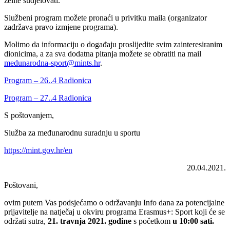
želite sudjelovati.
Službeni program možete pronaći u privitku maila (organizator
zadržava pravo izmjene programa).
Molimo da informaciju o događaju proslijedite svim zainteresiranim
dionicima, a za sva dodatna pitanja možete se obratiti na mail
medunarodna-sport@mints.hr
.
Program – 26..4 Radionica
Program – 27..4 Radionica
S poštovanjem,
Služba za međunarodnu suradnju u sportu
https://mint.gov.hr/en
20.04.2021.
Poštovani,
ovim putem Vas podsjećamo o održavanju Info dana za potencijalne
prijavitelje na natječaj u okviru programa Erasmus+: Sport koji će se
održati sutra,
21. travnja 2021. godine
s početkom
u 10:00 sati.