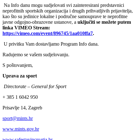
Na Info danu mogu sudjelovati svi zainteresirani predstavnici
neprofitnih sportskih organizacija i drugih prihvatljivih prijavitelja,
kao što su jedinice lokalne i područne samouprave te neprofitne
javne odgojno-obrazovne ustanove, a
uključiti se možete putem
linka VIMEO Stream:
https://vimeo.com/event/896745/1aa010ffa7
.
U privitku Vam dostavljamo Program Info dana.
Radujemo se vašem sudjelovanju.
S poštovanjem,
Uprava za sport
Directorate – General for Sport
+ 385 1 6042 950
Prisavlje 14, Zagreb
sport@mints.hr
www.mints.gov.hr
www.safestayincroatia.hr