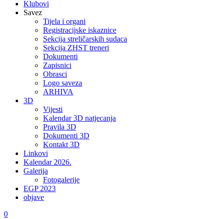
Klubovi
Savez
Tijela i organi
Registracijske iskaznice
Sekcija streličarskih sudaca
Sekcija ZHST treneri
Dokumenti
Zapisnici
Obrasci
Logo saveza
ARHIVA
3D
Vijesti
Kalendar 3D natjecanja
Pravila 3D
Dokumenti 3D
Kontakt 3D
Linkovi
Kalendar 2026.
Galerija
Fotogalerije
EGP 2023
objave
0