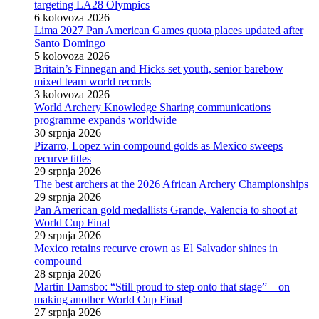
targeting LA28 Olympics
6 kolovoza 2026
Lima 2027 Pan American Games quota places updated after
Santo Domingo
5 kolovoza 2026
Britain’s Finnegan and Hicks set youth, senior barebow
mixed team world records
3 kolovoza 2026
World Archery Knowledge Sharing communications
programme expands worldwide
30 srpnja 2026
Pizarro, Lopez win compound golds as Mexico sweeps
recurve titles
29 srpnja 2026
The best archers at the 2026 African Archery Championships
29 srpnja 2026
Pan American gold medallists Grande, Valencia to shoot at
World Cup Final
29 srpnja 2026
Mexico retains recurve crown as El Salvador shines in
compound
28 srpnja 2026
Martin Damsbo: “Still proud to step onto that stage” – on
making another World Cup Final
27 srpnja 2026