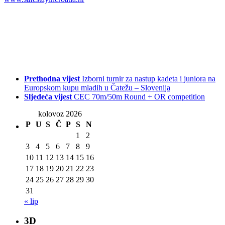
Prethodna vijest
Izborni turnir za nastup kadeta i juniora na
Europskom kupu mladih u Čatežu – Slovenija
Sljedeća vijest
CEC 70m/50m Round + OR competition
kolovoz 2026
P
U
S
Č
P
S
N
1
2
3
4
5
6
7
8
9
10
11
12
13
14
15
16
17
18
19
20
21
22
23
24
25
26
27
28
29
30
31
« lip
3D