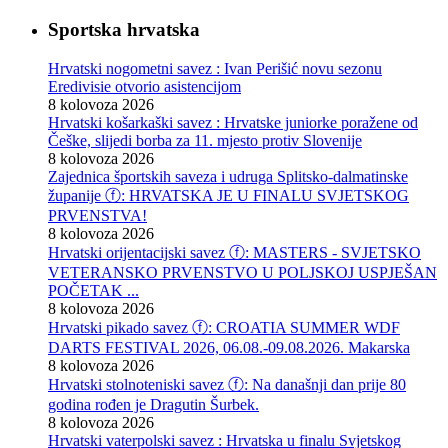
Sportska hrvatska
Hrvatski nogometni savez : Ivan Perišić novu sezonu
Eredivisie otvorio asistencijom
8 kolovoza 2026
Hrvatski košarkaški savez : Hrvatske juniorke poražene od
Češke, slijedi borba za 11. mjesto protiv Slovenije
8 kolovoza 2026
Zajednica športskih saveza i udruga Splitsko-dalmatinske
županije ⓕ: HRVATSKA JE U FINALU SVJETSKOG
PRVENSTVA!
8 kolovoza 2026
Hrvatski orijentacijski savez ⓕ: MASTERS - SVJETSKO
VETERANSKO PRVENSTVO U POLJSKOJ USPJEŠAN
POČETAK ...
8 kolovoza 2026
Hrvatski pikado savez ⓕ: CROATIA SUMMER WDF
DARTS FESTIVAL 2026, 06.08.-09.08.2026. Makarska
8 kolovoza 2026
Hrvatski stolnoteniski savez ⓕ: Na današnji dan prije 80
godina rođen je Dragutin Šurbek.
8 kolovoza 2026
Hrvatski vaterpolski savez : Hrvatska u finalu Svjetskog