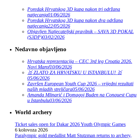
Poredak Hrvatskog 3D kupa nakon tri održana
natjecanja
01/06/2026
Poredak Hrvatskog 3D kupa nakon dva održana
natjecanja
22/05/2026
Objavljen Natjecateljski pravilnik – SAVA 3D POKAL
(S3DP)
03/02/2026
Nedavno objavljeno
Hrvatska reprezentacija – CEC 3rd leg Croatia 2026.
Novi Marof
10/06/2026
🥇 ZLATO ZA HRVATSKU U ISTANBULU! 🥇
05/06/2026
Završen European Youth Cup 2026 – vrijedni rezultati
naših mladih streličara
05/06/2026
Amanda Mlinarić i Domagoj Buden na Conquest Cupu
u Istanbulu
03/06/2026
World archery
Ticket sales open for Dakar 2026 Youth Olympic Games
6 kolovoza 2026
Paralympic gold medallist Matt Stutzman returns to archery,