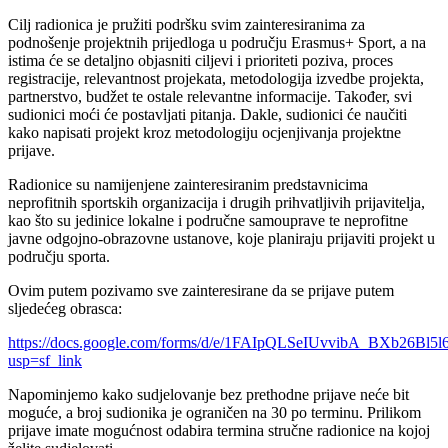
Cilj radionica je pružiti podršku svim zainteresiranima za
podnošenje projektnih prijedloga u području Erasmus+ Sport, a na
istima će se detaljno objasniti ciljevi i prioriteti poziva, proces
registracije, relevantnost projekata, metodologija izvedbe projekta,
partnerstvo, budžet te ostale relevantne informacije. Također, svi
sudionici moći će postavljati pitanja. Dakle, sudionici će naučiti
kako napisati projekt kroz metodologiju ocjenjivanja projektne
prijave.
Radionice su namijenjene zainteresiranim predstavnicima
neprofitnih sportskih organizacija i drugih prihvatljivih prijavitelja,
kao što su jedinice lokalne i područne samouprave te neprofitne
javne odgojno-obrazovne ustanove, koje planiraju prijaviti projekt u
području sporta.
Ovim putem pozivamo sve zainteresirane da se prijave putem
sljedećeg obrasca:
https://docs.google.com/forms/d/e/1FAIpQLSeIUvvibA_BXb26Bl
usp=sf_link
Napominjemo kako sudjelovanje bez prethodne prijave neće bit
moguće, a broj sudionika je ograničen na 30 po terminu. Prilikom
prijave imate mogućnost odabira termina stručne radionice na kojoj