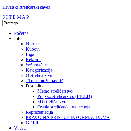
Hrvatski streličarski savez
S I T E M A P
Početna
Info
Norme
Kupovi
Liga
Rekordi
WA značke
Kategorizacija
O streličarstvu
Tko se može baviti?
Discipline
Metno streličarstvo
Poljsko streličarstvo (FIELD)
3D streličarstvo
Ostala streličarska natjecanja
Reprezentacija
PRAVO NA PRISTUP INFORMACIJAMA
GDPR
Vijesti