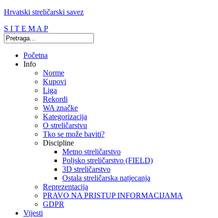
Hrvatski streličarski savez
S I T E M A P
Početna
Info
Norme
Kupovi
Liga
Rekordi
WA značke
Kategorizacija
O streličarstvu
Tko se može baviti?
Discipline
Metno streličarstvo
Poljsko streličarstvo (FIELD)
3D streličarstvo
Ostala streličarska natjecanja
Reprezentacija
PRAVO NA PRISTUP INFORMACIJAMA
GDPR
Vijesti