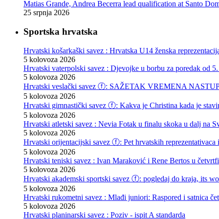
Matias Grande, Andrea Becerra lead qualification at Santo D
25 srpnja 2026
Sportska hrvatska
Hrvatski košarkaški savez : Hrvatska U14 ženska reprezentacij
5 kolovoza 2026
Hrvatski vaterpolski savez : Djevojke u borbu za poredak od 5.
5 kolovoza 2026
Hrvatski veslački savez ⓕ: SAŽETAK VREMENA NASTU
5 kolovoza 2026
Hrvatski gimnastički savez ⓕ: Kakva je Christina kada je stav
5 kolovoza 2026
Hrvatski atletski savez : Nevia Fotak u finalu skoka u dalj na
5 kolovoza 2026
Hrvatski orijentacijski savez ⓕ: Pet hrvatskih reprezentativaca 
5 kolovoza 2026
Hrvatski teniski savez : Ivan Maraković i Rene Bertos u četvrtf
5 kolovoza 2026
Hrvatski akademski sportski savez ⓕ: pogledaj do kraja, its wor
5 kolovoza 2026
Hrvatski rukometni savez : Mlađi juniori: Raspored i satnica čet
5 kolovoza 2026
Hrvatski planinarski savez : Poziv - ispit A standarda