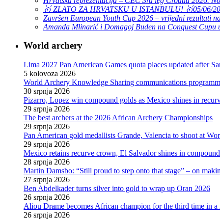
Hrvatska reprezentacija – CEC 3rd leg Croatia 2026. N
🥇 ZLATO ZA HRVATSKU U ISTANBULU! 🥇
05/06/2
Završen European Youth Cup 2026 – vrijedni rezultati na
Amanda Mlinarić i Domagoj Buden na Conquest Cupu u
World archery
Lima 2027 Pan American Games quota places updated after S
5 kolovoza 2026
World Archery Knowledge Sharing communications programme
30 srpnja 2026
Pizarro, Lopez win compound golds as Mexico shines in recu
29 srpnja 2026
The best archers at the 2026 African Archery Championships
29 srpnja 2026
Pan American gold medallists Grande, Valencia to shoot at Wo
29 srpnja 2026
Mexico retains recurve crown, El Salvador shines in compoun
28 srpnja 2026
Martin Damsbo: “Still proud to step onto that stage” – on mak
27 srpnja 2026
Ben Abdelkader turns silver into gold to wrap up Oran 2026
26 srpnja 2026
Aliou Drame becomes African champion for the third time in a
26 srpnja 2026