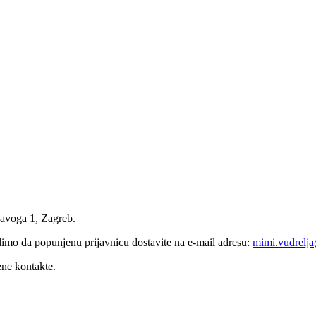
njavoga 1, Zagreb.
limo da popunjenu prijavnicu dostavite na e-mail adresu:
mimi.vudrelj
ene kontakte.