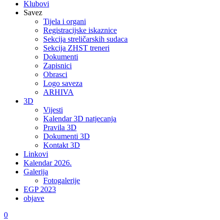
Klubovi
Savez
Tijela i organi
Registracijske iskaznice
Sekcija streličarskih sudaca
Sekcija ZHST treneri
Dokumenti
Zapisnici
Obrasci
Logo saveza
ARHIVA
3D
Vijesti
Kalendar 3D natjecanja
Pravila 3D
Dokumenti 3D
Kontakt 3D
Linkovi
Kalendar 2026.
Galerija
Fotogalerije
EGP 2023
objave
0