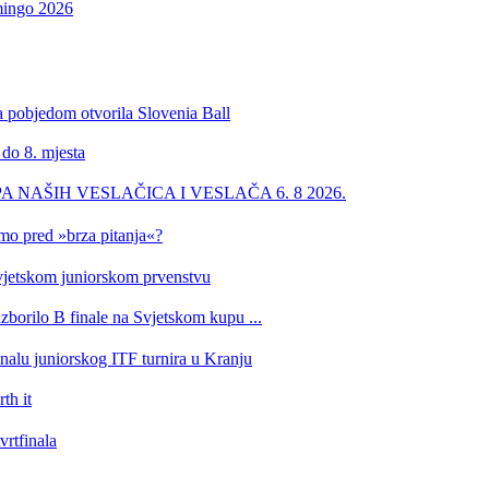
omingo 2026
a pobjedom otvorila Slovenia Ball
 do 8. mjesta
PA NAŠIH VESLAČICA I VESLAČA 6. 8 2026.
imo pred »brza pitanja«?
 Svjetskom juniorskom prvenstvu
izborilo B finale na Svjetskom kupu ...
inalu juniorskog ITF turnira u Kranju
th it
vrtfinala