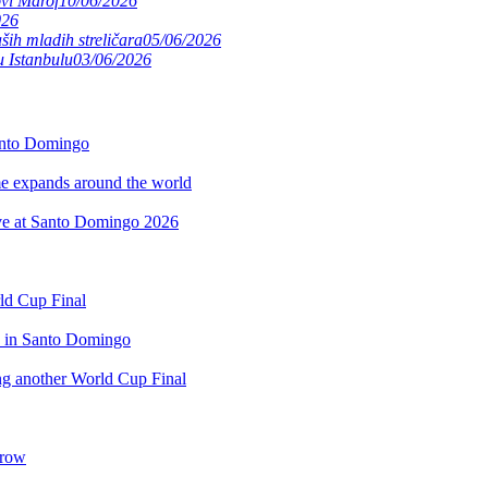
ovi Marof
10/06/2026
026
ših mladih streličara
05/06/2026
 Istanbulu
03/06/2026
anto Domingo
 expands around the world
rve at Santo Domingo 2026
rld Cup Final
d in Santo Domingo
ing another World Cup Final
 row