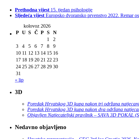
Prethodna vijest
15. tjedan psihologije
Sljedeća vijest
Europsko dvoransko prvenstvo 2022. Remar o
kolovoz 2026
P
U
S
Č
P
S
N
1
2
3
4
5
6
7
8
9
10
11
12
13
14
15
16
17
18
19
20
21
22
23
24
25
26
27
28
29
30
31
« lip
3D
Poredak Hrvatskog 3D kupa nakon tri održana natjecan
Poredak Hrvatskog 3D kupa nakon dva održana natjeca
Objavljen Natjecateljski pravilnik – SAVA 3D POKAL 
Nedavno objavljeno