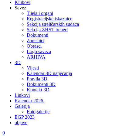
Klubovi
Savez
Tijela i organi
Registracijske iskaznice
Sekcija streličarskih sudaca
Sekcija ZHST treneri
Dokumenti
Zapisnici
Obrasci
Logo saveza
ARHIVA
3D
Vijesti
Kalendar 3D natjecanja
Pravila 3D
Dokumenti 3D
Kontakt 3D
Linkovi
Kalendar 2026.
Galerija
Fotogalerije
EGP 2023
objave
0