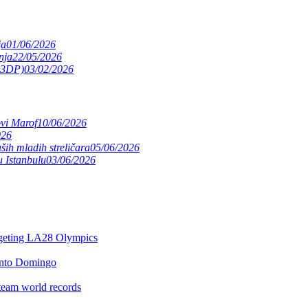
ja
01/06/2026
nja
22/05/2026
(S3DP)
03/02/2026
ovi Marof
10/06/2026
026
ših mladih streličara
05/06/2026
 Istanbulu
03/06/2026
argeting LA28 Olympics
anto Domingo
team world records