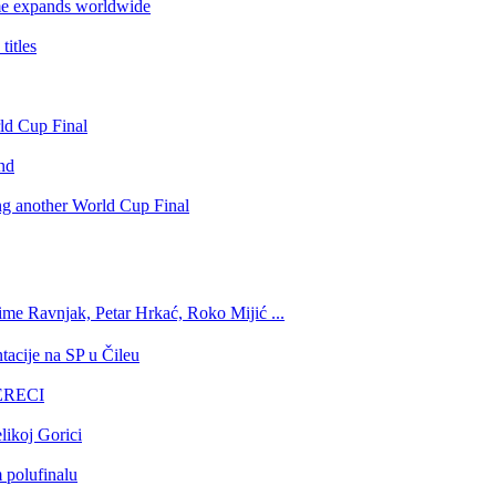
e expands worldwide
itles
rld Cup Final
nd
ing another World Cup Final
ime Ravnjak, Petar Hrkać, Roko Mijić ...
tacije na SP u Čileu
GERECI
likoj Gorici
 polufinalu