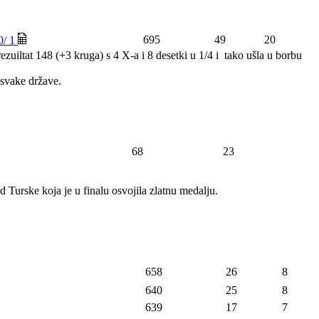
695
49
20
0/ 1
rezuiltat 148 (+3 kruga) s 4 X-a i 8 desetki u 1/4 i tako ušla u borbu
z svake države.
68
23
 Turske koja je u finalu osvojila zlatnu medalju.
658
26
8
640
25
8
639
17
7