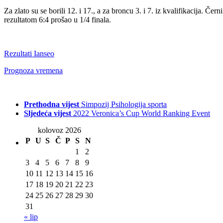
Za zlato su se borili 12. i 17., a za broncu 3. i 7. iz kvalifikacija. Če
rezultatom 6:4 prošao u 1/4 finala.
Rezultati Ianseo
Prognoza vremena
Prethodna vijest
Simpozij Psihologija sporta
Sljedeća vijest
2022 Veronica’s Cup World Ranking Event
kolovoz 2026
P
U
S
Č
P
S
N
1
2
3
4
5
6
7
8
9
10
11
12
13
14
15
16
17
18
19
20
21
22
23
24
25
26
27
28
29
30
31
« lip