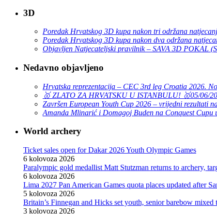
3D
Poredak Hrvatskog 3D kupa nakon tri održana natjecan
Poredak Hrvatskog 3D kupa nakon dva održana natjeca
Objavljen Natjecateljski pravilnik – SAVA 3D POKAL 
Nedavno objavljeno
Hrvatska reprezentacija – CEC 3rd leg Croatia 2026. N
🥇 ZLATO ZA HRVATSKU U ISTANBULU! 🥇
05/06/2
Završen European Youth Cup 2026 – vrijedni rezultati na
Amanda Mlinarić i Domagoj Buden na Conquest Cupu u
World archery
Ticket sales open for Dakar 2026 Youth Olympic Games
6 kolovoza 2026
Paralympic gold medallist Matt Stutzman returns to archery, t
6 kolovoza 2026
Lima 2027 Pan American Games quota places updated after S
5 kolovoza 2026
Britain’s Finnegan and Hicks set youth, senior barebow mixed 
3 kolovoza 2026