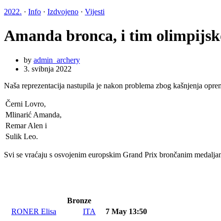
2022.
·
Info
·
Izdvojeno
·
Vijesti
Amanda bronca, i tim olimpijs
by
admin_archery
3. svibnja 2022
Naša reprezentacija nastupila je nakon problema zbog kašnjenja opr
Černi Lovro,
Mlinarić Amanda,
Remar Alen i
Sulik Leo.
Svi se vraćaju s osvojenim europskim Grand Prix brončanim medaljama.
Bronze
RONER Elisa
ITA
7 May 13:50