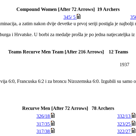
Compound Women [After 72 Arrows] 19 Archers
345/ 5
35
minacija, a zatim nakon dvije devetke u prvoj seriji postigla je najbolji 
semburga i Hrvatske. U borbi za medalje prošla je po jedna natjecateljka i
Teams Recurve Men Team [After 216 Arrows] 12 Teams
1937
vija 6:0, Francuska 6:2 i za broncu Nizozemska 6:0. Izgubili su samo od
Recurve Men [After 72 Arrows] 78 Archers
326/18
332/13
317/35
323/25
317/38
322/27