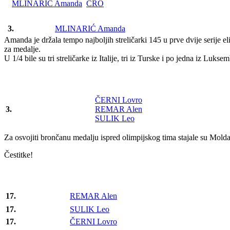
MLINARIC Amanda
CRO
3.
MLINARIĆ Amanda
Amanda je držala tempo najboljih streličarki 145 u prve dvije serije eli
za medalje.
U 1/4 bile su tri streličarke iz Italije, tri iz Turske i po jedna iz Luk
ČERNI Lovro
3.
REMAR Alen
SULIK Leo
Za osvojiti brončanu medalju ispred olimpijskog tima stajale su Molda
Čestitke!
17.
REMAR Alen
17.
SULIK Leo
17.
ČERNI Lovro