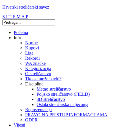
Hrvatski streličarski savez
S I T E M A P
Početna
Info
Norme
Kupovi
Liga
Rekordi
WA značke
Kategorizacija
O streličarstvu
Tko se može baviti?
Discipline
Metno streličarstvo
Poljsko streličarstvo (FIELD)
3D streličarstvo
Ostala streličarska natjecanja
Reprezentacija
PRAVO NA PRISTUP INFORMACIJAMA
GDPR
Vijesti