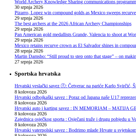
World Archery Knowledge Sharing communications programm
30 srpnja 2026
Pizarro, Lopez win compound golds as Mexico sweeps recurve t
29 srpnja 2026
The best archers at the 2026 African Archery Championships
29 srpnja 2026
Pan American gold medallists Grande, Valencia to shoot at Wo
29 srpnja 2026
Mexico retains recurve crown as El Salvador shines in compou
28 srpnja 2026
Martin Damsbo: “Still proud to step onto that stage” – on mak
27 srpnja 2026
Sportska hrvatska
Hrvatski veslački savez ⓕ: Četverac na pariće Karlo Svirčić, Š
8 kolovoza 2026
Hrvatski odbojkaški savez : Poraz od Japana naše U17 reprezen
8 kolovoza 2026
Hrvatski auto i karting savez : IN MEMORIAM – MATIJA 
8 kolovoza 2026
Zajednica osječkog sporta : Osječani traže i drugu pobjedu u Ve
8 kolovoza 2026
Hrvatski vaterpolski savez : Bodrimo mlade Hrvate u svjetskom
8 kolovoza 2026