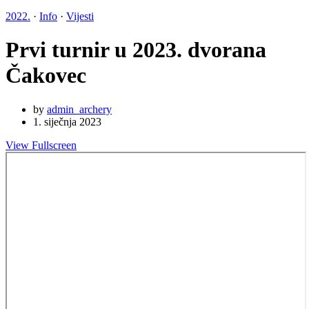
2022.
·
Info
·
Vijesti
Prvi turnir u 2023. dvorana
Čakovec
by
admin_archery
1. siječnja 2023
View Fullscreen
Skip
to
PDF
content