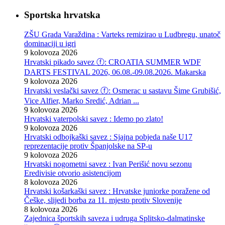
Sportska hrvatska
ZŠU Grada Varaždina : Varteks remizirao u Ludbregu, unatoč
dominaciji u igri
9 kolovoza 2026
Hrvatski pikado savez ⓕ: CROATIA SUMMER WDF
DARTS FESTIVAL 2026, 06.08.-09.08.2026. Makarska
9 kolovoza 2026
Hrvatski veslački savez ⓕ: Osmerac u sastavu Šime Grubišić,
Vice Alfier, Marko Sredić, Adrian ...
9 kolovoza 2026
Hrvatski vaterpolski savez : Idemo po zlato!
9 kolovoza 2026
Hrvatski odbojkaški savez : Sjajna pobjeda naše U17
reprezentacije protiv Španjolske na SP-u
9 kolovoza 2026
Hrvatski nogometni savez : Ivan Perišić novu sezonu
Eredivisie otvorio asistencijom
8 kolovoza 2026
Hrvatski košarkaški savez : Hrvatske juniorke poražene od
Češke, slijedi borba za 11. mjesto protiv Slovenije
8 kolovoza 2026
Zajednica športskih saveza i udruga Splitsko-dalmatinske