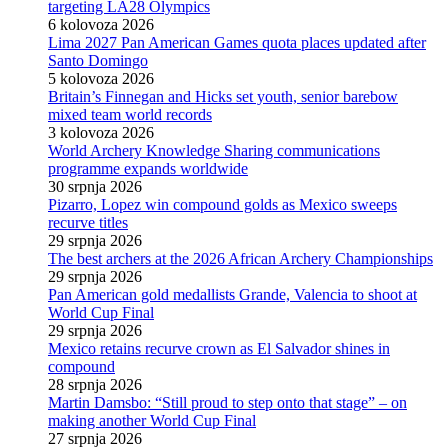
targeting LA28 Olympics
6 kolovoza 2026
Lima 2027 Pan American Games quota places updated after
Santo Domingo
5 kolovoza 2026
Britain’s Finnegan and Hicks set youth, senior barebow
mixed team world records
3 kolovoza 2026
World Archery Knowledge Sharing communications
programme expands worldwide
30 srpnja 2026
Pizarro, Lopez win compound golds as Mexico sweeps
recurve titles
29 srpnja 2026
The best archers at the 2026 African Archery Championships
29 srpnja 2026
Pan American gold medallists Grande, Valencia to shoot at
World Cup Final
29 srpnja 2026
Mexico retains recurve crown as El Salvador shines in
compound
28 srpnja 2026
Martin Damsbo: “Still proud to step onto that stage” – on
making another World Cup Final
27 srpnja 2026