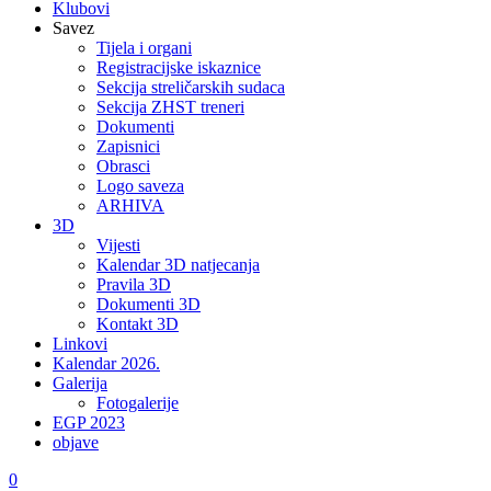
Klubovi
Savez
Tijela i organi
Registracijske iskaznice
Sekcija streličarskih sudaca
Sekcija ZHST treneri
Dokumenti
Zapisnici
Obrasci
Logo saveza
ARHIVA
3D
Vijesti
Kalendar 3D natjecanja
Pravila 3D
Dokumenti 3D
Kontakt 3D
Linkovi
Kalendar 2026.
Galerija
Fotogalerije
EGP 2023
objave
0