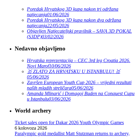
Poredak Hrvatskog 3D kupa nakon tri održana
natjecanja
01/06/2026
Poredak Hrvatskog 3D kupa nakon dva održana
natjecanja
22/05/2026
Objavljen Natjecateljski pravilnik – SAVA 3D POKAL
(S3DP)
03/02/2026
Nedavno objavljeno
Hrvatska reprezentacija – CEC 3rd leg Croatia 2026.
Novi Marof
10/06/2026
🥇 ZLATO ZA HRVATSKU U ISTANBULU! 🥇
05/06/2026
Završen European Youth Cup 2026 – vrijedni rezultati
naših mladih streličara
05/06/2026
Amanda Mlinarić i Domagoj Buden na Conquest Cupu
u Istanbulu
03/06/2026
World archery
Ticket sales open for Dakar 2026 Youth Olympic Games
6 kolovoza 2026
Paralympic gold medallist Matt Stutzman returns to archery,