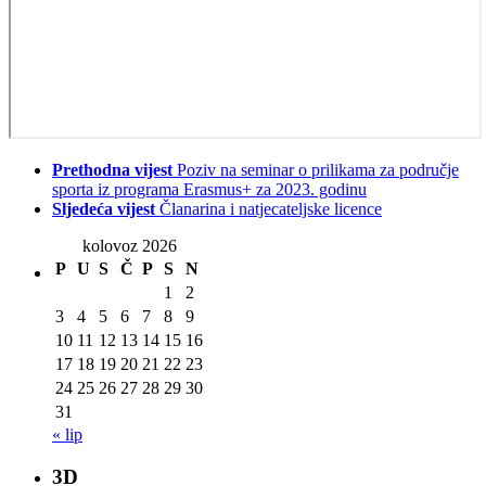
Prethodna vijest
Poziv na seminar o prilikama za područje
sporta iz programa Erasmus+ za 2023. godinu
Sljedeća vijest
Članarina i natjecateljske licence
kolovoz 2026
P
U
S
Č
P
S
N
1
2
3
4
5
6
7
8
9
10
11
12
13
14
15
16
17
18
19
20
21
22
23
24
25
26
27
28
29
30
31
« lip
3D