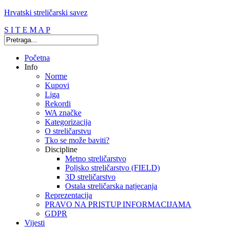
Hrvatski streličarski savez
S I T E M A P
Početna
Info
Norme
Kupovi
Liga
Rekordi
WA značke
Kategorizacija
O streličarstvu
Tko se može baviti?
Discipline
Metno streličarstvo
Poljsko streličarstvo (FIELD)
3D streličarstvo
Ostala streličarska natjecanja
Reprezentacija
PRAVO NA PRISTUP INFORMACIJAMA
GDPR
Vijesti