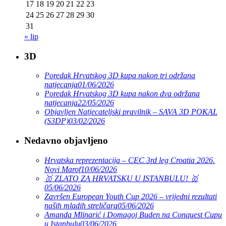
17
18
19
20
21
22
23
24
25
26
27
28
29
30
31
« lip
3D
Poredak Hrvatskog 3D kupa nakon tri održana
natjecanja
01/06/2026
Poredak Hrvatskog 3D kupa nakon dva održana
natjecanja
22/05/2026
Objavljen Natjecateljski pravilnik – SAVA 3D POKAL
(S3DP)
03/02/2026
Nedavno objavljeno
Hrvatska reprezentacija – CEC 3rd leg Croatia 2026.
Novi Marof
10/06/2026
🥇 ZLATO ZA HRVATSKU U ISTANBULU! 🥇
05/06/2026
Završen European Youth Cup 2026 – vrijedni rezultati
naših mladih streličara
05/06/2026
Amanda Mlinarić i Domagoj Buden na Conquest Cupu
u Istanbulu
03/06/2026