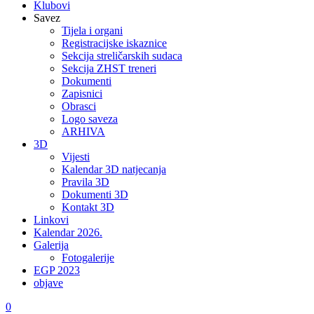
Klubovi
Savez
Tijela i organi
Registracijske iskaznice
Sekcija streličarskih sudaca
Sekcija ZHST treneri
Dokumenti
Zapisnici
Obrasci
Logo saveza
ARHIVA
3D
Vijesti
Kalendar 3D natjecanja
Pravila 3D
Dokumenti 3D
Kontakt 3D
Linkovi
Kalendar 2026.
Galerija
Fotogalerije
EGP 2023
objave
0