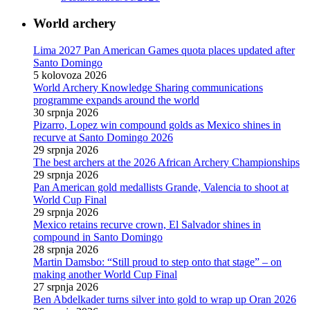
World archery
Lima 2027 Pan American Games quota places updated after
Santo Domingo
5 kolovoza 2026
World Archery Knowledge Sharing communications
programme expands around the world
30 srpnja 2026
Pizarro, Lopez win compound golds as Mexico shines in
recurve at Santo Domingo 2026
29 srpnja 2026
The best archers at the 2026 African Archery Championships
29 srpnja 2026
Pan American gold medallists Grande, Valencia to shoot at
World Cup Final
29 srpnja 2026
Mexico retains recurve crown, El Salvador shines in
compound in Santo Domingo
28 srpnja 2026
Martin Damsbo: “Still proud to step onto that stage” – on
making another World Cup Final
27 srpnja 2026
Ben Abdelkader turns silver into gold to wrap up Oran 2026