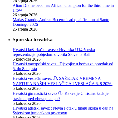
26 srpnja 2026
Aliou Drame becomes African champion for the third time in
a row
26 srpnja 2026
Matias Grande, Andrea Becerra lead qualification at Santo
Domingo 2026
25 srpnja 2026
Sportska hrvatska
Hrvatski košarkaški savez : Hrvatska U14 ženska
reprezentacija pobjedom otvorila Slovenia Ball
5 kolovoza 2026
Hrvatski vaterpolski savez : Djevojke u borbu za poredak od
5. do 8. mjesta
5 kolovoza 2026
Hrvatski veslački savez ⓕ: SAŽETAK VREMENA
NASTUPA NAŠIH VESLAČICA I VESLAČA 6. 8 2026.
5 kolovoza 2026
Hrvatski gimnastički savez ⓕ: Kakva je Christina kada je
stavimo pred »brza pitanja«?
5 kolovoza 2026
Hrvatski atletski savez : Nevia Fotak u finalu skoka u dalj na
Svjetskom juniorskom prvenstvu
5 kolovoza 2026