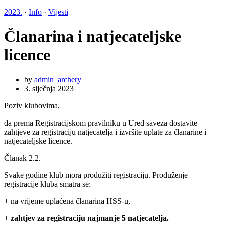
2023.
·
Info
·
Vijesti
Članarina i natjecateljske
licence
by
admin_archery
3. siječnja 2023
Poziv klubovima,
da prema Registracijskom pravilniku u Ured saveza dostavite
zahtjeve za registraciju natjecatelja i izvršite uplate za članarine i
natjecateljske licence.
Članak 2.2.
Svake godine klub mora produžiti registraciju. Produženje
registracije kluba smatra se:
+ na vrijeme uplaćena članarina HSS-u,
+
zahtjev za registraciju najmanje 5 natjecatelja.