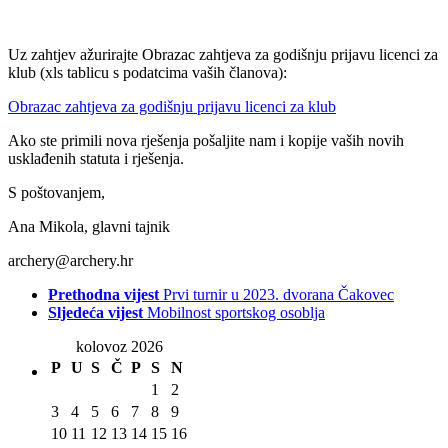
Uz zahtjev ažurirajte Obrazac zahtjeva za godišnju prijavu licenci za
klub (xls tablicu s podatcima vaših članova):
Obrazac zahtjeva za godišnju prijavu licenci za klub
Ako ste primili nova rješenja pošaljite nam i kopije vaših novih
usklađenih statuta i rješenja.
S poštovanjem,
Ana Mikola, glavni tajnik
archery@archery.hr
Prethodna vijest
Prvi turnir u 2023. dvorana Čakovec
Sljedeća vijest
Mobilnost sportskog osoblja
kolovoz 2026
P
U
S
Č
P
S
N
1
2
3
4
5
6
7
8
9
10
11
12
13
14
15
16