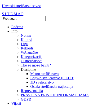
Hrvatski streličarski savez
S I T E M A P
Početna
Info
Norme
Kupovi
Liga
Rekordi
WA značke
Kategorizacija
O streličarstvu
Tko se može baviti?
Discipline
Metno streličarstvo
Poljsko streličarstvo (FIELD)
3D streličarstvo
Ostala streličarska natjecanja
Reprezentacija
PRAVO NA PRISTUP INFORMACIJAMA
GDPR
Vijesti