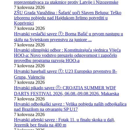
reprezentativaca za utakmice protiv Latvije i Nizozemske
7 kolovoza 2026
ZŠU Grada Varaždina : Šafarić uoči Slaven Belupa: Teško
izborenu pobjedu nad Hajdukom želimo potvrditi u
Koprivnici
7 kolovoza 2026
Hrvatski veslački savez ⓕ: Borna Bašić u prvom nastupu u
skifu na Svjetskom prvenstvu za juniore ...
7 kolovoza 2026
Hrvatski olimpijski odbor : Konstituirajuća sjednica Vijeća
HOO-a: Novo vodstvo preuzelo odgovornost i započelo
provedbu programa razvoja HOO-a
7 kolovoza 2026
Hrvatski baseball savez ⓕ: U23 Europsko prvenstvo B-
Grupa, Valencija
7 kolovoza 2026
Hrvatski pikado savez ⓕ: CROATIA SUMMER WDF
DARTS FESTIVAL 2026, 06.08.-09.08.2026. Makarska
7 kolovoza 2026
Hrvatski odbojkaški savez : Velika pobjeda naših odbojkašica
nad Brazilom na otvaranju SP U17
7 kolovoza 2026
Hrvatski atletski savez : Fotak 11. u finalu skoka u dalj,
Jezernik bez finala na 400 m