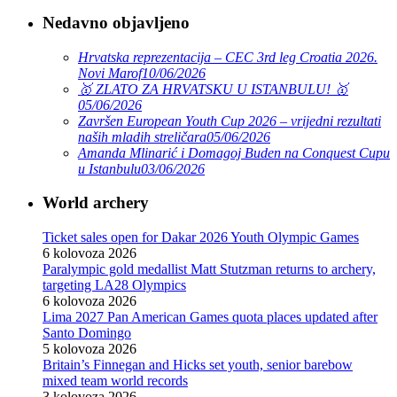
Nedavno objavljeno
Hrvatska reprezentacija – CEC 3rd leg Croatia 2026.
Novi Marof
10/06/2026
🥇 ZLATO ZA HRVATSKU U ISTANBULU! 🥇
05/06/2026
Završen European Youth Cup 2026 – vrijedni rezultati
naših mladih streličara
05/06/2026
Amanda Mlinarić i Domagoj Buden na Conquest Cupu
u Istanbulu
03/06/2026
World archery
Ticket sales open for Dakar 2026 Youth Olympic Games
6 kolovoza 2026
Paralympic gold medallist Matt Stutzman returns to archery,
targeting LA28 Olympics
6 kolovoza 2026
Lima 2027 Pan American Games quota places updated after
Santo Domingo
5 kolovoza 2026
Britain’s Finnegan and Hicks set youth, senior barebow
mixed team world records
3 kolovoza 2026