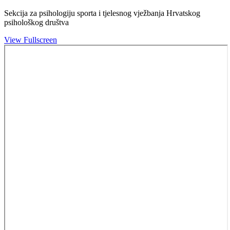
Sekcija za psihologiju sporta i tjelesnog vježbanja Hrvatskog
psihološkog društva
View Fullscreen
Skip
to
PDF
content