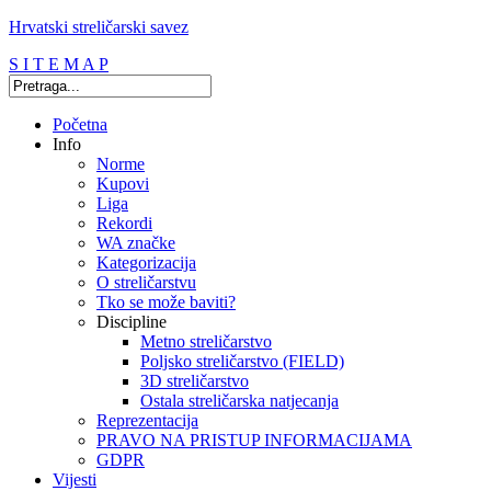
Hrvatski streličarski savez
S I T E M A P
Početna
Info
Norme
Kupovi
Liga
Rekordi
WA značke
Kategorizacija
O streličarstvu
Tko se može baviti?
Discipline
Metno streličarstvo
Poljsko streličarstvo (FIELD)
3D streličarstvo
Ostala streličarska natjecanja
Reprezentacija
PRAVO NA PRISTUP INFORMACIJAMA
GDPR
Vijesti