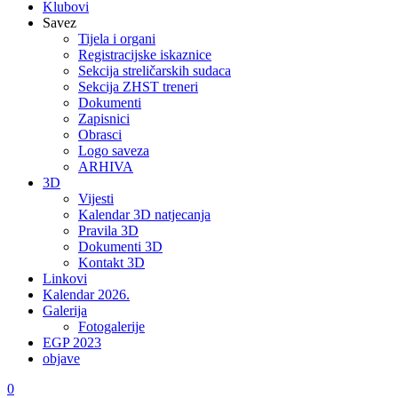
Klubovi
Savez
Tijela i organi
Registracijske iskaznice
Sekcija streličarskih sudaca
Sekcija ZHST treneri
Dokumenti
Zapisnici
Obrasci
Logo saveza
ARHIVA
3D
Vijesti
Kalendar 3D natjecanja
Pravila 3D
Dokumenti 3D
Kontakt 3D
Linkovi
Kalendar 2026.
Galerija
Fotogalerije
EGP 2023
objave
0