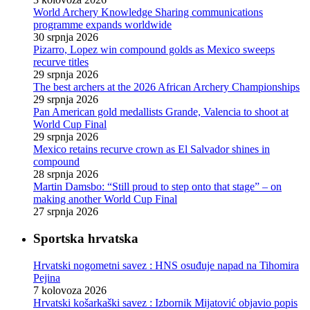
World Archery Knowledge Sharing communications
programme expands worldwide
30 srpnja 2026
Pizarro, Lopez win compound golds as Mexico sweeps
recurve titles
29 srpnja 2026
The best archers at the 2026 African Archery Championships
29 srpnja 2026
Pan American gold medallists Grande, Valencia to shoot at
World Cup Final
29 srpnja 2026
Mexico retains recurve crown as El Salvador shines in
compound
28 srpnja 2026
Martin Damsbo: “Still proud to step onto that stage” – on
making another World Cup Final
27 srpnja 2026
Sportska hrvatska
Hrvatski nogometni savez : HNS osuđuje napad na Tihomira
Pejina
7 kolovoza 2026
Hrvatski košarkaški savez : Izbornik Mijatović objavio popis