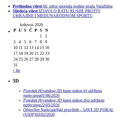
Prethodna vijest
60. izbor sportaša godine grada Varaždina
Sljedeća vijest
IZJAVA O RATU RUSIJE PROTIV
UKRAJINE I MEĐUNARODNOM SPORTU
kolovoz 2026
P
U
S
Č
P
S
N
1
2
3
4
5
6
7
8
9
10
11
12
13
14
15
16
17
18
19
20
21
22
23
24
25
26
27
28
29
30
31
« lip
3D
Poredak Hrvatskog 3D kupa nakon tri održana
natjecanja
01/06/2026
Poredak Hrvatskog 3D kupa nakon dva održana
natjecanja
22/05/2026
Objavljen Natjecateljski pravilnik – SAVA 3D POKAL
(S3DP)
03/02/2026