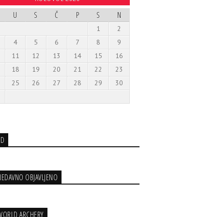
U
S
Č
P
S
N
1
2
4
5
6
7
8
9
11
12
13
14
15
16
18
19
20
21
22
23
25
26
27
28
29
30
3D
NEDAVNO OBJAVLJENO
WORLD ARCHERY