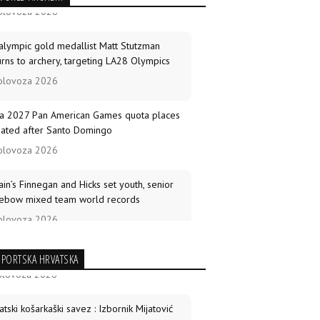
alympic gold medallist Matt Stutzman
urns to archery, targeting LA28 Olympics
olovoza 2026
a 2027 Pan American Games quota places
ated after Santo Domingo
olovoza 2026
tain’s Finnegan and Hicks set youth, senior
ebow mixed team world records
olovoza 2026
ld Archery Knowledge Sharing
munications programme expands
SPORTSKA HRVATSKA
ldwide
srpnja 2026
atski košarkaški savez : Izbornik Mijatović
avio popis reprezentativaca za utakmice
arro, Lopez win compound golds as Mexico