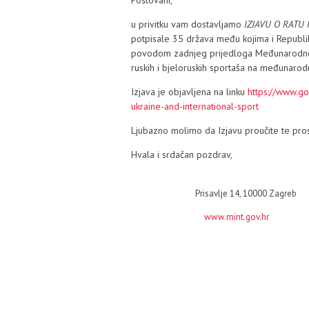
Poštovani,
u privitku vam dostavljamo
IZJAVU O RATU
potpisale 35 država među kojima i Republika
povodom zadnjeg prijedloga Međunarodnog
ruskih i bjeloruskih sportaša na međunarodn
Izjava je objavljena na linku
https://www.go
ukraine-and-international-sport
Ljubazno molimo da Izjavu proučite te pros
Hvala i srdačan pozdrav,
Prisavlje 14, 10000 Zagreb
www.mint.gov.hr