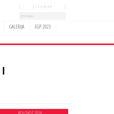
S I T E M A P
GALERIJA
EGP 2023
I
KOLOVOZ 2026