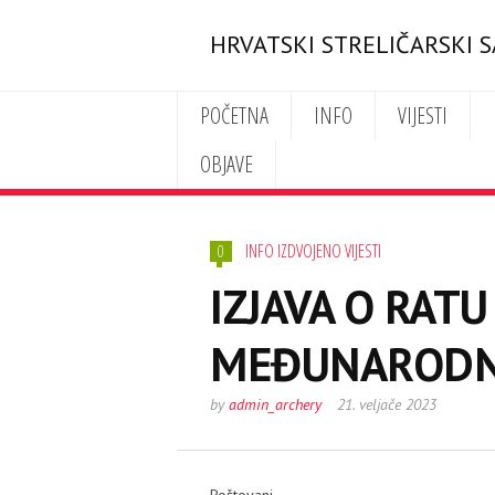
HRVATSKI STRELIČARSKI 
POČETNA
INFO
VIJESTI
OBJAVE
INFO IZDVOJENO VIJESTI
0
IZJAVA O RATU
MEĐUNARODN
by
admin_archery
21. veljače 2023