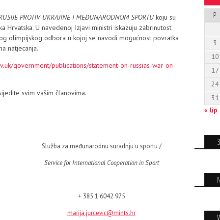
P
 RUSIJE PROTIV UKRAJINE I MEĐUNARODNOM SPORTU
koju su
 Hrvatska. U navedenoj Izjavi ministri iskazuju zabrinutost
 olimpijskog odbora u kojoj se navodi mogućnost povratka
3
a natjecanja.
10
v.uk/government/publications/statement-on-russias-war-on-
17
24
ijedite svim vašim članovima.
31
« lip
Služba za međunarodnu suradnju u sportu /
Service for International Cooperation in Sport
+ 385 1 6042 975
marija.jurcevic@mints.hr