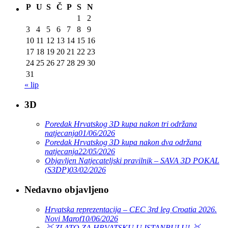
P
U
S
Č
P
S
N
1
2
3
4
5
6
7
8
9
10
11
12
13
14
15
16
17
18
19
20
21
22
23
24
25
26
27
28
29
30
31
« lip
3D
Poredak Hrvatskog 3D kupa nakon tri održana
natjecanja
01/06/2026
Poredak Hrvatskog 3D kupa nakon dva održana
natjecanja
22/05/2026
Objavljen Natjecateljski pravilnik – SAVA 3D POKAL
(S3DP)
03/02/2026
Nedavno objavljeno
Hrvatska reprezentacija – CEC 3rd leg Croatia 2026.
Novi Marof
10/06/2026
🥇 ZLATO ZA HRVATSKU U ISTANBULU! 🥇