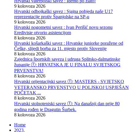
Hrvatski vaterpolski savez : Idemo po zlato!
9 kolovoza 2026
Hrvatski odbojkaški savez : Sjajna pobjeda naše U17
reprezentacije protiv Španjolske na SP-u
9 kolovoza 2026
Hrvatski nogometni savez : Ivan Perišić novu sezonu
Eredivisie otvorio asistencijom
8 kolovoza 2026
Hrvatski košarkaški savez : Hrvatske juniorke poražene od
Češke, slijedi borba za 11. mjesto protiv Slovenije
8 kolovoza 2026
Zajednica športskih saveza i udruga Splitsko-dalmatinske
županije ⓕ: HRVATSKA JE U FINALU SVJETSKOG
PRVENSTVA!
8 kolovoza 2026
Hrvatski orijentacijski savez ⓕ: MASTERS - SVJETSKO
VETERANSKO PRVENSTVO U POLJSKOJ USPJEŠAN
POČETAK ...
8 kolovoza 2026
Hrvatski stolnoteniski savez ⓕ: Na današnji dan prije 80
godina rođen je Dragutin Šurbek.
8 kolovoza 2026
Home
2023.