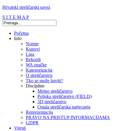
Hrvatski streličarski savez
S I T E M A P
Početna
Info
Norme
Kupovi
Liga
Rekordi
WA značke
Kategorizacija
O streličarstvu
Tko se može baviti?
Discipline
Metno streličarstvo
Poljsko streličarstvo (FIELD)
3D streličarstvo
Ostala streličarska natjecanja
Reprezentacija
PRAVO NA PRISTUP INFORMACIJAMA
GDPR
Vijesti