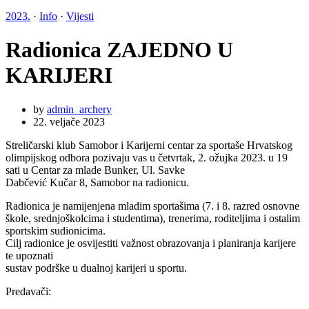
2023.
·
Info
·
Vijesti
Radionica ZAJEDNO U
KARIJERI
by
admin_archery
22. veljače 2023
Streličarski klub Samobor i Karijerni centar za sportaše Hrvatskog
olimpijskog odbora pozivaju vas u četvrtak, 2. ožujka 2023. u 19
sati u Centar za mlade Bunker, Ul. Savke
Dabčević Kučar 8, Samobor na radionicu.
Radionica je namijenjena mladim sportašima (7. i 8. razred osnovne
škole, srednjoškolcima i studentima), trenerima, roditeljima i ostalim
sportskim sudionicima.
Cilj radionice je osvijestiti važnost obrazovanja i planiranja karijere
te upoznati
sustav podrške u dualnoj karijeri u sportu.
Predavači: