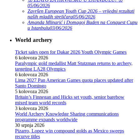
05/06/2026
Završen European Youth Cup 2026 – vrijedni rezultati
naših mladih streličara
05/06/2026
Amanda Mlinarić i Domagoj Buden na Conquest Cupu
u Istanbulu
03/06/2026
World archery
Ticket sales open for Dakar 2026 Youth Olympic Games
6 kolovoza 2026
Paralympic gold medallist Matt Stutzman returns to archery,
targeting LA28 Olympics
6 kolovoza 2026
Lima 2027 Pan American Games quota places updated after
Santo Domingo
5 kolovoza 2026
Britain’s Finnegan and Hicks set youth, senior barebow
mixed team world records
3 kolovoza 2026
World Archery Knowledge Sharing communications
programme expands worldwide
30 srpnja 2026
Pizarro, Lopez win compound golds as Mexico sweeps
recurve titles