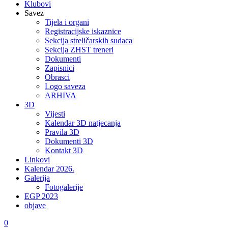
Klubovi
Savez
Tijela i organi
Registracijske iskaznice
Sekcija streličarskih sudaca
Sekcija ZHST treneri
Dokumenti
Zapisnici
Obrasci
Logo saveza
ARHIVA
3D
Vijesti
Kalendar 3D natjecanja
Pravila 3D
Dokumenti 3D
Kontakt 3D
Linkovi
Kalendar 2026.
Galerija
Fotogalerije
EGP 2023
objave
0