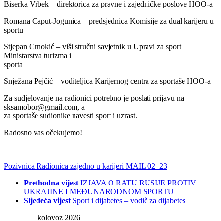
Biserka Vrbek – direktorica za pravne i zajedničke poslove HOO-a
Romana Caput-Jogunica – predsjednica Komisije za dual karijeru u
sportu
Stjepan Crnokić – viši stručni savjetnik u Upravi za sport
Ministarstva turizma i
sporta
Snježana Pejčić – voditeljica Karijernog centra za sportaše HOO-a
Za sudjelovanje na radionici potrebno je poslati prijavu na
sksamobor@gmail.com, a
za sportaše sudionike navesti sport i uzrast.
Radosno vas očekujemo!
Pozivnica Radionica zajedno u karijeri MAIL 02_23
Prethodna vijest
IZJAVA O RATU RUSIJE PROTIV
UKRAJINE I MEĐUNARODNOM SPORTU
Sljedeća vijest
Sport i dijabetes – vodič za dijabetes
kolovoz 2026