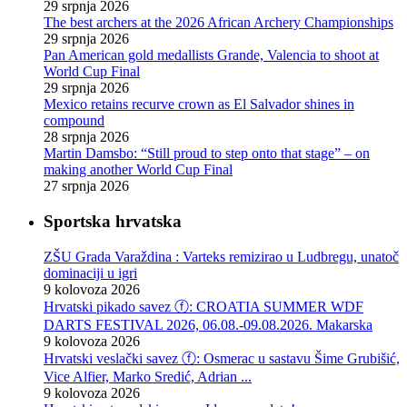
29 srpnja 2026
The best archers at the 2026 African Archery Championships
29 srpnja 2026
Pan American gold medallists Grande, Valencia to shoot at
World Cup Final
29 srpnja 2026
Mexico retains recurve crown as El Salvador shines in
compound
28 srpnja 2026
Martin Damsbo: “Still proud to step onto that stage” – on
making another World Cup Final
27 srpnja 2026
Sportska hrvatska
ZŠU Grada Varaždina : Varteks remizirao u Ludbregu, unatoč
dominaciji u igri
9 kolovoza 2026
Hrvatski pikado savez ⓕ: CROATIA SUMMER WDF
DARTS FESTIVAL 2026, 06.08.-09.08.2026. Makarska
9 kolovoza 2026
Hrvatski veslački savez ⓕ: Osmerac u sastavu Šime Grubišić,
Vice Alfier, Marko Sredić, Adrian ...
9 kolovoza 2026