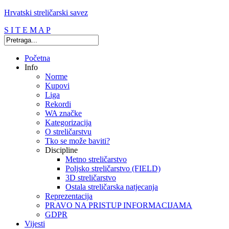
Hrvatski streličarski savez
S I T E M A P
Početna
Info
Norme
Kupovi
Liga
Rekordi
WA značke
Kategorizacija
O streličarstvu
Tko se može baviti?
Discipline
Metno streličarstvo
Poljsko streličarstvo (FIELD)
3D streličarstvo
Ostala streličarska natjecanja
Reprezentacija
PRAVO NA PRISTUP INFORMACIJAMA
GDPR
Vijesti