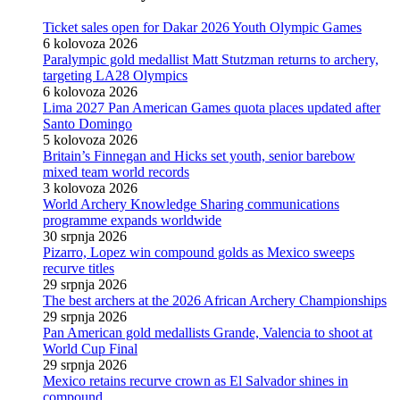
Ticket sales open for Dakar 2026 Youth Olympic Games
6 kolovoza 2026
Paralympic gold medallist Matt Stutzman returns to archery,
targeting LA28 Olympics
6 kolovoza 2026
Lima 2027 Pan American Games quota places updated after
Santo Domingo
5 kolovoza 2026
Britain’s Finnegan and Hicks set youth, senior barebow
mixed team world records
3 kolovoza 2026
World Archery Knowledge Sharing communications
programme expands worldwide
30 srpnja 2026
Pizarro, Lopez win compound golds as Mexico sweeps
recurve titles
29 srpnja 2026
The best archers at the 2026 African Archery Championships
29 srpnja 2026
Pan American gold medallists Grande, Valencia to shoot at
World Cup Final
29 srpnja 2026
Mexico retains recurve crown as El Salvador shines in
compound