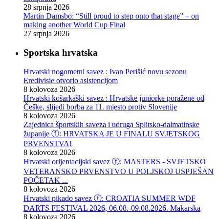
28 srpnja 2026
Martin Damsbo: “Still proud to step onto that stage” – on
making another World Cup Final
27 srpnja 2026
Sportska hrvatska
Hrvatski nogometni savez : Ivan Perišić novu sezonu
Eredivisie otvorio asistencijom
8 kolovoza 2026
Hrvatski košarkaški savez : Hrvatske juniorke poražene od
Češke, slijedi borba za 11. mjesto protiv Slovenije
8 kolovoza 2026
Zajednica športskih saveza i udruga Splitsko-dalmatinske
županije ⓕ: HRVATSKA JE U FINALU SVJETSKOG
PRVENSTVA!
8 kolovoza 2026
Hrvatski orijentacijski savez ⓕ: MASTERS - SVJETSKO
VETERANSKO PRVENSTVO U POLJSKOJ USPJEŠAN
POČETAK ...
8 kolovoza 2026
Hrvatski pikado savez ⓕ: CROATIA SUMMER WDF
DARTS FESTIVAL 2026, 06.08.-09.08.2026. Makarska
8 kolovoza 2026