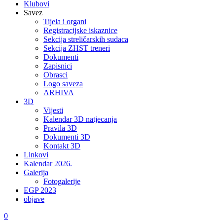
Klubovi
Savez
Tijela i organi
Registracijske iskaznice
Sekcija streličarskih sudaca
Sekcija ZHST treneri
Dokumenti
Zapisnici
Obrasci
Logo saveza
ARHIVA
3D
Vijesti
Kalendar 3D natjecanja
Pravila 3D
Dokumenti 3D
Kontakt 3D
Linkovi
Kalendar 2026.
Galerija
Fotogalerije
EGP 2023
objave
0