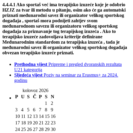
4.4.4.1 Ako sportaš već ima terapijsko izuzeće koje je odobrio
HZJZ za tvar ili metodu u pitanju, osim ako će ga automatski
priznati međunarodni savez ili organizator velikog sportskog
događaja , sportaš mora podnijeti zahtjev svom
međunarodnom savezu ili organizatoru velikog sportskog
događaja za priznavanje tog terapijskog izuzeća . Ako to
terapijsko izuzeće zadovoljava kriterije definirane
Međunarodnim standardom za terapijska izuzeća , tada je
međunarodni savez ili organizator velikog sportskog događaja
obvezan terapijsko izuzeće priznati.
Prethodna vijest
Pripreme i pregled dvoranskih rezultata
U21 kategorija
Sljedeća vijest
Poziv na seminar za Erasmus+ za 2024.
godinu
kolovoz 2026
P
U
S
Č
P
S
N
1
2
3
4
5
6
7
8
9
10
11
12
13
14
15
16
17
18
19
20
21
22
23
24
25
26
27
28
29
30