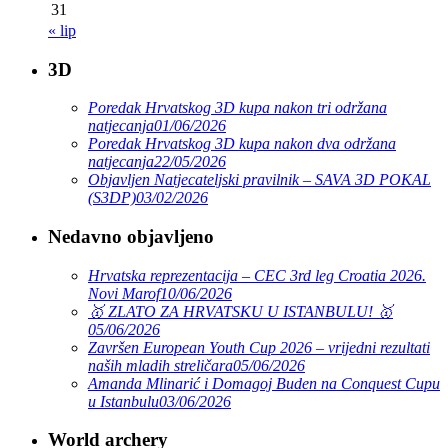
31
« lip
3D
Poredak Hrvatskog 3D kupa nakon tri održana
natjecanja
01/06/2026
Poredak Hrvatskog 3D kupa nakon dva održana
natjecanja
22/05/2026
Objavljen Natjecateljski pravilnik – SAVA 3D POKAL
(S3DP)
03/02/2026
Nedavno objavljeno
Hrvatska reprezentacija – CEC 3rd leg Croatia 2026.
Novi Marof
10/06/2026
🥇 ZLATO ZA HRVATSKU U ISTANBULU! 🥇
05/06/2026
Završen European Youth Cup 2026 – vrijedni rezultati
naših mladih streličara
05/06/2026
Amanda Mlinarić i Domagoj Buden na Conquest Cupu
u Istanbulu
03/06/2026
World archery