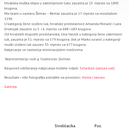
Hrvatska muška ekipa u zakrivljenom luku zauzela je 15. mjesto sa 1895
krugova.
Mix team u sastavu Štimac – Remar zauzela je 17. mjesto sa rezultatom
1196.
U kategoriji žene složeni luk, hrvatske predstavnice Amanda Mlinarić i Lara
Drobnjak zauzele su 5. i 6. mjesto sa 688 i 683 krugova.
Od hrvatskih klupskih predstavnika, Una Vasilik u kategoriji žene zakrivljeni
luk, zauzela je 51. mjesto sa 579 krugova, dok je Marko Juranić u kategoriji
muški složeni luk zauzeo 33. mjesto sa 677 krugova.
Natjecanje se nastavlja eliminacijskim mečevima.
Reprezentaciju vodi g. Cvijetoslav Zorman.
Raspored održavanja natjecanja možete vidjeti:
Schedule (ianseo.net)
Rezultate i više fotografija potražite na poveznici:
Home | Ianseo
Galerija
Streličar/ka
Poz.