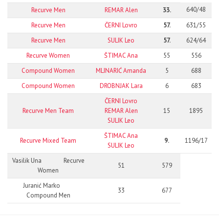
640/48
Recurve Men
REMAR Alen
33.
Recurve Men
ČERNI Lovro
57.
631/55
Recurve Men
SULIK Leo
57.
624/64
Recurve Women
ŠTIMAC Ana
55
556
Compound Women
MLINARIĆ Amanda
5
688
Compound Women
DROBNJAK Lara
6
683
ČERNI Lovro
Recurve Men Team
REMAR Alen
15
1895
SULIK Leo
ŠTIMAC Ana
Recurve Mixed Team
9.
1196/17
SULIK Leo
Vasilik Una Recurve
51
579
Women
Juranić Marko
33
677
Compound Men