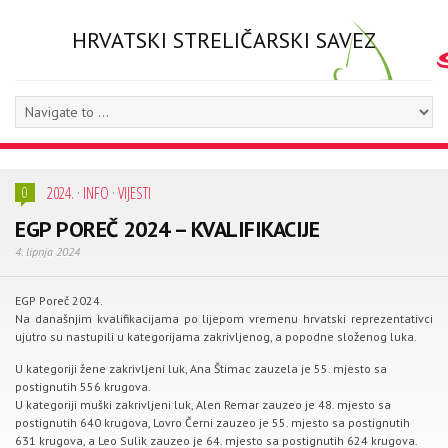
HRVATSKI STRELIČARSKI SAVEZ
2024.
·
INFO
·
VIJESTI
0
EGP POREČ 2024 – KVALIFIKACIJE
4. lipnja 2024
EGP Poreč 2024.
Na današnjim kvalifikacijama po lijepom vremenu hrvatski reprezentativci
ujutro su nastupili u kategorijama zakrivljenog, a popodne složenog luka.
U kategoriji žene zakrivljeni luk, Ana Štimac zauzela je 55. mjesto sa
postignutih 556 krugova.
U kategoriji muški zakrivljeni luk, Alen Remar zauzeo je 48. mjesto sa
postignutih 640 krugova, Lovro Černi zauzeo je 55. mjesto sa postignutih
631 krugova, a Leo Sulik zauzeo je 64. mjesto sa postignutih 624 krugova.