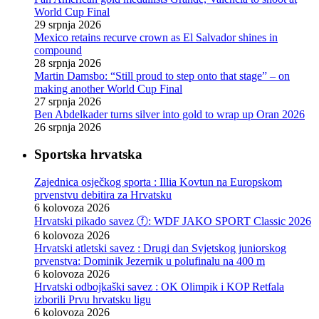
World Cup Final
29 srpnja 2026
Mexico retains recurve crown as El Salvador shines in
compound
28 srpnja 2026
Martin Damsbo: “Still proud to step onto that stage” – on
making another World Cup Final
27 srpnja 2026
Ben Abdelkader turns silver into gold to wrap up Oran 2026
26 srpnja 2026
Sportska hrvatska
Zajednica osječkog sporta : Illia Kovtun na Europskom
prvenstvu debitira za Hrvatsku
6 kolovoza 2026
Hrvatski pikado savez ⓕ: WDF JAKO SPORT Classic 2026
6 kolovoza 2026
Hrvatski atletski savez : Drugi dan Svjetskog juniorskog
prvenstva: Dominik Jezernik u polufinalu na 400 m
6 kolovoza 2026
Hrvatski odbojkaški savez : OK Olimpik i KOP Retfala
izborili Prvu hrvatsku ligu
6 kolovoza 2026