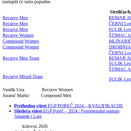
nastupiti će sutra popodne.
Streličar/
Recurve Men
REMAR Al
Recurve Men
ČERNI Lov
Recurve Men
SULIK Le
Recurve Women
ŠTIMAC A
Compound Women
MLINARIĆ
Compound Women
DROBNJAK
ČERNI Lov
Recurve Men Team
REMAR Al
SULIK Le
ŠTIMAC A
Recurve Mixed Team
SULIK Le
Vasilik Una Recurve Women
Juranić Marko Compound Men
Prethodna vijest
EGP POREČ 2024 – KVALIFIKACIJE
Sljedeća vijest
EGP Poreč – 2024.: Fenomenalni nastupi
Amande i Lare
kolovoz 2026