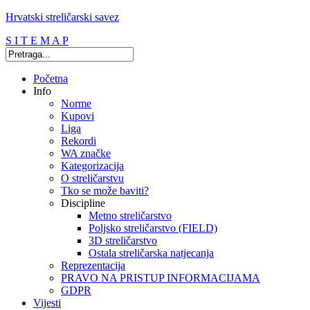
Hrvatski streličarski savez
S I T E M A P
Početna
Info
Norme
Kupovi
Liga
Rekordi
WA značke
Kategorizacija
O streličarstvu
Tko se može baviti?
Discipline
Metno streličarstvo
Poljsko streličarstvo (FIELD)
3D streličarstvo
Ostala streličarska natjecanja
Reprezentacija
PRAVO NA PRISTUP INFORMACIJAMA
GDPR
Vijesti