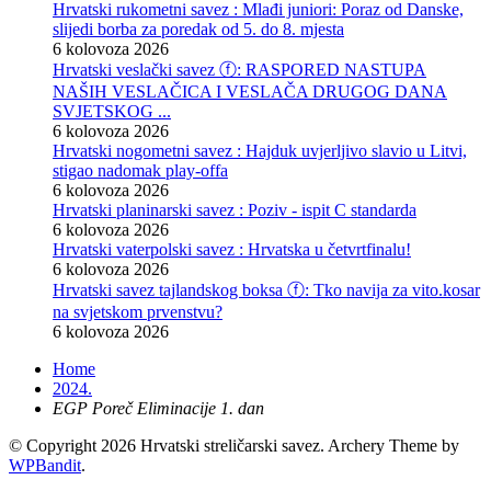
Hrvatski rukometni savez : Mlađi juniori: Poraz od Danske,
slijedi borba za poredak od 5. do 8. mjesta
6 kolovoza 2026
Hrvatski veslački savez ⓕ: RASPORED NASTUPA
NAŠIH VESLAČICA I VESLAČA DRUGOG DANA
SVJETSKOG ...
6 kolovoza 2026
Hrvatski nogometni savez : Hajduk uvjerljivo slavio u Litvi,
stigao nadomak play-offa
6 kolovoza 2026
Hrvatski planinarski savez : Poziv - ispit C standarda
6 kolovoza 2026
Hrvatski vaterpolski savez : Hrvatska u četvrtfinalu!
6 kolovoza 2026
Hrvatski savez tajlandskog boksa ⓕ: Tko navija za vito.kosar
na svjetskom prvenstvu?
6 kolovoza 2026
Home
2024.
EGP Poreč Eliminacije 1. dan
© Copyright 2026 Hrvatski streličarski savez.
Archery Theme by
WPBandit
.