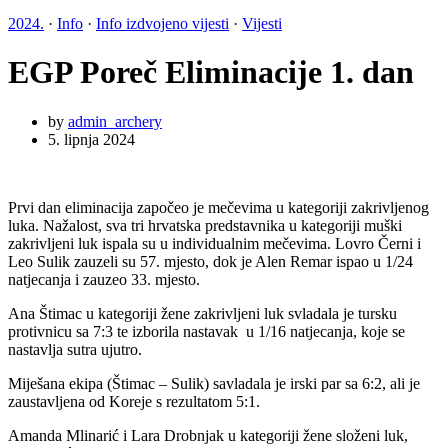
2024.
·
Info
·
Info izdvojeno vijesti
·
Vijesti
EGP Poreč Eliminacije 1. dan
by
admin_archery
5. lipnja 2024
Prvi dan eliminacija započeo je mečevima u kategoriji zakrivljenog
luka. Nažalost, sva tri hrvatska predstavnika u kategoriji muški
zakrivljeni luk ispala su u individualnim mečevima. Lovro Černi i
Leo Sulik zauzeli su 57. mjesto, dok je Alen Remar ispao u 1/24
natjecanja i zauzeo 33. mjesto.
Ana Štimac u kategoriji žene zakrivljeni luk svladala je tursku
protivnicu sa 7:3 te izborila nastavak u 1/16 natjecanja, koje se
nastavlja sutra ujutro.
Miješana ekipa (Štimac – Sulik) savladala je irski par sa 6:2, ali je
zaustavljena od Koreje s rezultatom 5:1.
Amanda Mlinarić i Lara Drobnjak u kategoriji žene složeni luk,