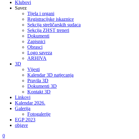
Klubovi
Savez
Tijela i organi
Registracijske iskaznice
Sekcija streličarskih sudaca
Sekcija ZHST treneri
Dokumenti
Zapisnici
Obrasci
Logo saveza
ARHIVA
3D
Vijesti
Kalendar 3D natjecanja
Pravila 3D
Dokumenti 3D
Kontakt 3D
Linkovi
Kalendar 2026.
Galerija
Fotogalerije
EGP 2023
objave
0