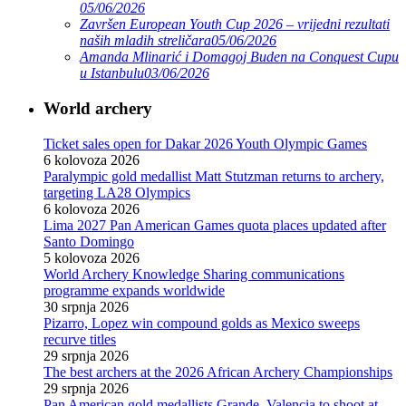
05/06/2026
Završen European Youth Cup 2026 – vrijedni rezultati
naših mladih streličara
05/06/2026
Amanda Mlinarić i Domagoj Buden na Conquest Cupu
u Istanbulu
03/06/2026
World archery
Ticket sales open for Dakar 2026 Youth Olympic Games
6 kolovoza 2026
Paralympic gold medallist Matt Stutzman returns to archery,
targeting LA28 Olympics
6 kolovoza 2026
Lima 2027 Pan American Games quota places updated after
Santo Domingo
5 kolovoza 2026
World Archery Knowledge Sharing communications
programme expands worldwide
30 srpnja 2026
Pizarro, Lopez win compound golds as Mexico sweeps
recurve titles
29 srpnja 2026
The best archers at the 2026 African Archery Championships
29 srpnja 2026
Pan American gold medallists Grande, Valencia to shoot at