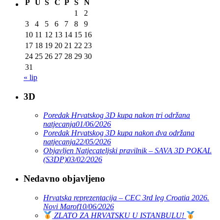
P
U
S
Č
P
S
N
1
2
3
4
5
6
7
8
9
10
11
12
13
14
15
16
17
18
19
20
21
22
23
24
25
26
27
28
29
30
31
« lip
3D
Poredak Hrvatskog 3D kupa nakon tri održana
natjecanja
01/06/2026
Poredak Hrvatskog 3D kupa nakon dva održana
natjecanja
22/05/2026
Objavljen Natjecateljski pravilnik – SAVA 3D POKAL
(S3DP)
03/02/2026
Nedavno objavljeno
Hrvatska reprezentacija – CEC 3rd leg Croatia 2026.
Novi Marof
10/06/2026
ZLATO ZA HRVATSKU U ISTANBULU!