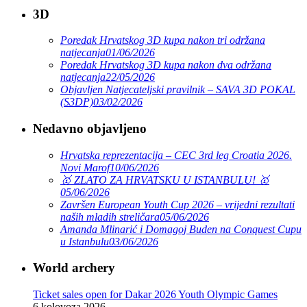
3D
Poredak Hrvatskog 3D kupa nakon tri održana
natjecanja
01/06/2026
Poredak Hrvatskog 3D kupa nakon dva održana
natjecanja
22/05/2026
Objavljen Natjecateljski pravilnik – SAVA 3D POKAL
(S3DP)
03/02/2026
Nedavno objavljeno
Hrvatska reprezentacija – CEC 3rd leg Croatia 2026.
Novi Marof
10/06/2026
🥇 ZLATO ZA HRVATSKU U ISTANBULU! 🥇
05/06/2026
Završen European Youth Cup 2026 – vrijedni rezultati
naših mladih streličara
05/06/2026
Amanda Mlinarić i Domagoj Buden na Conquest Cupu
u Istanbulu
03/06/2026
World archery
Ticket sales open for Dakar 2026 Youth Olympic Games
6 kolovoza 2026