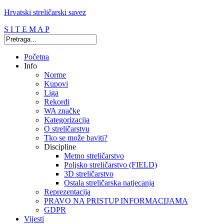
Hrvatski streličarski savez
S I T E M A P
Početna
Info
Norme
Kupovi
Liga
Rekordi
WA značke
Kategorizacija
O streličarstvu
Tko se može baviti?
Discipline
Metno streličarstvo
Poljsko streličarstvo (FIELD)
3D streličarstvo
Ostala streličarska natjecanja
Reprezentacija
PRAVO NA PRISTUP INFORMACIJAMA
GDPR
Vijesti