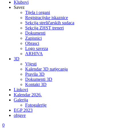
Klubovi
Savez
Tijela i organi
Registracijske iskaznice
Sekcija streličarskih sudaca
Sekcija ZHST treneri
Dokumenti
Zapisnici
Obrasci
Logo saveza
ARHIVA
3D
Vijesti
Kalendar 3D natjecanja
Pravila 3D
Dokumenti 3D
Kontakt 3D
Linkovi
Kalendar 2026.
Galerija
Fotogalerije
EGP 2023
objave
0