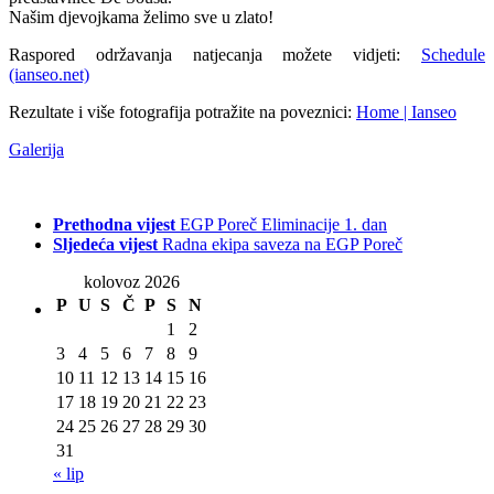
Našim djevojkama želimo sve u zlato!
Raspored održavanja natjecanja možete vidjeti:
Schedule
(ianseo.net)
Rezultate i više fotografija potražite na poveznici:
Home | Ianseo
Galerija
Prethodna vijest
EGP Poreč Eliminacije 1. dan
Sljedeća vijest
Radna ekipa saveza na EGP Poreč
kolovoz 2026
P
U
S
Č
P
S
N
1
2
3
4
5
6
7
8
9
10
11
12
13
14
15
16
17
18
19
20
21
22
23
24
25
26
27
28
29
30
31
« lip