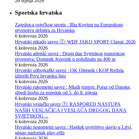
26 srpnja 2026
Sportska hrvatska
Zajednica osječkog sporta : Illia Kovtun na Europskom
prvenstvu debitira za Hrvatsku
6 kolovoza 2026
Hrvatski pikado savez ⓕ: WDF JAKO SPORT Classic 2026
6 kolovoza 2026
Hrvatski atletski savez : Drugi dan Svjetskog juniorskog
prvenstva: Dominik Jezernik u polufinalu na 400 m
6 kolovoza 2026
Hrvatski odbojkaški savez : OK Olimpik i KOP Retfala
izborili Prvu hrvatsku ligu
6 kolovoza 2026
Hrvatski rukometni savez : Mlađi juniori: Poraz od Danske,
slijedi borba za poredak od 5. do 8. mjesta
6 kolovoza 2026
Hrvatski veslački savez ⓕ: RASPORED NASTUPA
NAŠIH VESLAČICA I VESLAČA DRUGOG DANA
SVJETSKOG ...
6 kolovoza 2026
Hrvatski nogometni savez : Hajduk uvjerljivo slavio u Litvi,
stigao nadomak play-offa
6 kolovoza 2026