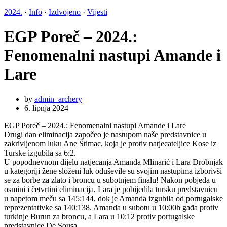
2024.
·
Info
·
Izdvojeno
·
Vijesti
EGP Poreč – 2024.:
Fenomenalni nastupi Amande i
Lare
by
admin_archery
6. lipnja 2024
EGP Poreč – 2024.: Fenomenalni nastupi Amande i Lare
Drugi dan eliminacija započeo je nastupom naše predstavnice u
zakrivljenom luku Ane Štimac, koja je protiv natjecateljice Kose iz
Turske izgubila sa 6:2.
U popodnevnom dijelu natjecanja Amanda Mlinarić i Lara Drobnjak
u kategoriji žene složeni luk oduševile su svojim nastupima izborivši
se za borbe za zlato i broncu u subotnjem finalu! Nakon pobjeda u
osmini i četvrtini eliminacija, Lara je pobijedila tursku predstavnicu
u napetom meču sa 145:144, dok je Amanda izgubila od portugalske
reprezentativke sa 140:138. Amanda u subotu u 10:00h gađa protiv
turkinje Burun za broncu, a Lara u 10:12 protiv portugalske
predstavnice De Sousa.