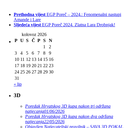
Prethodna vijest
EGP Poreč – 2024.: Fenomenalni nastupi
Amande i Lare
Sljedeća vijest
EGP Poreč 2024. Zlatna Lara Drobnjak!
kolovoz 2026
P
U
S
Č
P
S
N
1
2
3
4
5
6
7
8
9
10
11
12
13
14
15
16
17
18
19
20
21
22
23
24
25
26
27
28
29
30
31
« lip
3D
Poredak Hrvatskog 3D kupa nakon tri održana
natjecanja
01/06/2026
Poredak Hrvatskog 3D kupa nakon dva održana
natjecanja
22/05/2026
Objavljen Natjecateljski pravilnik – SAVA 3D POKAL