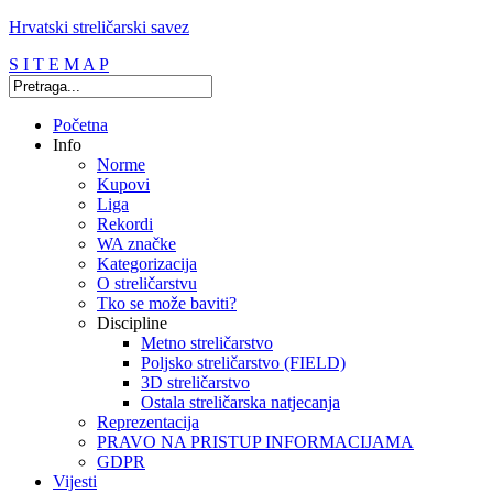
Hrvatski streličarski savez
S I T E M A P
Početna
Info
Norme
Kupovi
Liga
Rekordi
WA značke
Kategorizacija
O streličarstvu
Tko se može baviti?
Discipline
Metno streličarstvo
Poljsko streličarstvo (FIELD)
3D streličarstvo
Ostala streličarska natjecanja
Reprezentacija
PRAVO NA PRISTUP INFORMACIJAMA
GDPR
Vijesti