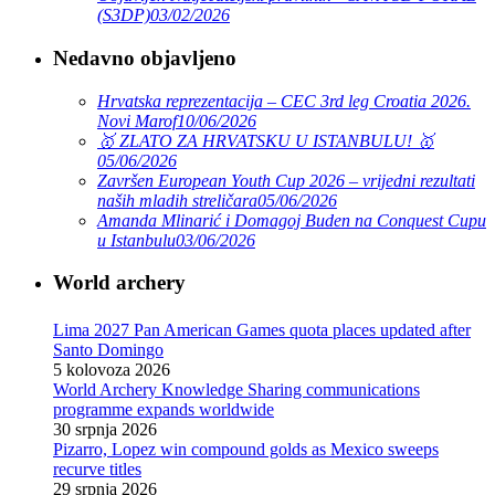
(S3DP)
03/02/2026
Nedavno objavljeno
Hrvatska reprezentacija – CEC 3rd leg Croatia 2026.
Novi Marof
10/06/2026
🥇 ZLATO ZA HRVATSKU U ISTANBULU! 🥇
05/06/2026
Završen European Youth Cup 2026 – vrijedni rezultati
naših mladih streličara
05/06/2026
Amanda Mlinarić i Domagoj Buden na Conquest Cupu
u Istanbulu
03/06/2026
World archery
Lima 2027 Pan American Games quota places updated after
Santo Domingo
5 kolovoza 2026
World Archery Knowledge Sharing communications
programme expands worldwide
30 srpnja 2026
Pizarro, Lopez win compound golds as Mexico sweeps
recurve titles
29 srpnja 2026