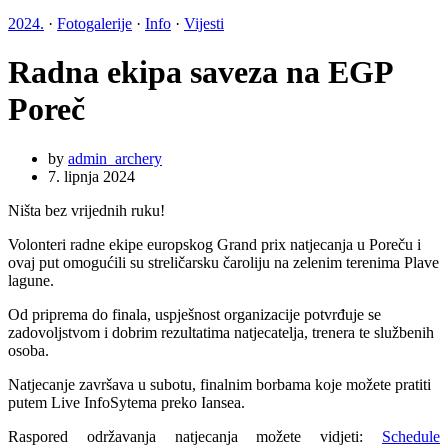
2024.
·
Fotogalerije
·
Info
·
Vijesti
Radna ekipa saveza na EGP
Poreč
by
admin_archery
7. lipnja 2024
Ništa bez vrijednih ruku!
Volonteri radne ekipe europskog Grand prix natjecanja u Poreču i
ovaj put omogućili su streličarsku čaroliju na zelenim terenima Plave
lagune.
Od priprema do finala, uspješnost organizacije potvrđuje se
zadovoljstvom i dobrim rezultatima natjecatelja, trenera te službenih
osoba.
Natjecanje završava u subotu, finalnim borbama koje možete pratiti
putem Live InfoSytema preko Iansea.
Raspored održavanja natjecanja možete vidjeti:
Schedule