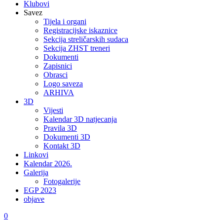
Klubovi
Savez
Tijela i organi
Registracijske iskaznice
Sekcija streličarskih sudaca
Sekcija ZHST treneri
Dokumenti
Zapisnici
Obrasci
Logo saveza
ARHIVA
3D
Vijesti
Kalendar 3D natjecanja
Pravila 3D
Dokumenti 3D
Kontakt 3D
Linkovi
Kalendar 2026.
Galerija
Fotogalerije
EGP 2023
objave
0