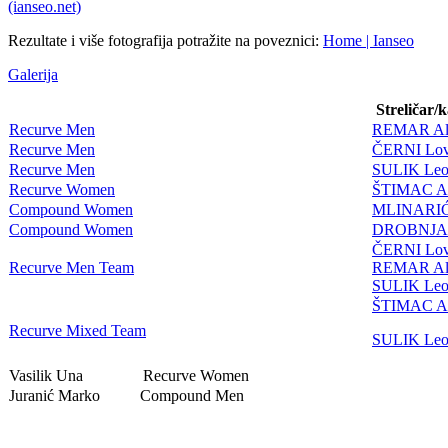
(ianseo.net)
Rezultate i više fotografija potražite na poveznici:
Home | Ianseo
Galerija
Streličar/
Recurve Men
REMAR Al
Recurve Men
ČERNI Lov
Recurve Men
SULIK Le
Recurve Women
ŠTIMAC A
Compound Women
MLINARIĆ
Compound Women
DROBNJAK
ČERNI Lov
Recurve Men Team
REMAR Al
SULIK Le
ŠTIMAC A
Recurve Mixed Team
SULIK Le
Vasilik Una Recurve Women
Juranić Marko Compound Men