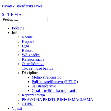
Hrvatski streličarski savez
S I T E M A P
Početna
Info
Norme
Kupovi
Liga
Rekordi
WA značke
Kategorizacija
O streličarstvu
Tko se može baviti?
Discipline
Metno streličarstvo
Poljsko streličarstvo (FIELD)
3D streličarstvo
Ostala streličarska natjecanja
Reprezentacija
PRAVO NA PRISTUP INFORMACIJAMA
GDPR
Vijesti