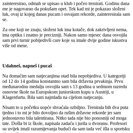
zainteresirao, odmah se upisao u klub i počeo trenirati. Godinu dana
me je nagovarao da pokušam opet. Tek kad mi je pokazao složeni
luk, ovaj iz kojeg danas pucam i osvajam rekorde, zainteresirala sam
se.
Za one koji ne znaju, složeni luk ima kotače, dok zakrivljeni nema,
ima optiku i znatno je precizniji. Nakon samo mjesec dana osvojila
sam prvi turnir pobijedivši cure koje su imale dvije godine iskustva
više od mene.
Udahneš, napneš i pucaš
Na domaćim sam natjecanjima otad bila nepobjediva. U kategoriji
od 12 do 14 godina konstantno sam bila državna prvakinja. Prvu
međunarodnu medalju osvojila sam s 13 godina u sedmom razredu
osnovne škole na Europskom juniorskom kupu u Austriji, u
Klagenfurtu. Bila sam najmlađa na cijelom natjecanju.
Nisam to u početku uopće shvaćala ozbiljno. Trenirala bih dva puta
tjedno i to mi je bilo dovoljno da rušim državne rekorde jer sam
jednostavno bila talentirana. Nitko tada nije bio ponosniji od moga
tate. Došla bi iz škole, napisala zadaću i jurila u dvoranu. Profesori
su uvijek imali razumijevanja budući da sam tada već išla u sportsku