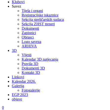
Klubovi
Savez
Tijela i organi
Registracijske iskaznice
Sekcija streličarskih sudaca
Sekcija ZHST treneri
Dokumenti
Zapisnici
Obrasci
Logo saveza
ARHIVA
3D
Vijesti
Kalendar 3D natjecanja
Pravila 3D
Dokumenti 3D
Kontakt 3D
Linkovi
Kalendar 2026.
Galerija
Fotogalerije
EGP 2023
objave
0