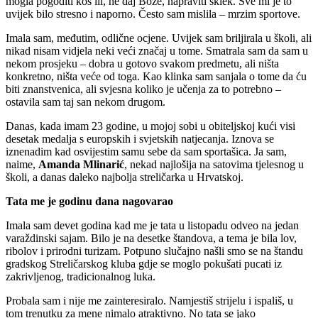
mogla pogoditi koš ili, ne daj Bože, napraviti sklek. Sve mi je to
uvijek bilo stresno i naporno. Često sam mislila – mrzim sportove.
Imala sam, međutim, odlične ocjene. Uvijek sam briljirala u školi, ali
nikad nisam vidjela neki veći značaj u tome. Smatrala sam da sam u
nekom prosjeku – dobra u gotovo svakom predmetu, ali ništa
konkretno, ništa veće od toga. Kao klinka sam sanjala o tome da ću
biti znanstvenica, ali svjesna koliko je učenja za to potrebno –
ostavila sam taj san nekom drugom.
Danas, kada imam 23 godine, u mojoj sobi u obiteljskoj kući visi
desetak medalja s europskih i svjetskih natjecanja. Iznova se
iznenadim kad osvijestim samu sebe da sam sportašica. Ja sam,
naime,
Amanda Mlinarić
, nekad najlošija na satovima tjelesnog u
školi, a danas daleko najbolja streličarka u Hrvatskoj.
Tata me je godinu dana nagovarao
Imala sam devet godina kad me je tata u listopadu odveo na jedan
varaždinski sajam. Bilo je na desetke štandova, a tema je bila lov,
ribolov i prirodni turizam. Potpuno slučajno našli smo se na štandu
gradskog Streličarskog kluba gdje se moglo pokušati pucati iz
zakrivljenog, tradicionalnog luka.
Probala sam i nije me zainteresiralo. Namjestiš strijelu i ispališ, u
tom trenutku za mene nimalo atraktivno. No tata se jako