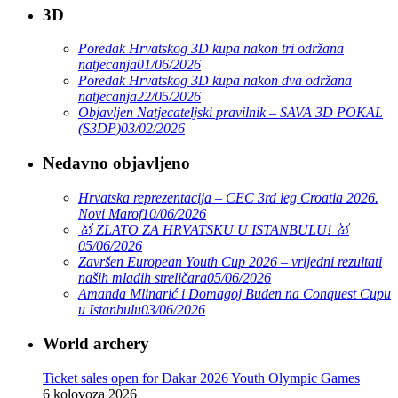
3D
Poredak Hrvatskog 3D kupa nakon tri održana
natjecanja
01/06/2026
Poredak Hrvatskog 3D kupa nakon dva održana
natjecanja
22/05/2026
Objavljen Natjecateljski pravilnik – SAVA 3D POKAL
(S3DP)
03/02/2026
Nedavno objavljeno
Hrvatska reprezentacija – CEC 3rd leg Croatia 2026.
Novi Marof
10/06/2026
🥇 ZLATO ZA HRVATSKU U ISTANBULU! 🥇
05/06/2026
Završen European Youth Cup 2026 – vrijedni rezultati
naših mladih streličara
05/06/2026
Amanda Mlinarić i Domagoj Buden na Conquest Cupu
u Istanbulu
03/06/2026
World archery
Ticket sales open for Dakar 2026 Youth Olympic Games
6 kolovoza 2026