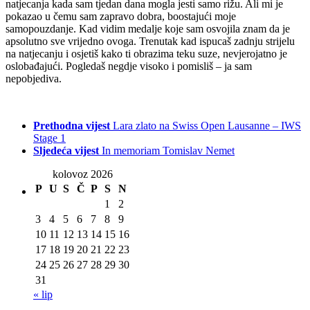
natjecanja kada sam tjedan dana mogla jesti samo rižu. Ali mi je
pokazao u čemu sam zapravo dobra, boostajući moje
samopouzdanje. Kad vidim medalje koje sam osvojila znam da je
apsolutno sve vrijedno ovoga. Trenutak kad ispucaš zadnju strijelu
na natjecanju i osjetiš kako ti obrazima teku suze, nevjerojatno je
oslobađajući. Pogledaš negdje visoko i pomisliš – ja sam
nepobjediva.
Prethodna vijest
Lara zlato na Swiss Open Lausanne – IWS
Stage 1
Sljedeća vijest
In memoriam Tomislav Nemet
kolovoz 2026
P
U
S
Č
P
S
N
1
2
3
4
5
6
7
8
9
10
11
12
13
14
15
16
17
18
19
20
21
22
23
24
25
26
27
28
29
30
31
« lip