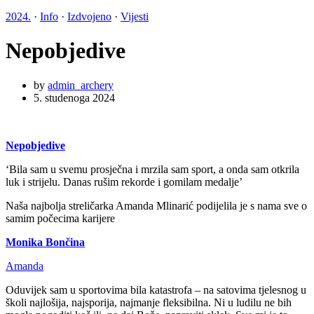
2024.
·
Info
·
Izdvojeno
·
Vijesti
Nepobjedive
by
admin_archery
5. studenoga 2024
Nepobjedive
‘Bila sam u svemu prosječna i mrzila sam sport, a onda sam otkrila
luk i strijelu. Danas rušim rekorde i gomilam medalje’
Naša najbolja streličarka Amanda Mlinarić podijelila je s nama sve o
samim počecima karijere
Monika Bončina
Amanda
Oduvijek sam u sportovima bila katastrofa – na satovima tjelesnog u
školi najlošija, najsporija, najmanje fleksibilna. Ni u ludilu ne bih