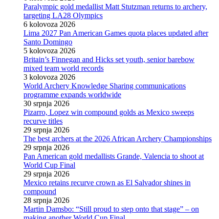
Paralympic gold medallist Matt Stutzman returns to archery,
targeting LA28 Olympics
6 kolovoza 2026
Lima 2027 Pan American Games quota places updated after
Santo Domingo
5 kolovoza 2026
Britain’s Finnegan and Hicks set youth, senior barebow
mixed team world records
3 kolovoza 2026
World Archery Knowledge Sharing communications
programme expands worldwide
30 srpnja 2026
Pizarro, Lopez win compound golds as Mexico sweeps
recurve titles
29 srpnja 2026
The best archers at the 2026 African Archery Championships
29 srpnja 2026
Pan American gold medallists Grande, Valencia to shoot at
World Cup Final
29 srpnja 2026
Mexico retains recurve crown as El Salvador shines in
compound
28 srpnja 2026
Martin Damsbo: “Still proud to step onto that stage” – on
making another World Cup Final