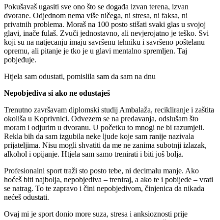
Pokušavaš ugasiti sve ono što se događa izvan terena, izvan
dvorane. Odjednom nema više ničega, ni stresa, ni faksa, ni
privatnih problema. Moraš na 100 posto stišati svaki glas u svojoj
glavi, inače fulaš. Zvuči jednostavno, ali nevjerojatno je teško. Svi
koji su na natjecanju imaju savršenu tehniku i savršeno poštelanu
opremu, ali pitanje je tko je u glavi mentalno spremljen. Taj
pobjeđuje.
Htjela sam odustati, pomislila sam da sam na dnu
Nepobjediva si ako ne odustaješ
Trenutno završavam diplomski studij Ambalaža, recikliranje i zaštita
okoliša u Koprivnici. Odvezem se na predavanja, odslušam što
moram i odjurim u dvoranu. U početku to mnogi ne bi razumjeli.
Rekla bih da sam izgubila neke ljude koje sam ranije nazivala
prijateljima. Nisu mogli shvatiti da me ne zanima subotnji izlazak,
alkohol i opijanje. Htjela sam samo trenirati i biti još bolja.
Profesionalni sport traži sto posto tebe, ni decimalu manje. Ako
hoćeš biti najbolja, nepobjediva – treniraj, a ako te i pobijede – vrati
se natrag. To te zapravo i čini nepobjedivom, činjenica da nikada
nećeš odustati.
Ovaj mi je sport donio more suza, stresa i anksioznosti prije