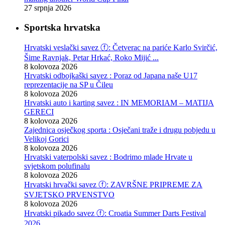
27 srpnja 2026
Sportska hrvatska
Hrvatski veslački savez ⓕ: Četverac na pariće Karlo Svirčić,
Šime Ravnjak, Petar Hrkać, Roko Mijić ...
8 kolovoza 2026
Hrvatski odbojkaški savez : Poraz od Japana naše U17
reprezentacije na SP u Čileu
8 kolovoza 2026
Hrvatski auto i karting savez : IN MEMORIAM – MATIJA
GERECI
8 kolovoza 2026
Zajednica osječkog sporta : Osječani traže i drugu pobjedu u
Velikoj Gorici
8 kolovoza 2026
Hrvatski vaterpolski savez : Bodrimo mlade Hrvate u
svjetskom polufinalu
8 kolovoza 2026
Hrvatski hrvački savez ⓕ: ZAVRŠNE PRIPREME ZA
SVJETSKO PRVENSTVO
8 kolovoza 2026
Hrvatski pikado savez ⓕ: Croatia Summer Darts Festival
2026