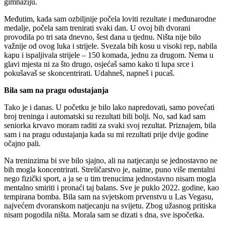
gimnaziju.
Međutim, kada sam ozbiljnije počela loviti rezultate i međunarodne
medalje, počela sam trenirati svaki dan. U ovoj bih dvorani
provodila po tri sata dnevno, šest dana u tjednu. Ništa nije bilo
važnije od ovog luka i strijele. Svezala bih kosu u visoki rep, nabila
kapu i ispaljivala strijele – 150 komada, jednu za drugom. Nema u
glavi mjesta ni za što drugo, osjećaš samo kako ti lupa srce i
pokušavaš se skoncentrirati. Udahneš, napneš i pucaš.
Bila sam na pragu odustajanja
Tako je i danas. U početku je bilo lako napredovati, samo povećati
broj treninga i automatski su rezultati bili bolji. No, sad kad sam
seniorka krvavo moram raditi za svaki svoj rezultat. Priznajem, bila
sam i na pragu odustajanja kada su mi rezultati prije dvije godine
očajno pali.
Na treninzima bi sve bilo sjajno, ali na natjecanju se jednostavno ne
bih mogla koncentrirati. Streličarstvo je, naime, puno više mentalni
nego fizički sport, a ja se u tim trenucima jednostavno nisam mogla
mentalno smiriti i pronaći taj balans. Sve je puklo 2022. godine, kao
tempirana bomba. Bila sam na svjetskom prvenstvu u Las Vegasu,
najvećem dvoranskom natjecanju na svijetu. Zbog užasnog pritiska
nisam pogodila ništa. Morala sam se dizati s dna, sve ispočetka.