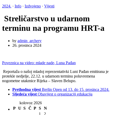
2024.
·
Info
·
Izdvojeno
·
Vijesti
Streličarstvo u udarnom
terminu na programu HRT-a
by
admin_archery
26. prosinca 2024
Poveznica na video: mlade nade, Luna Pađan
Reportaža o našoj mladoj reprezentativki Luni Pađan emitirana je
protekle nedjelje, 22.12. u udarnom terminu poluvremena
nogometne utakmice Rijeka – Slaven Belupo.
Prethodna vijest
Berlin Open od 13. do 15. prosinca 2024.
Sljedeća vijest
Obavijest o organizaciji edukacija
kolovoz 2026
P
U
S
Č
P
S
N
1
2