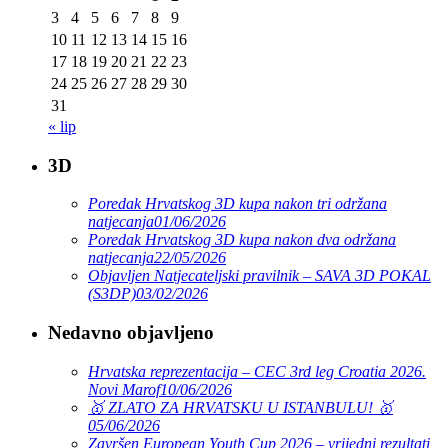
3
4
5
6
7
8
9
10
11
12
13
14
15
16
17
18
19
20
21
22
23
24
25
26
27
28
29
30
31
« lip
3D
Poredak Hrvatskog 3D kupa nakon tri održana
natjecanja
01/06/2026
Poredak Hrvatskog 3D kupa nakon dva održana
natjecanja
22/05/2026
Objavljen Natjecateljski pravilnik – SAVA 3D POKAL
(S3DP)
03/02/2026
Nedavno objavljeno
Hrvatska reprezentacija – CEC 3rd leg Croatia 2026.
Novi Marof
10/06/2026
🥇 ZLATO ZA HRVATSKU U ISTANBULU! 🥇
05/06/2026
Završen European Youth Cup 2026 – vrijedni rezultati