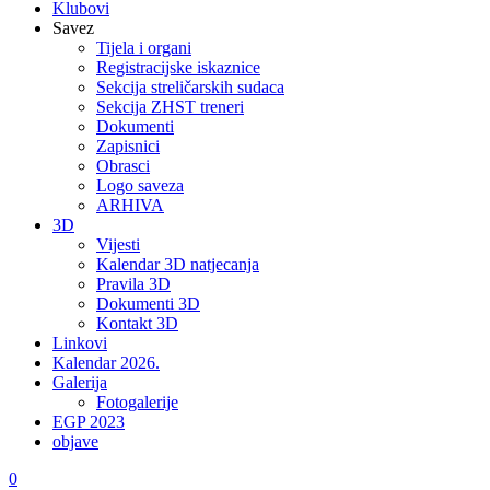
Klubovi
Savez
Tijela i organi
Registracijske iskaznice
Sekcija streličarskih sudaca
Sekcija ZHST treneri
Dokumenti
Zapisnici
Obrasci
Logo saveza
ARHIVA
3D
Vijesti
Kalendar 3D natjecanja
Pravila 3D
Dokumenti 3D
Kontakt 3D
Linkovi
Kalendar 2026.
Galerija
Fotogalerije
EGP 2023
objave
0