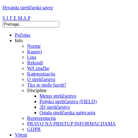
Hrvatski streličarski savez
S I T E M A P
Početna
Info
Norme
Kupovi
Liga
Rekordi
WA značke
Kategorizacija
O streličarstvu
Tko se može baviti?
Discipline
Metno streličarstvo
Poljsko streličarstvo (FIELD)
3D streličarstvo
Ostala streličarska natjecanja
Reprezentacija
PRAVO NA PRISTUP INFORMACIJAMA
GDPR
Vijesti