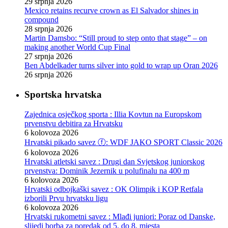
29 srpnja 2026
Mexico retains recurve crown as El Salvador shines in
compound
28 srpnja 2026
Martin Damsbo: “Still proud to step onto that stage” – on
making another World Cup Final
27 srpnja 2026
Ben Abdelkader turns silver into gold to wrap up Oran 2026
26 srpnja 2026
Sportska hrvatska
Zajednica osječkog sporta : Illia Kovtun na Europskom
prvenstvu debitira za Hrvatsku
6 kolovoza 2026
Hrvatski pikado savez ⓕ: WDF JAKO SPORT Classic 2026
6 kolovoza 2026
Hrvatski atletski savez : Drugi dan Svjetskog juniorskog
prvenstva: Dominik Jezernik u polufinalu na 400 m
6 kolovoza 2026
Hrvatski odbojkaški savez : OK Olimpik i KOP Retfala
izborili Prvu hrvatsku ligu
6 kolovoza 2026
Hrvatski rukometni savez : Mlađi juniori: Poraz od Danske,
slijedi borba za poredak od 5. do 8. mjesta