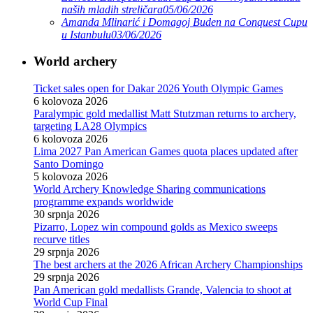
naših mladih streličara
05/06/2026
Amanda Mlinarić i Domagoj Buden na Conquest Cupu
u Istanbulu
03/06/2026
World archery
Ticket sales open for Dakar 2026 Youth Olympic Games
6 kolovoza 2026
Paralympic gold medallist Matt Stutzman returns to archery,
targeting LA28 Olympics
6 kolovoza 2026
Lima 2027 Pan American Games quota places updated after
Santo Domingo
5 kolovoza 2026
World Archery Knowledge Sharing communications
programme expands worldwide
30 srpnja 2026
Pizarro, Lopez win compound golds as Mexico sweeps
recurve titles
29 srpnja 2026
The best archers at the 2026 African Archery Championships
29 srpnja 2026
Pan American gold medallists Grande, Valencia to shoot at
World Cup Final