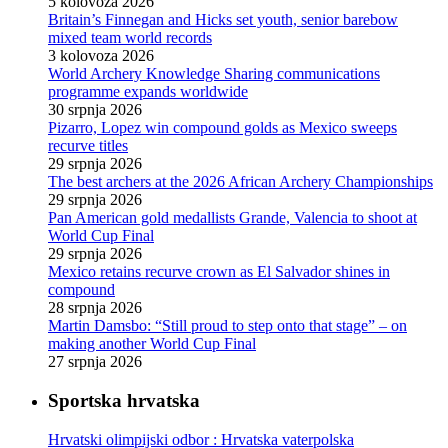
5 kolovoza 2026
Britain’s Finnegan and Hicks set youth, senior barebow
mixed team world records
3 kolovoza 2026
World Archery Knowledge Sharing communications
programme expands worldwide
30 srpnja 2026
Pizarro, Lopez win compound golds as Mexico sweeps
recurve titles
29 srpnja 2026
The best archers at the 2026 African Archery Championships
29 srpnja 2026
Pan American gold medallists Grande, Valencia to shoot at
World Cup Final
29 srpnja 2026
Mexico retains recurve crown as El Salvador shines in
compound
28 srpnja 2026
Martin Damsbo: “Still proud to step onto that stage” – on
making another World Cup Final
27 srpnja 2026
Sportska hrvatska
Hrvatski olimpijski odbor : Hrvatska vaterpolska