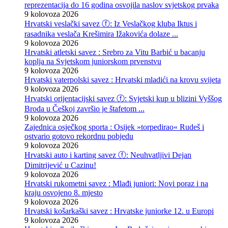
reprezentacija do 16 godina osvojila naslov svjetskog prvaka
9 kolovoza 2026
Hrvatski veslački savez ⓕ: Iz Veslačkog kluba Iktus i
rasadnika veslača Krešimira Ižakovića dolaze ...
9 kolovoza 2026
Hrvatski atletski savez : Srebro za Vitu Barbić u bacanju
koplja na Svjetskom juniorskom prvenstvu
9 kolovoza 2026
Hrvatski vaterpolski savez : Hrvatski mladići na krovu svijeta
9 kolovoza 2026
Hrvatski orijentacijski savez ⓕ: Svjetski kup u blizini Vyššog
Broda u Češkoj završio je štafetom ...
9 kolovoza 2026
Zajednica osječkog sporta : Osijek »torpedirao« Rudeš i
ostvario gotovo rekordnu pobjedu
9 kolovoza 2026
Hrvatski auto i karting savez ⓕ: Neuhvatljivi Dejan
Dimitrijević u Cazinu!
9 kolovoza 2026
Hrvatski rukometni savez : Mlađi juniori: Novi poraz i na
kraju osvojeno 8. mjesto
9 kolovoza 2026
Hrvatski košarkaški savez : Hrvatske juniorke 12. u Europi
9 kolovoza 2026