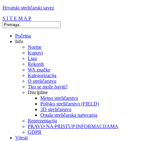
Hrvatski streličarski savez
S I T E M A P
Početna
Info
Norme
Kupovi
Liga
Rekordi
WA značke
Kategorizacija
O streličarstvu
Tko se može baviti?
Discipline
Metno streličarstvo
Poljsko streličarstvo (FIELD)
3D streličarstvo
Ostala streličarska natjecanja
Reprezentacija
PRAVO NA PRISTUP INFORMACIJAMA
GDPR
Vijesti