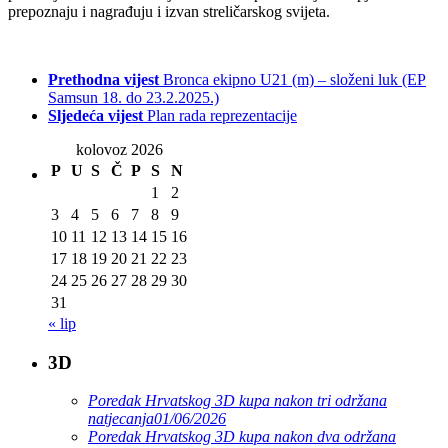
prepoznaju i nagrađuju i izvan streličarskog svijeta.
Prethodna vijest
Bronca ekipno U21 (m) – složeni luk (EP
Samsun 18. do 23.2.2025.)
Sljedeća vijest
Plan rada reprezentacije
kolovoz 2026
P
U
S
Č
P
S
N
1
2
3
4
5
6
7
8
9
10
11
12
13
14
15
16
17
18
19
20
21
22
23
24
25
26
27
28
29
30
31
« lip
3D
Poredak Hrvatskog 3D kupa nakon tri održana
natjecanja
01/06/2026
Poredak Hrvatskog 3D kupa nakon dva održana