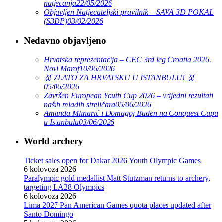
natjecanja
22/05/2026
Objavljen Natjecateljski pravilnik – SAVA 3D POKAL
(S3DP)
03/02/2026
Nedavno objavljeno
Hrvatska reprezentacija – CEC 3rd leg Croatia 2026.
Novi Marof
10/06/2026
🥇 ZLATO ZA HRVATSKU U ISTANBULU! 🥇
05/06/2026
Završen European Youth Cup 2026 – vrijedni rezultati
naših mladih streličara
05/06/2026
Amanda Mlinarić i Domagoj Buden na Conquest Cupu
u Istanbulu
03/06/2026
World archery
Ticket sales open for Dakar 2026 Youth Olympic Games
6 kolovoza 2026
Paralympic gold medallist Matt Stutzman returns to archery,
targeting LA28 Olympics
6 kolovoza 2026
Lima 2027 Pan American Games quota places updated after
Santo Domingo