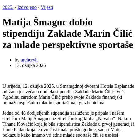
2025.
·
Izdvojeno
·
Vijesti
Matija Šmaguc dobio
stipendiju Zaklade Marin Čilić
za mlade perspektivne sportaše
by
archeryh
13. ožujka 2025
U srijedu, 12. ožujka 2025. u Smaragdnoj dvorani Hotela Esplanade
održana je svečana dodjela stipendija Zaklade Marin Čilić. Već
7.godinu zaredom Marin Čilić preko svoje Zaklade financijski
pomaže uspješnim mladim sportašima i glazbenicima.
Jedna od 48 dodijeljenih stipendija zasluženo je pripala i našem
streličaru Matiji Šmagucu iz Streličarskog kluba „Navaho“. Nakon
Tihane Kovaćić koja je bila stipendistica Zaklade u prvoj generaciji i
Lune Pađan koja je ovu čast imala prošle godine, sada i Matija
pokazuje kako imamo vrijedne mlade sportaše čiji se uspjesi