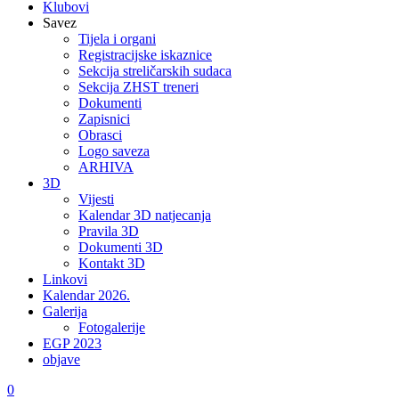
Klubovi
Savez
Tijela i organi
Registracijske iskaznice
Sekcija streličarskih sudaca
Sekcija ZHST treneri
Dokumenti
Zapisnici
Obrasci
Logo saveza
ARHIVA
3D
Vijesti
Kalendar 3D natjecanja
Pravila 3D
Dokumenti 3D
Kontakt 3D
Linkovi
Kalendar 2026.
Galerija
Fotogalerije
EGP 2023
objave
0