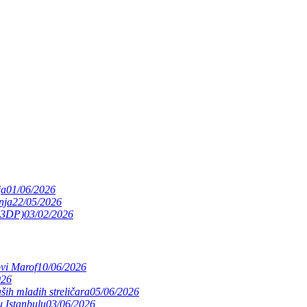
ja
01/06/2026
nja
22/05/2026
(S3DP)
03/02/2026
ovi Marof
10/06/2026
026
ših mladih streličara
05/06/2026
 Istanbulu
03/06/2026