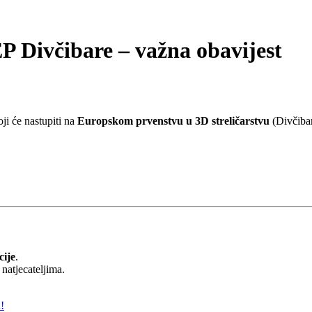
P Divčibare – važna obavijest
ji će nastupiti na
Europskom prvenstvu u 3D streličarstvu
(Divčibar
cije
.
atjecateljima.
!