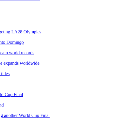
argeting LA28 Olympics
anto Domingo
team world records
e expands worldwide
itles
rld Cup Final
nd
ing another World Cup Final