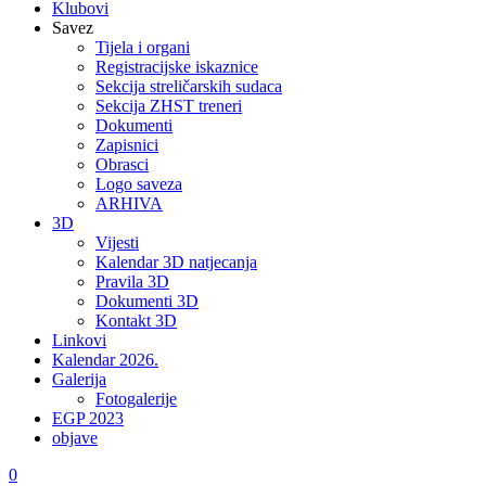
Klubovi
Savez
Tijela i organi
Registracijske iskaznice
Sekcija streličarskih sudaca
Sekcija ZHST treneri
Dokumenti
Zapisnici
Obrasci
Logo saveza
ARHIVA
3D
Vijesti
Kalendar 3D natjecanja
Pravila 3D
Dokumenti 3D
Kontakt 3D
Linkovi
Kalendar 2026.
Galerija
Fotogalerije
EGP 2023
objave
0