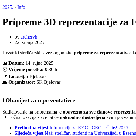
2025.
·
Info
Pripreme 3D reprezentacije za E
by
archeryh
22. srpnja 2025
Hrvatski streličarski savez organizira
pripreme za reprezentativce
ko
📅
Datum:
14. rujna 2025.
🕤
Vrijeme početka:
9:30 h
📍
Lokacija:
Bjelovar
👥
Organizator:
SK Bjelovar
ℹ️ Obavijest za reprezentativce
Sudjelovanje na pripremama je
obavezno za sve članove reprezenta
📌 Točna lokacija staze bit će
naknadno dostavljena
svim pozvanim n
Prethodna vijest
Informacije za EYC i CEC – Čatež 2025
Sljedeća vijest
Naši streličari-studenti na Univerzijadi u Essenu