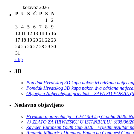
kolovoz 2026
P
U
S
Č
P
S
N
1
2
3
4
5
6
7
8
9
10
11
12
13
14
15
16
17
18
19
20
21
22
23
24
25
26
27
28
29
30
31
« lip
3D
Poredak Hrvatskog 3D kupa nakon tri održana natjecan
Poredak Hrvatskog 3D kupa nakon dva održana natjeca
Objavljen Natjecateljski pravilnik – SAVA 3D POKAL 
Nedavno objavljeno
Hrvatska reprezentacija – CEC 3rd leg Croatia 2026. N
🥇 ZLATO ZA HRVATSKU U ISTANBULU! 🥇
05/06/2
Završen European Youth Cup 2026 – vrijedni rezultati na
Amanda Mlinarić i Domagoj Buden na Conquest Cupu u