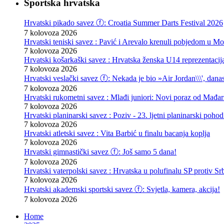
Sportska hrvatska
Hrvatski pikado savez ⓕ: Croatia Summer Darts Festival 2026
7 kolovoza 2026
Hrvatski teniski savez : Pavić i Arevalo krenuli pobjedom u Mo
7 kolovoza 2026
Hrvatski košarkaški savez : Hrvatska ženska U14 reprezentacij
7 kolovoza 2026
Hrvatski veslački savez ⓕ: Nekada je bio »Air Jordan\\\', danas
7 kolovoza 2026
Hrvatski rukometni savez : Mlađi juniori: Novi poraz od Mađars
7 kolovoza 2026
Hrvatski planinarski savez : Poziv - 23. ljetni planinarski poho
7 kolovoza 2026
Hrvatski atletski savez : Vita Barbić u finalu bacanja koplja
7 kolovoza 2026
Hrvatski gimnastički savez ⓕ: Još samo 5 dana!
7 kolovoza 2026
Hrvatski vaterpolski savez : Hrvatska u polufinalu SP protiv Srb
7 kolovoza 2026
Hrvatski akademski sportski savez ⓕ: Svjetla, kamera, akcija!
7 kolovoza 2026
Home