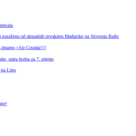
ntrealu
a poražena od aktualnih prvakinja Mađarske na Slovenia Ballu
 imamo »Air Croatia\\\'!
ke, sutra borba za 7. mjesto
d na Lipu
ije!