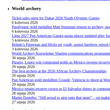
World archery
Ticket sales open for Dakar 2026 Youth Olympic Games
6 kolovoza 2026
Paralympic gold medallist Matt Stutzman returns to archery, t
6 kolovoza 2026
Lima 2027 Pan American Games quota places updated after S
5 kolovoza 2026
Britain’s Finnegan and Hicks set youth, senior barebow mixed 
3 kolovoza 2026
World Archery Knowledge Sharing communications programm
30 srpnja 2026
Pizarro, Lopez win compound golds as Mexico sweeps recurve t
29 srpnja 2026
The best archers at the 2026 African Archery Championships
29 srpnja 2026
Pan American gold medallists Grande, Valencia to shoot at Wo
29 srpnja 2026
Mexico retains recurve crown as El Salvador shines in compou
28 srpnja 2026
Martin Damsbo: “Still proud to step onto that stage” – on mak
27 srpnja 2026