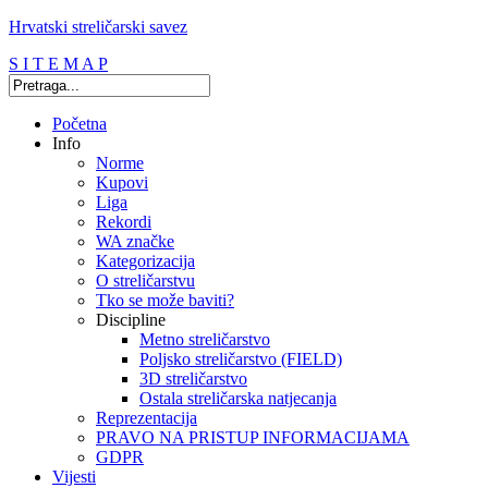
Hrvatski streličarski savez
S I T E M A P
Početna
Info
Norme
Kupovi
Liga
Rekordi
WA značke
Kategorizacija
O streličarstvu
Tko se može baviti?
Discipline
Metno streličarstvo
Poljsko streličarstvo (FIELD)
3D streličarstvo
Ostala streličarska natjecanja
Reprezentacija
PRAVO NA PRISTUP INFORMACIJAMA
GDPR
Vijesti