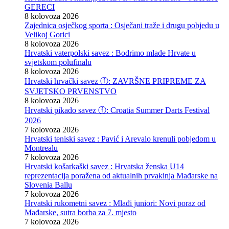
GERECI
8 kolovoza 2026
Zajednica osječkog sporta : Osječani traže i drugu pobjedu u
Velikoj Gorici
8 kolovoza 2026
Hrvatski vaterpolski savez : Bodrimo mlade Hrvate u
svjetskom polufinalu
8 kolovoza 2026
Hrvatski hrvački savez ⓕ: ZAVRŠNE PRIPREME ZA
SVJETSKO PRVENSTVO
8 kolovoza 2026
Hrvatski pikado savez ⓕ: Croatia Summer Darts Festival
2026
7 kolovoza 2026
Hrvatski teniski savez : Pavić i Arevalo krenuli pobjedom u
Montrealu
7 kolovoza 2026
Hrvatski košarkaški savez : Hrvatska ženska U14
reprezentacija poražena od aktualnih prvakinja Mađarske na
Slovenia Ballu
7 kolovoza 2026
Hrvatski rukometni savez : Mlađi juniori: Novi poraz od
Mađarske, sutra borba za 7. mjesto
7 kolovoza 2026