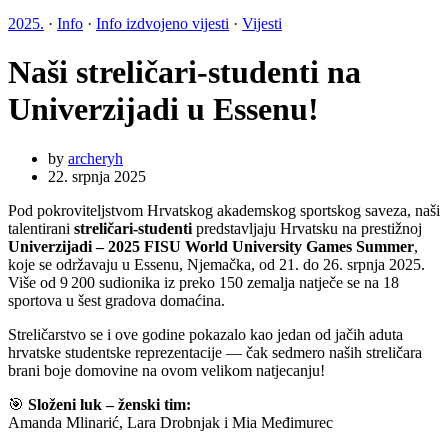
2025.
·
Info
·
Info izdvojeno vijesti
·
Vijesti
Naši streličari-studenti na
Univerzijadi u Essenu!
by
archeryh
22. srpnja 2025
Pod pokroviteljstvom Hrvatskog akademskog sportskog saveza, naši
talentirani
streličari-studenti
predstavljaju Hrvatsku na prestižnoj
Univerzijadi – 2025 FISU World University Games Summer
,
koje se održavaju u Essenu, Njemačka, od 21. do 26. srpnja 2025.
Više od 9 200 sudionika iz preko 150 zemalja natječe se na 18
sportova u šest gradova domaćina.
Streličarstvo se i ove godine pokazalo kao jedan od jačih aduta
hrvatske studentske reprezentacije — čak sedmero naših streličara
brani boje domovine na ovom velikom natjecanju!
🎯
Složeni luk – ženski tim:
Amanda Mlinarić, Lara Drobnjak i Mia Međimurec