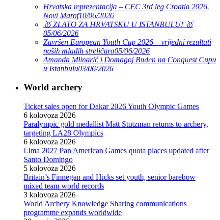
Hrvatska reprezentacija – CEC 3rd leg Croatia 2026.
Novi Marof
10/06/2026
🥇 ZLATO ZA HRVATSKU U ISTANBULU! 🥇
05/06/2026
Završen European Youth Cup 2026 – vrijedni rezultati
naših mladih streličara
05/06/2026
Amanda Mlinarić i Domagoj Buden na Conquest Cupu
u Istanbulu
03/06/2026
World archery
Ticket sales open for Dakar 2026 Youth Olympic Games
6 kolovoza 2026
Paralympic gold medallist Matt Stutzman returns to archery,
targeting LA28 Olympics
6 kolovoza 2026
Lima 2027 Pan American Games quota places updated after
Santo Domingo
5 kolovoza 2026
Britain’s Finnegan and Hicks set youth, senior barebow
mixed team world records
3 kolovoza 2026
World Archery Knowledge Sharing communications
programme expands worldwide