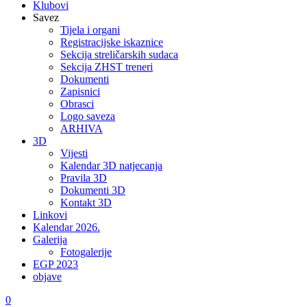
Klubovi
Savez
Tijela i organi
Registracijske iskaznice
Sekcija streličarskih sudaca
Sekcija ZHST treneri
Dokumenti
Zapisnici
Obrasci
Logo saveza
ARHIVA
3D
Vijesti
Kalendar 3D natjecanja
Pravila 3D
Dokumenti 3D
Kontakt 3D
Linkovi
Kalendar 2026.
Galerija
Fotogalerije
EGP 2023
objave
0