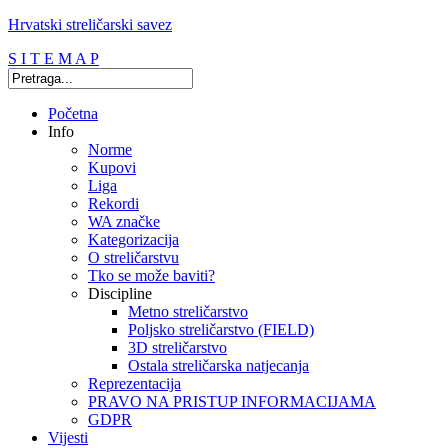
Hrvatski streličarski savez
S I T E M A P
Početna
Info
Norme
Kupovi
Liga
Rekordi
WA značke
Kategorizacija
O streličarstvu
Tko se može baviti?
Discipline
Metno streličarstvo
Poljsko streličarstvo (FIELD)
3D streličarstvo
Ostala streličarska natjecanja
Reprezentacija
PRAVO NA PRISTUP INFORMACIJAMA
GDPR
Vijesti