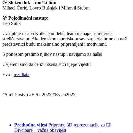
🎯
Složeni luk – muški tim:
Mihael Čurić, Lovro Rušnjak i Mihovil Srebrn
🎯
Pojedinačni nastup:
Leo Sulik
Uz njih je i Lana Koller Fundelić, team manager i trenerica
streličarstva pri Akademskom sportskom savezu, koja brine da naši
predstavnici budu maksimalno pripremljeni i motivirani.
S ponosom pratimo njihov nastup i navijamo za naše!
Uvjereni smo da će iz Essena stići lijepe vijesti!
Evo i
rezultata
#Streličarstvo #FISU2025 #Essen2025
Prethodna vijest
Pripreme 3D reprezentacije za EP
Divčibare – važna obavijest