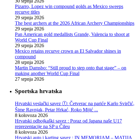
30 srpnja 2026
Pizarro, Lopez win compound golds as Mexico sweeps
recurve titles
29 srpnja 2026
The best archers at the 2026 African Archery Championships
29 srpnja 2026
Pan American gold medallists Grande, Valencia to shoot at
World Cup Final
29 srpnja 2026
Mexico retains recurve crown as El Salvador shines in
compound
28 srpnja 2026
Martin Damsbo: “Still proud to step onto that stage” – on
making another World Cup Final
27 srpnja 2026
Sportska hrvatska
Hrvatski veslački savez ⓕ: Četverac na pariće Karlo Svirčić,
Šime Ravnjak, Petar Hrkać, Roko Mijić ...
8 kolovoza 2026
Hrvatski odbojkaški savez : Poraz od Japana naše U17
reprezentacije na SP u Čileu
8 kolovoza 2026
Hrvatski auto i karting savez : IN MEMORIAM – MATIJA