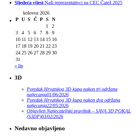
Sljedeća vijest
Naši reprezentativci na CEC Čatež 2025
kolovoz 2026
P
U
S
Č
P
S
N
1
2
3
4
5
6
7
8
9
10
11
12
13
14
15
16
17
18
19
20
21
22
23
24
25
26
27
28
29
30
31
« lip
3D
Poredak Hrvatskog 3D kupa nakon tri održana
natjecanja
01/06/2026
Poredak Hrvatskog 3D kupa nakon dva održana
natjecanja
22/05/2026
Objavljen Natjecateljski pravilnik – SAVA 3D POKAL
(S3DP)
03/02/2026
Nedavno objavljeno