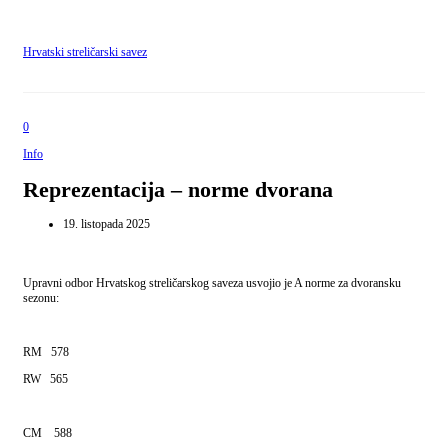
Hrvatski streličarski savez
0
Info
Reprezentacija – norme dvorana
19. listopada 2025
Upravni odbor Hrvatskog streličarskog saveza usvojio je A norme za dvoransku
sezonu:
RM 578
RW 565
CM 588