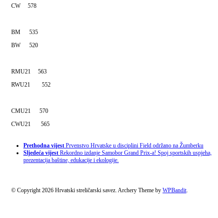
CW 578
BM 535
BW 520
RMU21 563
RWU21 552
CMU21 570
CWU21 565
Prethodna vijest
Prvenstvo Hrvatske u disciplini Field održano na Žumberku
Sljedeća vijest
Rekordno izdanje Samobor Grand Prix-a! Spoj sportskih uspjeha,
prezentacija baštine, edukacije i ekologije.
© Copyright 2026 Hrvatski streličarski savez.
Archery Theme by
WPBandit
.