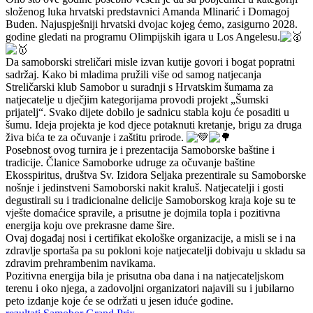
složenog luka hrvatski predstavnici Amanda Mlinarić i Domagoj
Buden. Najuspješniji hrvatski dvojac kojeg ćemo, zasigurno 2028.
godine gledati na programu Olimpijskih igara u Los Angelesu.
Da samoborski streličari misle izvan kutije govori i bogat popratni
sadržaj. Kako bi mladima pružili više od samog natjecanja
Streličarski klub Samobor u suradnji s Hrvatskim šumama za
natjecatelje u dječjim kategorijama provodi projekt „Šumski
prijatelj“. Svako dijete dobilo je sadnicu stabla koju će posaditi u
šumu. Ideja projekta je kod djece potaknuti kretanje, brigu za druga
živa bića te za očuvanje i zaštitu prirode.
Posebnost ovog turnira je i prezentacija Samoborske baštine i
tradicije. Članice Samoborke udruge za očuvanje baštine
Ekosspiritus, društva Sv. Izidora Seljaka prezentirale su Samoborske
nošnje i jedinstveni Samoborski nakit kraluš. Natjecatelji i gosti
degustirali su i tradicionalne delicije Samoborskog kraja koje su te
vješte domaćice spravile, a prisutne je dojmila topla i pozitivna
energija koju ove prekrasne dame šire.
Ovaj događaj nosi i certifikat ekološke organizacije, a misli se i na
zdravlje sportaša pa su pokloni koje natjecatelji dobivaju u skladu sa
zdravim prehrambenim navikama.
Pozitivna energija bila je prisutna oba dana i na natjecateljskom
terenu i oko njega, a zadovoljni organizatori najavili su i jubilarno
peto izdanje koje će se održati u jesen iduće godine.