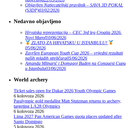
Objavljen Natjecateljski pravilnik – SAVA 3D POKAL
(S3DP)
03/02/2026
Nedavno objavljeno
Hrvatska reprezentacija – CEC 3rd leg Croatia 2026.
Novi Marof
10/06/2026
ZLATO ZA HRVATSKU U ISTANBULU!
05/06/2026
Završen European Youth Cup 2026 – vrijedni rezultati
naših mladih streličara
05/06/2026
Amanda Mlinarić i Domagoj Buden na Conquest Cupu
u Istanbulu
03/06/2026
World archery
Ticket sales open for Dakar 2026 Youth Olympic Games
6 kolovoza 2026
Paralympic gold medallist Matt Stutzman returns to archery,
targeting LA28 Olympics
6 kolovoza 2026
Lima 2027 Pan American Games quota places updated after
Santo Domingo
5 kolovoza 2026