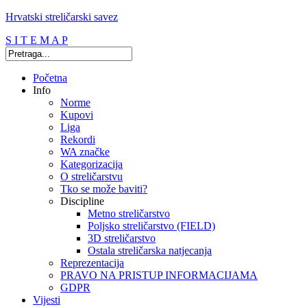
Hrvatski streličarski savez
S I T E M A P
Početna
Info
Norme
Kupovi
Liga
Rekordi
WA značke
Kategorizacija
O streličarstvu
Tko se može baviti?
Discipline
Metno streličarstvo
Poljsko streličarstvo (FIELD)
3D streličarstvo
Ostala streličarska natjecanja
Reprezentacija
PRAVO NA PRISTUP INFORMACIJAMA
GDPR
Vijesti