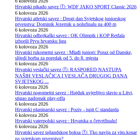
6 kolovoza 2026
Hrvatski pikado savez ⓕ: WDF JAKO SPORT Classic 2026
6 kolovoza 2026
Hrvatski atletski savez : Drugi dan Svjetskog juniorskog
prvenstva: Dominik Jezernik u polufinalu na 400 m
6 kolovoza 2026
Hrvatski odbojkaški savez : OK Olimpik i KOP Retfala
izborili Prvu hrvatsku ligu
6 kolovoza 2026
Hrvatski rukometni savez : Mlađi juniori: Poraz od Danske,
slijedi borba za poredak od 5. do 8. mjesta
6 kolovoza 2026
Hrvatski veslački savez ⓕ: RASPORED NASTUPA
NAŠIH VESLAČICA I VESLAČA DRUGOG DANA
SVJETSKOG ...
6 kolovoza 2026
Hrvatski nogometni savez : Hajduk uvjerljivo slavio u Litvi,
stigao nadomak play-offa
6 kolovoza 2026
Hrvatski planinarski savez : Poziv - ispit C standarda
6 kolovoza 2026
Hrvatski vaterpolski savez : Hrvatska u četvrtfinalu!
6 kolovoza 2026
Hrvatski savez tajlandskog boksa ⓕ: Tko navija za vito.kosar
na svjetskom prvenstvu?