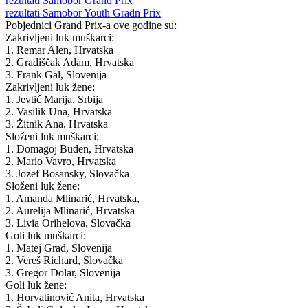
rezultati Samobor Grand Prix
rezultati Samobor Youth Gradn Prix
Pobjednici Grand Prix-a ove godine su:
Zakrivljeni luk muškarci:
1. Remar Alen, Hrvatska
2. Gradiščak Adam, Hrvatska
3. Frank Gal, Slovenija
Zakrivljeni luk žene:
1. Jevtić Marija, Srbija
2. Vasilik Una, Hrvatska
3. Žitnik Ana, Hrvatska
Složeni luk muškarci:
1. Domagoj Buden, Hrvatska
2. Mario Vavro, Hrvatska
3. Jozef Bosansky, Slovačka
Složeni luk žene:
1. Amanda Mlinarić, Hrvatska,
2. Aurelija Mlinarić, Hrvatska
3. Livia Orihelova, Slovačka
Goli luk muškarci:
1. Matej Grad, Slovenija
2. Vereš Richard, Slovačka
3. Gregor Dolar, Slovenija
Goli luk žene:
1. Horvatinović Anita, Hrvatska