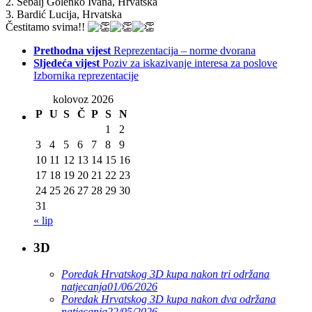
2. Šebalj Golenko Ivana, Hrvatska
3. Bardić Lucija, Hrvatska
Čestitamo svima!!
Prethodna vijest
Reprezentacija – norme dvorana
Sljedeća vijest
Poziv za iskazivanje interesa za poslove
Izbornika reprezentacije
kolovoz 2026
P
U
S
Č
P
S
N
1
2
3
4
5
6
7
8
9
10
11
12
13
14
15
16
17
18
19
20
21
22
23
24
25
26
27
28
29
30
31
« lip
3D
Poredak Hrvatskog 3D kupa nakon tri održana
natjecanja
01/06/2026
Poredak Hrvatskog 3D kupa nakon dva održana
natjecanja
22/05/2026