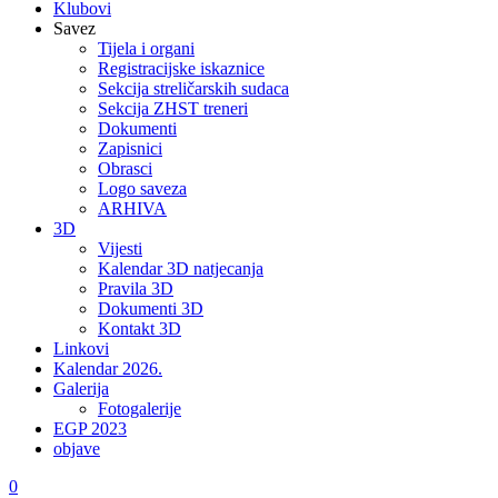
Klubovi
Savez
Tijela i organi
Registracijske iskaznice
Sekcija streličarskih sudaca
Sekcija ZHST treneri
Dokumenti
Zapisnici
Obrasci
Logo saveza
ARHIVA
3D
Vijesti
Kalendar 3D natjecanja
Pravila 3D
Dokumenti 3D
Kontakt 3D
Linkovi
Kalendar 2026.
Galerija
Fotogalerije
EGP 2023
objave
0