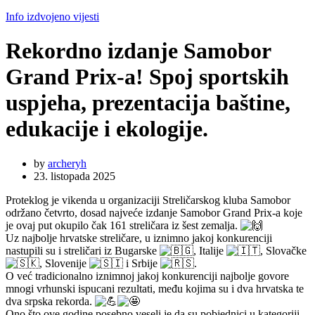
Info izdvojeno vijesti
Rekordno izdanje Samobor
Grand Prix-a! Spoj sportskih
uspjeha, prezentacija baštine,
edukacije i ekologije.
by
archeryh
23. listopada 2025
Proteklog je vikenda u organizaciji Streličarskog kluba Samobor
održano četvrto, dosad najveće izdanje Samobor Grand Prix-a koje
je ovaj put okupilo čak 161 streličara iz šest zemalja.
Uz najbolje hrvatske streličare, u iznimno jakoj konkurenciji
nastupili su i streličari iz Bugarske
, Italije
, Slovačke
, Slovenije
i Srbije
.
O već tradicionalno iznimnoj jakoj konkurenciji najbolje govore
mnogi vrhunski ispucani rezultati, među kojima su i dva hrvatska te
dva srpska rekorda.
Ono što ove godine posebno veseli je da su pobjednici u kategoriji