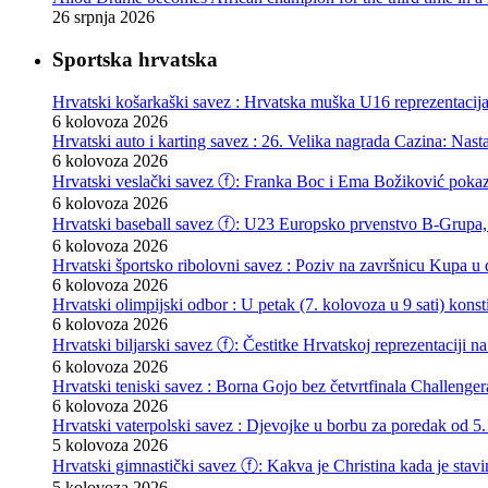
26 srpnja 2026
Sportska hrvatska
Hrvatski košarkaški savez : Hrvatska muška U16 reprezentacij
6 kolovoza 2026
Hrvatski auto i karting savez : 26. Velika nagrada Cazina: Nas
6 kolovoza 2026
Hrvatski veslački savez ⓕ: Franka Boc i Ema Božiković pokazal
6 kolovoza 2026
Hrvatski baseball savez ⓕ: U23 Europsko prvenstvo B-Grupa, 
6 kolovoza 2026
Hrvatski športsko ribolovni savez : Poziv na završnicu Kupa u d
6 kolovoza 2026
Hrvatski olimpijski odbor : U petak (7. kolovoza u 9 sati) kon
6 kolovoza 2026
Hrvatski biljarski savez ⓕ: Čestitke Hrvatskoj reprezentaciji n
6 kolovoza 2026
Hrvatski teniski savez : Borna Gojo bez četvrtfinala Challenge
6 kolovoza 2026
Hrvatski vaterpolski savez : Djevojke u borbu za poredak od 5.
5 kolovoza 2026
Hrvatski gimnastički savez ⓕ: Kakva je Christina kada je stav
5 kolovoza 2026