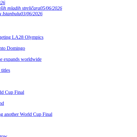
026
ših mladih streličara
05/06/2026
 Istanbulu
03/06/2026
argeting LA28 Olympics
anto Domingo
e expands worldwide
itles
rld Cup Final
nd
ing another World Cup Final
 row