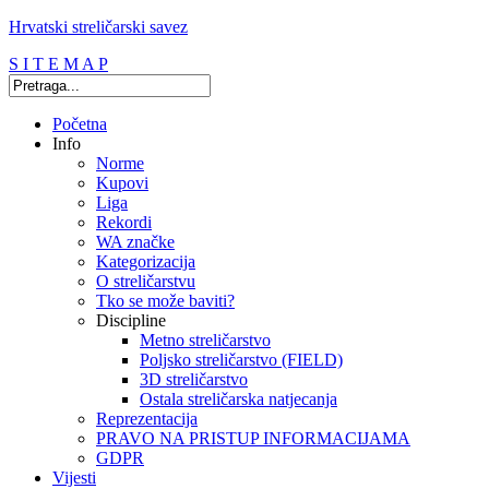
Hrvatski streličarski savez
S I T E M A P
Početna
Info
Norme
Kupovi
Liga
Rekordi
WA značke
Kategorizacija
O streličarstvu
Tko se može baviti?
Discipline
Metno streličarstvo
Poljsko streličarstvo (FIELD)
3D streličarstvo
Ostala streličarska natjecanja
Reprezentacija
PRAVO NA PRISTUP INFORMACIJAMA
GDPR
Vijesti