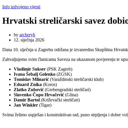
Info izdvojeno vijesti
Hrvatski streličarski savez dobi
by
archeryh
12. siječnja 2026
Dana 10. siječnja u Zagrebu održana je izvanredna Skupština Hrvatsk
Zahvaljujemo svim članicama Saveza na ukazanom povjerenju te upu
Vladimir Sukser
(PSK Zagreb)
Ivana Šebalj Golenko
(ZGSK)
Tomislav Mlinarić
(Varaždinski streličarski klub)
Eduard Znika
(Koros)
Zlatko Zubović
(Grebengradski streličari)
Slavenko Čupo Hrvačević
(Glina)
Damir Bartol
(Križevački streličari)
Jan Winkler
(Tigar)
Svima želimo uspješan i konstruktivan rad, puno strpljenja i dobre volj