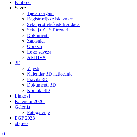
Klubovi
Savez
Tijela i organi
Registracijske iskaznice
Sekcija streličarskih sudaca
Sekcija ZHST treneri
Dokumenti
Zapisnici
Obrasci
Logo saveza
ARHIVA
3D
Vijesti
Kalendar 3D natjecanja
Pravila 3D
Dokumenti 3D
Kontakt 3D
Linkovi
Kalendar 2026.
Galerija
Fotogalerije
EGP 2023
objave
0