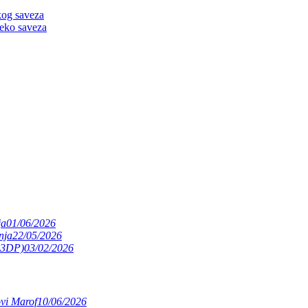
kog saveza
reko saveza
ja
01/06/2026
nja
22/05/2026
(S3DP)
03/02/2026
ovi Marof
10/06/2026