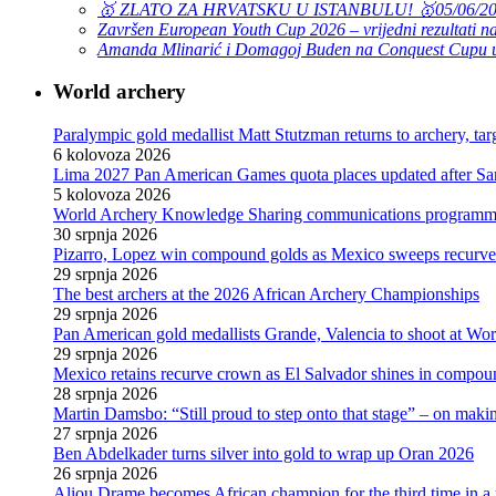
🥇 ZLATO ZA HRVATSKU U ISTANBULU! 🥇
05/06/2
Završen European Youth Cup 2026 – vrijedni rezultati na
Amanda Mlinarić i Domagoj Buden na Conquest Cupu u
World archery
Paralympic gold medallist Matt Stutzman returns to archery, t
6 kolovoza 2026
Lima 2027 Pan American Games quota places updated after S
5 kolovoza 2026
World Archery Knowledge Sharing communications programm
30 srpnja 2026
Pizarro, Lopez win compound golds as Mexico sweeps recurve t
29 srpnja 2026
The best archers at the 2026 African Archery Championships
29 srpnja 2026
Pan American gold medallists Grande, Valencia to shoot at Wo
29 srpnja 2026
Mexico retains recurve crown as El Salvador shines in compou
28 srpnja 2026
Martin Damsbo: “Still proud to step onto that stage” – on mak
27 srpnja 2026
Ben Abdelkader turns silver into gold to wrap up Oran 2026
26 srpnja 2026
Aliou Drame becomes African champion for the third time in a