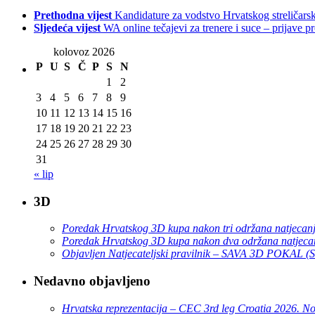
Prethodna vijest
Kandidature za vodstvo Hrvatskog streličars
Sljedeća vijest
WA online tečajevi za trenere i suce – prijave p
kolovoz 2026
P
U
S
Č
P
S
N
1
2
3
4
5
6
7
8
9
10
11
12
13
14
15
16
17
18
19
20
21
22
23
24
25
26
27
28
29
30
31
« lip
3D
Poredak Hrvatskog 3D kupa nakon tri održana natjecan
Poredak Hrvatskog 3D kupa nakon dva održana natjeca
Objavljen Natjecateljski pravilnik – SAVA 3D POKAL 
Nedavno objavljeno
Hrvatska reprezentacija – CEC 3rd leg Croatia 2026. N