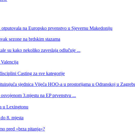
a otputovala na Europsko prvenstvo u Sjevernu Makedoniju
tavak sezone na brdskim stazama
e su kako nekoliko zaveslaja odlučuje ...
Valencija
isciplini Casting za sve kategorije
stituirajuća sjednica Vijeća HOO-a u prostorijama u Odranskoj u Zagreb
a osvojenom 3.mjestu na EP prvenstvu ...
ra u Lexingtonu
 do 8. mjesta
imo pred »brza pitanja«?