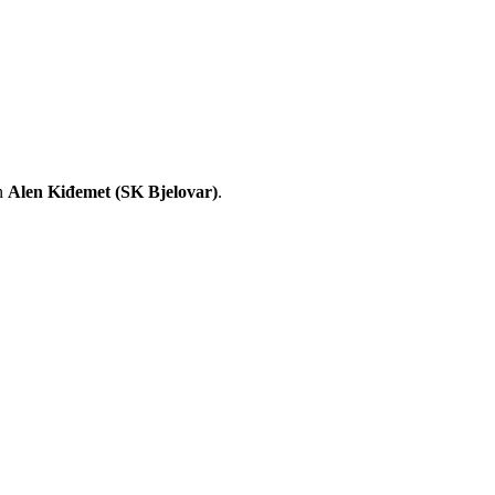
an
Alen Kiđemet (SK Bjelovar)
.