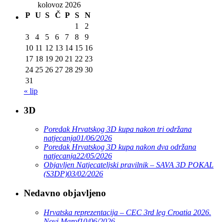
kolovoz 2026
P
U
S
Č
P
S
N
1
2
3
4
5
6
7
8
9
10
11
12
13
14
15
16
17
18
19
20
21
22
23
24
25
26
27
28
29
30
31
« lip
3D
Poredak Hrvatskog 3D kupa nakon tri održana
natjecanja
01/06/2026
Poredak Hrvatskog 3D kupa nakon dva održana
natjecanja
22/05/2026
Objavljen Natjecateljski pravilnik – SAVA 3D POKAL
(S3DP)
03/02/2026
Nedavno objavljeno
Hrvatska reprezentacija – CEC 3rd leg Croatia 2026.
Novi Marof
10/06/2026