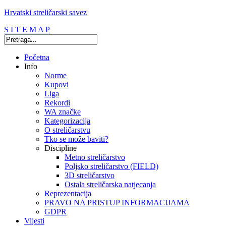
Hrvatski streličarski savez
S I T E M A P
Početna
Info
Norme
Kupovi
Liga
Rekordi
WA značke
Kategorizacija
O streličarstvu
Tko se može baviti?
Discipline
Metno streličarstvo
Poljsko streličarstvo (FIELD)
3D streličarstvo
Ostala streličarska natjecanja
Reprezentacija
PRAVO NA PRISTUP INFORMACIJAMA
GDPR
Vijesti