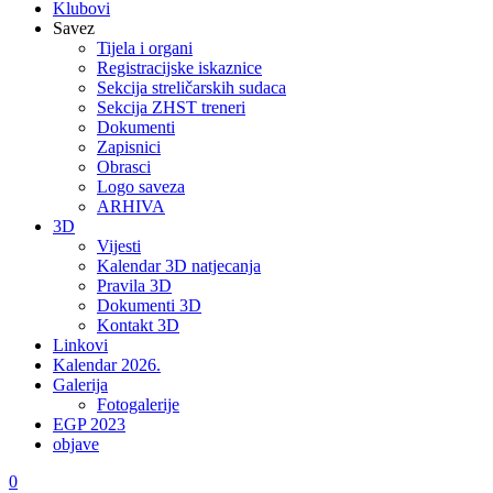
Klubovi
Savez
Tijela i organi
Registracijske iskaznice
Sekcija streličarskih sudaca
Sekcija ZHST treneri
Dokumenti
Zapisnici
Obrasci
Logo saveza
ARHIVA
3D
Vijesti
Kalendar 3D natjecanja
Pravila 3D
Dokumenti 3D
Kontakt 3D
Linkovi
Kalendar 2026.
Galerija
Fotogalerije
EGP 2023
objave
0