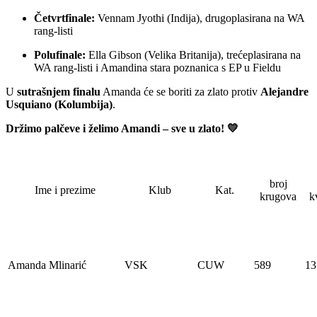
Četvrtfinale:
Vennam Jyothi (Indija), drugoplasirana na WA
rang-listi
Polufinale:
Ella Gibson (Velika Britanija), trećeplasirana na
WA rang-listi i Amandina stara poznanica s EP u Fieldu
U
sutrašnjem finalu
Amanda će se boriti za zlato protiv
Alejandre
Usquiano (Kolumbija)
.
Držimo palčeve i želimo Amandi – sve u zlato! 💛
broj
Ime i prezime
Klub
Kat.
krugova
k
Amanda Mlinarić
VSK
CUW
589
13