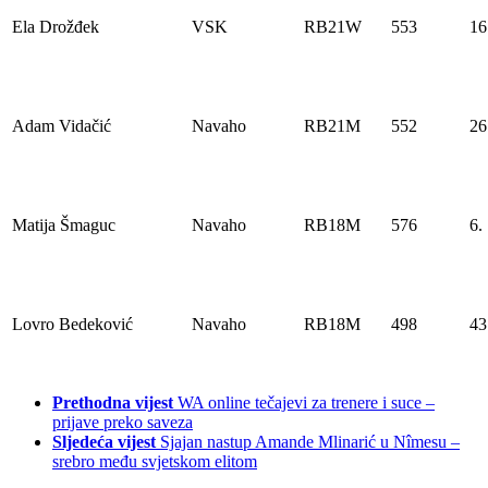
Ela Drožđek
VSK
RB21W
553
16
Adam Vidačić
Navaho
RB21M
552
26
Matija Šmaguc
Navaho
RB18M
576
6.
Lovro Bedeković
Navaho
RB18M
498
43
Prethodna vijest
WA online tečajevi za trenere i suce –
prijave preko saveza
Sljedeća vijest
Sjajan nastup Amande Mlinarić u Nîmesu –
srebro među svjetskom elitom