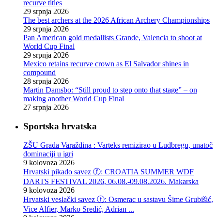
recurve titles
29 srpnja 2026
The best archers at the 2026 African Archery Championships
29 srpnja 2026
Pan American gold medallists Grande, Valencia to shoot at
World Cup Final
29 srpnja 2026
Mexico retains recurve crown as El Salvador shines in
compound
28 srpnja 2026
Martin Damsbo: “Still proud to step onto that stage” – on
making another World Cup Final
27 srpnja 2026
Sportska hrvatska
ZŠU Grada Varaždina : Varteks remizirao u Ludbregu, unatoč
dominaciji u igri
9 kolovoza 2026
Hrvatski pikado savez ⓕ: CROATIA SUMMER WDF
DARTS FESTIVAL 2026, 06.08.-09.08.2026. Makarska
9 kolovoza 2026
Hrvatski veslački savez ⓕ: Osmerac u sastavu Šime Grubišić,
Vice Alfier, Marko Sredić, Adrian ...