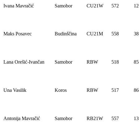
Ivana Mavračić
Samobor
CU21W
572
12
Maks Posavec
Budinščina
CU21M
558
38
Lana Orešić-Ivančan
Samobor
RBW
518
85
Una Vasilik
Koros
RBW
517
86
Antonija Mavračić
Samobor
RB21W
557
13