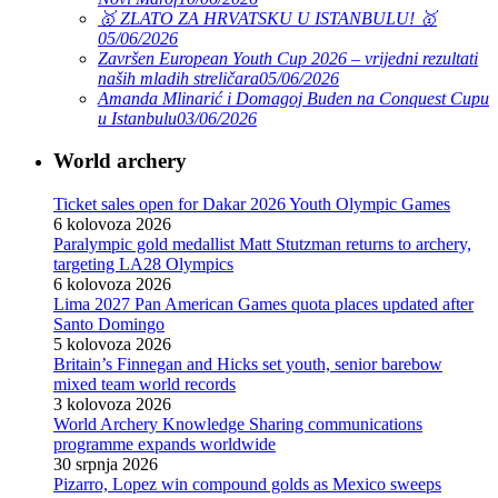
🥇 ZLATO ZA HRVATSKU U ISTANBULU! 🥇
05/06/2026
Završen European Youth Cup 2026 – vrijedni rezultati
naših mladih streličara
05/06/2026
Amanda Mlinarić i Domagoj Buden na Conquest Cupu
u Istanbulu
03/06/2026
World archery
Ticket sales open for Dakar 2026 Youth Olympic Games
6 kolovoza 2026
Paralympic gold medallist Matt Stutzman returns to archery,
targeting LA28 Olympics
6 kolovoza 2026
Lima 2027 Pan American Games quota places updated after
Santo Domingo
5 kolovoza 2026
Britain’s Finnegan and Hicks set youth, senior barebow
mixed team world records
3 kolovoza 2026
World Archery Knowledge Sharing communications
programme expands worldwide
30 srpnja 2026
Pizarro, Lopez win compound golds as Mexico sweeps