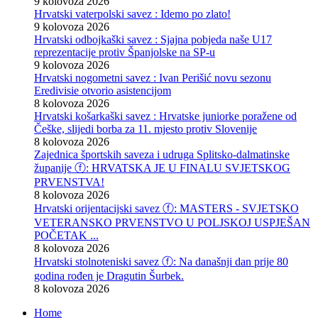
9 kolovoza 2026
Hrvatski vaterpolski savez : Idemo po zlato!
9 kolovoza 2026
Hrvatski odbojkaški savez : Sjajna pobjeda naše U17
reprezentacije protiv Španjolske na SP-u
9 kolovoza 2026
Hrvatski nogometni savez : Ivan Perišić novu sezonu
Eredivisie otvorio asistencijom
8 kolovoza 2026
Hrvatski košarkaški savez : Hrvatske juniorke poražene od
Češke, slijedi borba za 11. mjesto protiv Slovenije
8 kolovoza 2026
Zajednica športskih saveza i udruga Splitsko-dalmatinske
županije ⓕ: HRVATSKA JE U FINALU SVJETSKOG
PRVENSTVA!
8 kolovoza 2026
Hrvatski orijentacijski savez ⓕ: MASTERS - SVJETSKO
VETERANSKO PRVENSTVO U POLJSKOJ USPJEŠAN
POČETAK ...
8 kolovoza 2026
Hrvatski stolnoteniski savez ⓕ: Na današnji dan prije 80
godina rođen je Dragutin Šurbek.
8 kolovoza 2026
Home