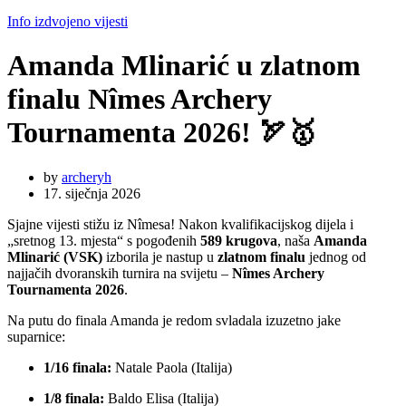
Info izdvojeno vijesti
Amanda Mlinarić u zlatnom
finalu Nîmes Archery
Tournamenta 2026! 🏹🥇
by
archeryh
17. siječnja 2026
Sjajne vijesti stižu iz Nîmesa! Nakon kvalifikacijskog dijela i
„sretnog 13. mjesta“ s pogođenih
589 krugova
, naša
Amanda
Mlinarić (VSK)
izborila je nastup u
zlatnom finalu
jednog od
najjačih dvoranskih turnira na svijetu –
Nîmes Archery
Tournamenta 2026
.
Na putu do finala Amanda je redom svladala izuzetno jake
suparnice:
1/16 finala:
Natale Paola (Italija)
1/8 finala:
Baldo Elisa (Italija)