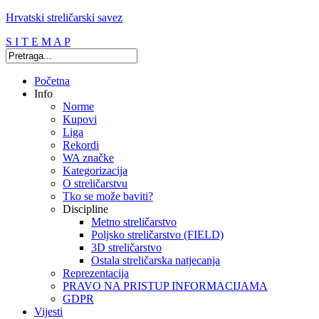
Hrvatski streličarski savez
S I T E M A P
Početna
Info
Norme
Kupovi
Liga
Rekordi
WA značke
Kategorizacija
O streličarstvu
Tko se može baviti?
Discipline
Metno streličarstvo
Poljsko streličarstvo (FIELD)
3D streličarstvo
Ostala streličarska natjecanja
Reprezentacija
PRAVO NA PRISTUP INFORMACIJAMA
GDPR
Vijesti