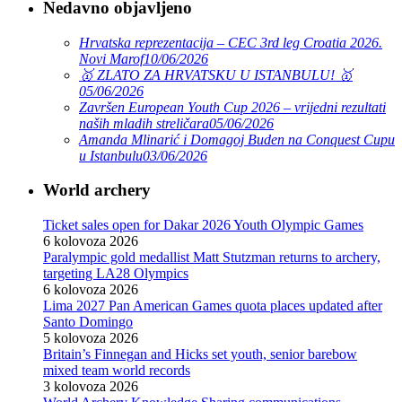
Nedavno objavljeno
Hrvatska reprezentacija – CEC 3rd leg Croatia 2026.
Novi Marof
10/06/2026
🥇 ZLATO ZA HRVATSKU U ISTANBULU! 🥇
05/06/2026
Završen European Youth Cup 2026 – vrijedni rezultati
naših mladih streličara
05/06/2026
Amanda Mlinarić i Domagoj Buden na Conquest Cupu
u Istanbulu
03/06/2026
World archery
Ticket sales open for Dakar 2026 Youth Olympic Games
6 kolovoza 2026
Paralympic gold medallist Matt Stutzman returns to archery,
targeting LA28 Olympics
6 kolovoza 2026
Lima 2027 Pan American Games quota places updated after
Santo Domingo
5 kolovoza 2026
Britain’s Finnegan and Hicks set youth, senior barebow
mixed team world records
3 kolovoza 2026