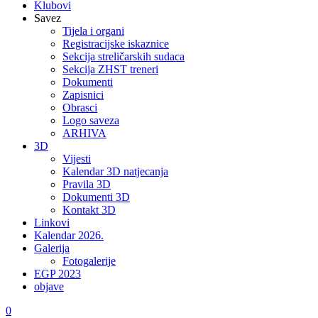
Klubovi
Savez
Tijela i organi
Registracijske iskaznice
Sekcija streličarskih sudaca
Sekcija ZHST treneri
Dokumenti
Zapisnici
Obrasci
Logo saveza
ARHIVA
3D
Vijesti
Kalendar 3D natjecanja
Pravila 3D
Dokumenti 3D
Kontakt 3D
Linkovi
Kalendar 2026.
Galerija
Fotogalerije
EGP 2023
objave
0