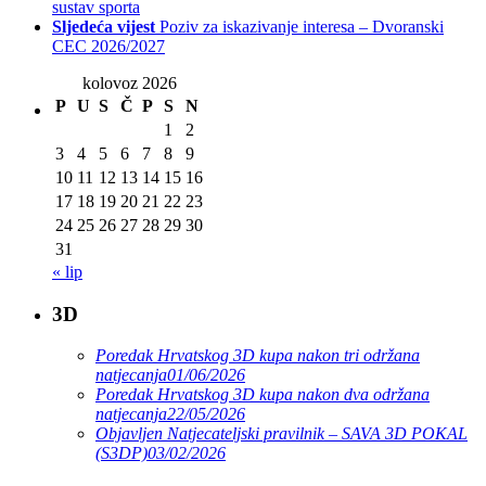
sustav sporta
Sljedeća vijest
Poziv za iskazivanje interesa – Dvoranski
CEC 2026/2027
kolovoz 2026
P
U
S
Č
P
S
N
1
2
3
4
5
6
7
8
9
10
11
12
13
14
15
16
17
18
19
20
21
22
23
24
25
26
27
28
29
30
31
« lip
3D
Poredak Hrvatskog 3D kupa nakon tri održana
natjecanja
01/06/2026
Poredak Hrvatskog 3D kupa nakon dva održana
natjecanja
22/05/2026
Objavljen Natjecateljski pravilnik – SAVA 3D POKAL
(S3DP)
03/02/2026