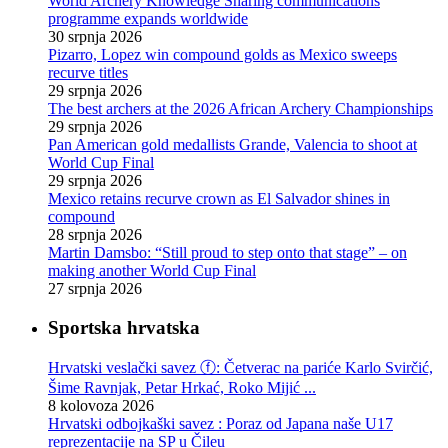
World Archery Knowledge Sharing communications
programme expands worldwide
30 srpnja 2026
Pizarro, Lopez win compound golds as Mexico sweeps
recurve titles
29 srpnja 2026
The best archers at the 2026 African Archery Championships
29 srpnja 2026
Pan American gold medallists Grande, Valencia to shoot at
World Cup Final
29 srpnja 2026
Mexico retains recurve crown as El Salvador shines in
compound
28 srpnja 2026
Martin Damsbo: “Still proud to step onto that stage” – on
making another World Cup Final
27 srpnja 2026
Sportska hrvatska
Hrvatski veslački savez ⓕ: Četverac na pariće Karlo Svirčić,
Šime Ravnjak, Petar Hrkać, Roko Mijić ...
8 kolovoza 2026
Hrvatski odbojkaški savez : Poraz od Japana naše U17
reprezentacije na SP u Čileu