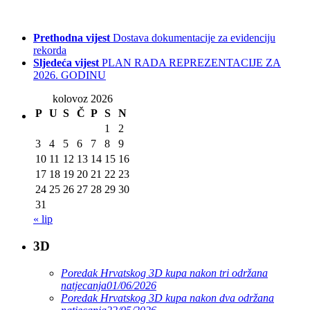
Prethodna vijest
Dostava dokumentacije za evidenciju
rekorda
Sljedeća vijest
PLAN RADA REPREZENTACIJE ZA
2026. GODINU
kolovoz 2026
P
U
S
Č
P
S
N
1
2
3
4
5
6
7
8
9
10
11
12
13
14
15
16
17
18
19
20
21
22
23
24
25
26
27
28
29
30
31
« lip
3D
Poredak Hrvatskog 3D kupa nakon tri održana
natjecanja
01/06/2026
Poredak Hrvatskog 3D kupa nakon dva održana