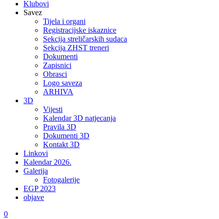
Klubovi
Savez
Tijela i organi
Registracijske iskaznice
Sekcija streličarskih sudaca
Sekcija ZHST treneri
Dokumenti
Zapisnici
Obrasci
Logo saveza
ARHIVA
3D
Vijesti
Kalendar 3D natjecanja
Pravila 3D
Dokumenti 3D
Kontakt 3D
Linkovi
Kalendar 2026.
Galerija
Fotogalerije
EGP 2023
objave
0