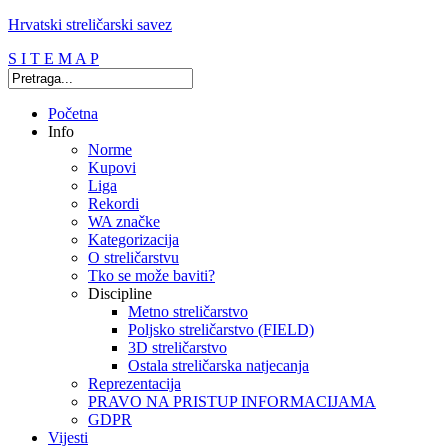
Hrvatski streličarski savez
S I T E M A P
Početna
Info
Norme
Kupovi
Liga
Rekordi
WA značke
Kategorizacija
O streličarstvu
Tko se može baviti?
Discipline
Metno streličarstvo
Poljsko streličarstvo (FIELD)
3D streličarstvo
Ostala streličarska natjecanja
Reprezentacija
PRAVO NA PRISTUP INFORMACIJAMA
GDPR
Vijesti