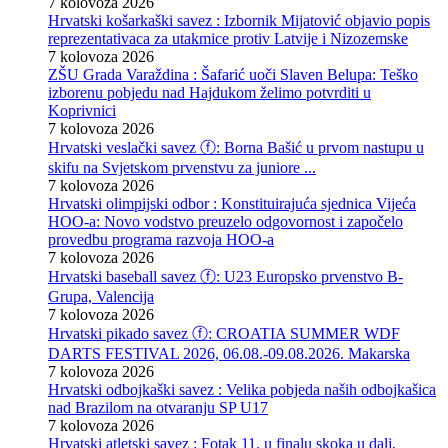
7 kolovoza 2026
Hrvatski košarkaški savez : Izbornik Mijatović objavio popis
reprezentativaca za utakmice protiv Latvije i Nizozemske
7 kolovoza 2026
ZŠU Grada Varaždina : Šafarić uoči Slaven Belupa: Teško
izborenu pobjedu nad Hajdukom želimo potvrditi u
Koprivnici
7 kolovoza 2026
Hrvatski veslački savez ⓕ: Borna Bašić u prvom nastupu u
skifu na Svjetskom prvenstvu za juniore ...
7 kolovoza 2026
Hrvatski olimpijski odbor : Konstituirajuća sjednica Vijeća
HOO-a: Novo vodstvo preuzelo odgovornost i započelo
provedbu programa razvoja HOO-a
7 kolovoza 2026
Hrvatski baseball savez ⓕ: U23 Europsko prvenstvo B-
Grupa, Valencija
7 kolovoza 2026
Hrvatski pikado savez ⓕ: CROATIA SUMMER WDF
DARTS FESTIVAL 2026, 06.08.-09.08.2026. Makarska
7 kolovoza 2026
Hrvatski odbojkaški savez : Velika pobjeda naših odbojkašica
nad Brazilom na otvaranju SP U17
7 kolovoza 2026
Hrvatski atletski savez : Fotak 11. u finalu skoka u dalj,