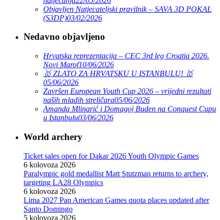
natjecanja
22/05/2026
Objavljen Natjecateljski pravilnik – SAVA 3D POKAL
(S3DP)
03/02/2026
Nedavno objavljeno
Hrvatska reprezentacija – CEC 3rd leg Croatia 2026.
Novi Marof
10/06/2026
🥇 ZLATO ZA HRVATSKU U ISTANBULU! 🥇
05/06/2026
Završen European Youth Cup 2026 – vrijedni rezultati
naših mladih streličara
05/06/2026
Amanda Mlinarić i Domagoj Buden na Conquest Cupu
u Istanbulu
03/06/2026
World archery
Ticket sales open for Dakar 2026 Youth Olympic Games
6 kolovoza 2026
Paralympic gold medallist Matt Stutzman returns to archery,
targeting LA28 Olympics
6 kolovoza 2026
Lima 2027 Pan American Games quota places updated after
Santo Domingo
5 kolovoza 2026