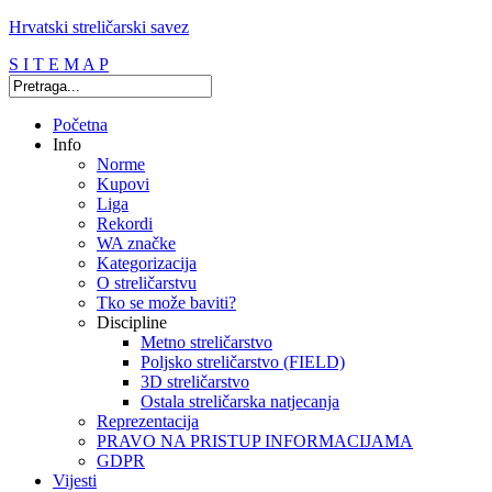
Hrvatski streličarski savez
S I T E M A P
Početna
Info
Norme
Kupovi
Liga
Rekordi
WA značke
Kategorizacija
O streličarstvu
Tko se može baviti?
Discipline
Metno streličarstvo
Poljsko streličarstvo (FIELD)
3D streličarstvo
Ostala streličarska natjecanja
Reprezentacija
PRAVO NA PRISTUP INFORMACIJAMA
GDPR
Vijesti