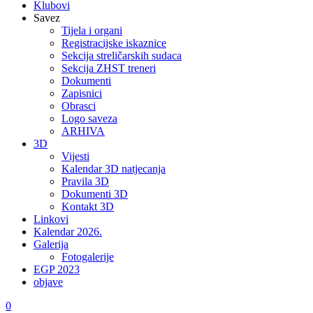
Klubovi
Savez
Tijela i organi
Registracijske iskaznice
Sekcija streličarskih sudaca
Sekcija ZHST treneri
Dokumenti
Zapisnici
Obrasci
Logo saveza
ARHIVA
3D
Vijesti
Kalendar 3D natjecanja
Pravila 3D
Dokumenti 3D
Kontakt 3D
Linkovi
Kalendar 2026.
Galerija
Fotogalerije
EGP 2023
objave
0