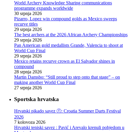
World Archery Knowledge Sharing communications
programme expands worldwide
30 srpnja 2026
Pizarro, Lopez win compound golds as Mexico sweeps
recurve titles
29 srpnja 2026
The best archers at the 2026 African Archery Championships
29 srpnja 2026
Pan American gold medallists Grande, Valencia to shoot at
World Cup Final
29 srpnja 2026
Mexico retains recurve crown as El Salvador shines in
compound
28 srpnja 2026
Martin Damsbo: “Still proud to step onto that stage” – on
making another World Cup Final
27 srpnja 2026
Sportska hrvatska
Hrvatski pikado savez ⓕ: Croatia Summer Darts Festival
2026
7 kolovoza 2026
Hrvatski teniski savez : Pavić i Arevalo krenuli pobjedom u