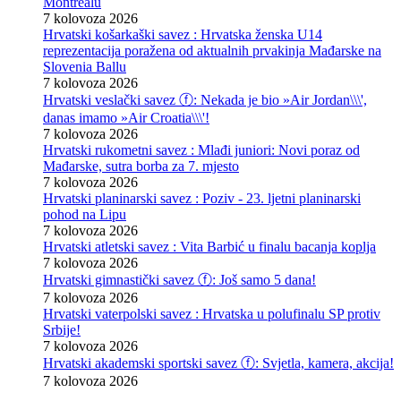
Montrealu
7 kolovoza 2026
Hrvatski košarkaški savez : Hrvatska ženska U14
reprezentacija poražena od aktualnih prvakinja Mađarske na
Slovenia Ballu
7 kolovoza 2026
Hrvatski veslački savez ⓕ: Nekada je bio »Air Jordan\\\',
danas imamo »Air Croatia\\\'!
7 kolovoza 2026
Hrvatski rukometni savez : Mlađi juniori: Novi poraz od
Mađarske, sutra borba za 7. mjesto
7 kolovoza 2026
Hrvatski planinarski savez : Poziv - 23. ljetni planinarski
pohod na Lipu
7 kolovoza 2026
Hrvatski atletski savez : Vita Barbić u finalu bacanja koplja
7 kolovoza 2026
Hrvatski gimnastički savez ⓕ: Još samo 5 dana!
7 kolovoza 2026
Hrvatski vaterpolski savez : Hrvatska u polufinalu SP protiv
Srbije!
7 kolovoza 2026
Hrvatski akademski sportski savez ⓕ: Svjetla, kamera, akcija!
7 kolovoza 2026