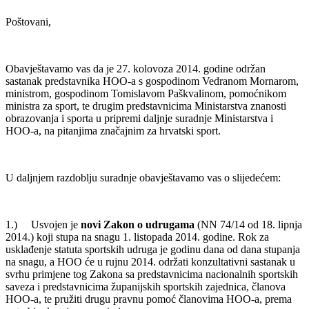
Poštovani,
Obavještavamo vas da je 27. kolovoza 2014. godine održan
sastanak predstavnika HOO-a s gospodinom Vedranom Mornarom,
ministrom, gospodinom Tomislavom Paškvalinom, pomoćnikom
ministra za sport, te drugim predstavnicima Ministarstva znanosti
obrazovanja i sporta u pripremi daljnje suradnje Ministarstva i
HOO-a, na pitanjima značajnim za hrvatski sport.
U daljnjem razdoblju suradnje obavještavamo vas o slijedećem:
1.) Usvojen je
novi Zakon o udrugama
(NN 74/14 od 18. lipnja
2014.) koji stupa na snagu 1. listopada 2014. godine. Rok za
usklađenje statuta sportskih udruga je godinu dana od dana stupanja
na snagu, a HOO će u rujnu 2014. održati konzultativni sastanak u
svrhu primjene tog Zakona sa predstavnicima nacionalnih sportskih
saveza i predstavnicima županijskih sportskih zajednica, članova
HOO-a, te pružiti drugu pravnu pomoć članovima HOO-a, prema