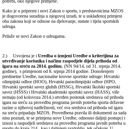
potrebi, oko njegove primjene.
Kako je u pripremi i novi Zakon o sportu, s predstavnicima MZOS
je dogovorena suradnja u njegovoj izradi, te u usklađenoj primjeni
oba zakona koji se odnose na djelovanje, statute i tijela sportskih
udruga.
Prilaže se novi Zakon o udrugama.
2.) Usvojena je i
Uredba o izmjeni Uredbe o kriterijima za
utvrđivanje korisnika i načinu raspodjele dijela prihoda od
igara na sreću za 2014. godinu
, (NN 94/14, od 31. srpnja 2014.
godine), s primjenom od 8. srpnja 2014 godine. Donošenjem
predmetne Uredbe, nacionalne krovne sportske udruge: Hrvatski
olimpijski odbor (HOO), Hrvatski paraolimpijski odbor (HPO,
Hrvatski sportski savez gluhih (HSSG), Hrvatski školski sportski
savez (HŠSS) i Hrvatski akademski sportski savez (HASS), više
nemaju (od kolovoza 2014.) utvrđen postotak sredstava od prihoda
igara na sreću za provedbu programa javnih potreba sporta državne
razine u njihovoj nadležnosti, već sva sredstva od prihoda od igara
na sreću pripadaju MZOS. Provedbena pravila ili dokumenti za sada
nisu poznati, te se primjena nove Uredbe, odnosno daljnji postupci i
iznosi u raspodjeli sredstava za provedbu programa javnih potreba u
sportu do kraja 214., kao i daljnjem razdoblju, tek očekuje. U