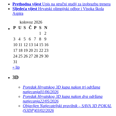
Prethodna vijest
Upis na stručni studij za izobrazbu trenera
Sljedeća vijest
Hrvatski olimpijski odbor i Visoka škola
Aspira
kolovoz 2026
P
U
S
Č
P
S
N
1
2
3
4
5
6
7
8
9
10
11
12
13
14
15
16
17
18
19
20
21
22
23
24
25
26
27
28
29
30
31
« lip
3D
Poredak Hrvatskog 3D kupa nakon tri održana
natjecanja
01/06/2026
Poredak Hrvatskog 3D kupa nakon dva održana
natjecanja
22/05/2026
Objavljen Natjecateljski pravilnik – SAVA 3D POKAL
(S3DP)
03/02/2026