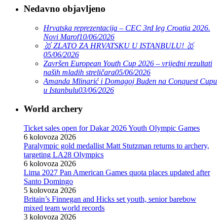
Nedavno objavljeno
Hrvatska reprezentacija – CEC 3rd leg Croatia 2026.
Novi Marof
10/06/2026
🥇 ZLATO ZA HRVATSKU U ISTANBULU! 🥇
05/06/2026
Završen European Youth Cup 2026 – vrijedni rezultati
naših mladih streličara
05/06/2026
Amanda Mlinarić i Domagoj Buden na Conquest Cupu
u Istanbulu
03/06/2026
World archery
Ticket sales open for Dakar 2026 Youth Olympic Games
6 kolovoza 2026
Paralympic gold medallist Matt Stutzman returns to archery,
targeting LA28 Olympics
6 kolovoza 2026
Lima 2027 Pan American Games quota places updated after
Santo Domingo
5 kolovoza 2026
Britain’s Finnegan and Hicks set youth, senior barebow
mixed team world records
3 kolovoza 2026