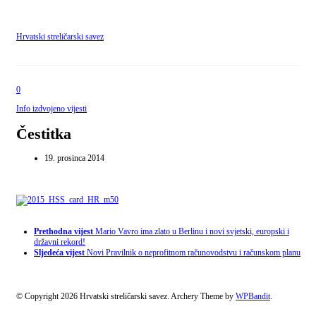
Hrvatski streličarski savez
0
Info izdvojeno vijesti
Čestitka
19. prosinca 2014
Prethodna vijest
Mario Vavro ima zlato u Berlinu i novi svjetski, europski i
državni rekord!
Sljedeća vijest
Novi Pravilnik o neprofitnom računovodstvu i računskom planu
© Copyright 2026 Hrvatski streličarski savez.
Archery Theme by
WPBandit
.