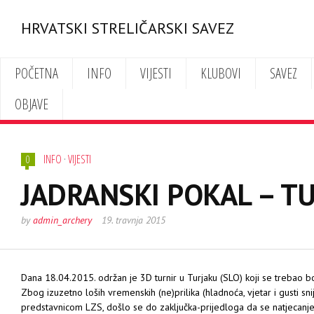
HRVATSKI STRELIČARSKI SAVEZ
POČETNA
INFO
VIJESTI
KLUBOVI
SAVEZ
OBJAVE
INFO
·
VIJESTI
0
JADRANSKI POKAL – T
by
admin_archery
19. travnja 2015
Dana 18.04.2015. održan je 3D turnir u Turjaku (SLO) koji se
trebao bo
Zbog izuzetno loših vremenskih (ne)prilika (hladnoća, vjetar i
gusti sn
predstavnicom LZS, došlo se do zaključka-prijedloga da
se natjecanj