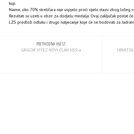
kup.
Naime, oko 70% streličara nije uspjelo proći cijelu stazu zbog
lošeg 
Rezultati su uzeti u obzir za dodjelu medalja. Ovaj zaključak postat ć
LZS predloži
odluku i drugo natjecanje koje će se bodovati
za Jadrans
PRETHODNA VIJEST
GRIGOR VITEZ NOVI ČLAN HSS-a
HRVATSKI