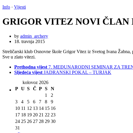
Info
·
Vijesti
GRIGOR VITEZ NOVI ČLAN 
by
admin_archery
18. travnja 2015
Streličarski klub Osnovne škole Grigor Vitez iz Svetog Ivana Žabna, 
Sve u zlato vitezi.
Prethodna vijest
7. MEĐUNARODNI SEMINAR ZA TRE
Sljedeća vijest
JADRANSKI POKAL – TURJAK
kolovoz 2026
P
U
S
Č
P
S
N
1
2
3
4
5
6
7
8
9
10
11
12
13
14
15
16
17
18
19
20
21
22
23
24
25
26
27
28
29
30
31