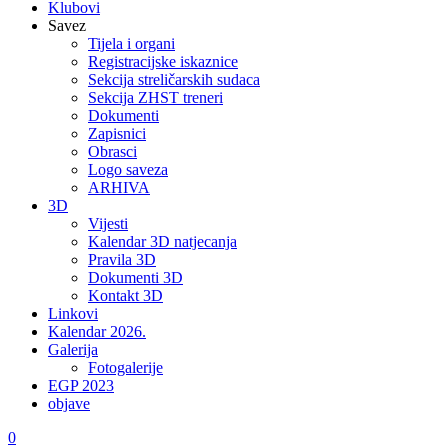
Klubovi
Savez
Tijela i organi
Registracijske iskaznice
Sekcija streličarskih sudaca
Sekcija ZHST treneri
Dokumenti
Zapisnici
Obrasci
Logo saveza
ARHIVA
3D
Vijesti
Kalendar 3D natjecanja
Pravila 3D
Dokumenti 3D
Kontakt 3D
Linkovi
Kalendar 2026.
Galerija
Fotogalerije
EGP 2023
objave
0