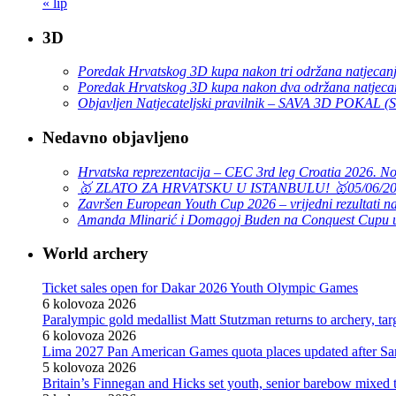
« lip
3D
Poredak Hrvatskog 3D kupa nakon tri održana natjecan
Poredak Hrvatskog 3D kupa nakon dva održana natjeca
Objavljen Natjecateljski pravilnik – SAVA 3D POKAL 
Nedavno objavljeno
Hrvatska reprezentacija – CEC 3rd leg Croatia 2026. N
🥇 ZLATO ZA HRVATSKU U ISTANBULU! 🥇
05/06/2
Završen European Youth Cup 2026 – vrijedni rezultati na
Amanda Mlinarić i Domagoj Buden na Conquest Cupu u
World archery
Ticket sales open for Dakar 2026 Youth Olympic Games
6 kolovoza 2026
Paralympic gold medallist Matt Stutzman returns to archery, t
6 kolovoza 2026
Lima 2027 Pan American Games quota places updated after S
5 kolovoza 2026
Britain’s Finnegan and Hicks set youth, senior barebow mixed 