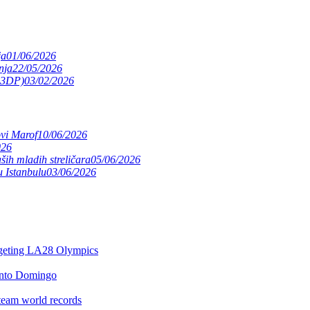
ja
01/06/2026
nja
22/05/2026
(S3DP)
03/02/2026
ovi Marof
10/06/2026
026
ših mladih streličara
05/06/2026
 Istanbulu
03/06/2026
argeting LA28 Olympics
anto Domingo
team world records