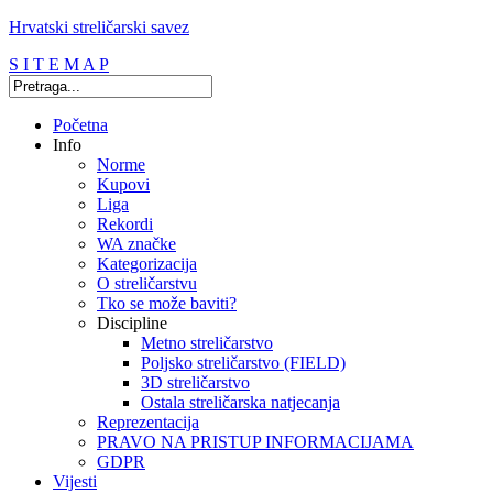
Hrvatski streličarski savez
S I T E M A P
Početna
Info
Norme
Kupovi
Liga
Rekordi
WA značke
Kategorizacija
O streličarstvu
Tko se može baviti?
Discipline
Metno streličarstvo
Poljsko streličarstvo (FIELD)
3D streličarstvo
Ostala streličarska natjecanja
Reprezentacija
PRAVO NA PRISTUP INFORMACIJAMA
GDPR
Vijesti