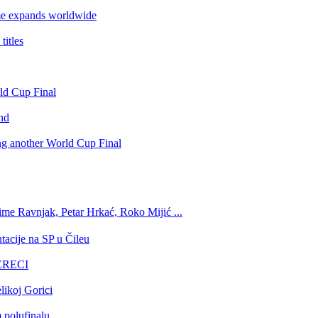
e expands worldwide
itles
rld Cup Final
nd
ing another World Cup Final
ime Ravnjak, Petar Hrkać, Roko Mijić ...
tacije na SP u Čileu
GERECI
likoj Gorici
 polufinalu