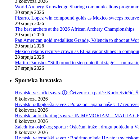
3 kolovoza 2026
World Archery Knowledge Sharing communications programm
30 srpnja 2026
Pizarro, Lopez win compound golds as Mexico sweeps recurve t
29 srpnja 2026
The best archers at the 2026 African Archery Championships
29 srpnja 2026
Pan American gold medallists Grande, Valencia to shoot at Wo
29 srpnja 2026
Mexico retains recurve crown as El Salvador shines in compou
28 srpnja 2026
Martin Damsbo: “Still proud to step onto that stage” – on mak
27 srpnja 2026
Sportska hrvatska
Hrvatski veslački savez ⓕ: Četverac na pariće Karlo Svirčić, Š
8 kolovoza 2026
Hrvatski odbojkaški savez : Poraz od Japana naše U17 reprezen
8 kolovoza 2026
Hrvatski auto i karting savez : IN MEMORIAM – MATIJA 
8 kolovoza 2026
Zajednica osječkog sporta : Osječani traže i drugu pobjedu u Ve
8 kolovoza 2026
Hrvatski vaterpolski savez : Bodrimo mlade Hrvate u svjetskom