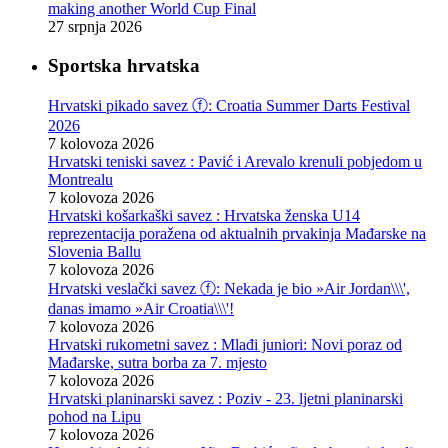
making another World Cup Final
27 srpnja 2026
Sportska hrvatska
Hrvatski pikado savez ⓕ: Croatia Summer Darts Festival
2026
7 kolovoza 2026
Hrvatski teniski savez : Pavić i Arevalo krenuli pobjedom u
Montrealu
7 kolovoza 2026
Hrvatski košarkaški savez : Hrvatska ženska U14
reprezentacija poražena od aktualnih prvakinja Mađarske na
Slovenia Ballu
7 kolovoza 2026
Hrvatski veslački savez ⓕ: Nekada je bio »Air Jordan\\\',
danas imamo »Air Croatia\\\'!
7 kolovoza 2026
Hrvatski rukometni savez : Mlađi juniori: Novi poraz od
Mađarske, sutra borba za 7. mjesto
7 kolovoza 2026
Hrvatski planinarski savez : Poziv - 23. ljetni planinarski
pohod na Lipu
7 kolovoza 2026