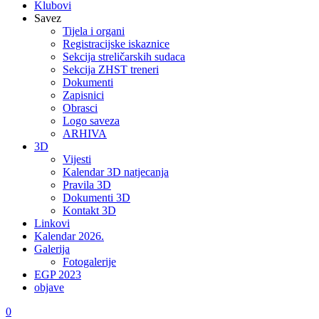
Klubovi
Savez
Tijela i organi
Registracijske iskaznice
Sekcija streličarskih sudaca
Sekcija ZHST treneri
Dokumenti
Zapisnici
Obrasci
Logo saveza
ARHIVA
3D
Vijesti
Kalendar 3D natjecanja
Pravila 3D
Dokumenti 3D
Kontakt 3D
Linkovi
Kalendar 2026.
Galerija
Fotogalerije
EGP 2023
objave
0