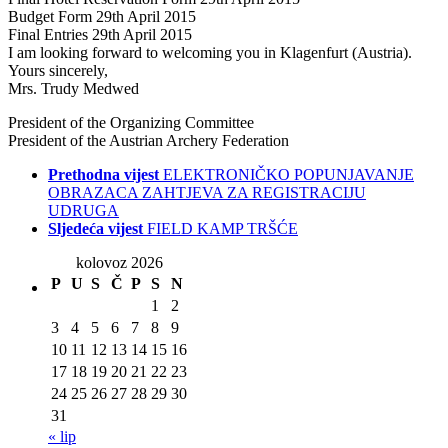
Budget Form 29th April 2015
Final Entries 29th April 2015
I am looking forward to welcoming you in Klagenfurt (Austria).
Yours sincerely,
Mrs. Trudy Medwed
President of the Organizing Committee
President of the Austrian Archery Federation
Prethodna vijest
ELEKTRONIČKO POPUNJAVANJE
OBRAZACA ZAHTJEVA ZA REGISTRACIJU
UDRUGA
Sljedeća vijest
FIELD KAMP TRŠĆE
kolovoz 2026
P
U
S
Č
P
S
N
1
2
3
4
5
6
7
8
9
10
11
12
13
14
15
16
17
18
19
20
21
22
23
24
25
26
27
28
29
30
31
« lip