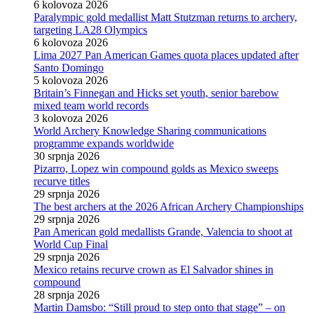
6 kolovoza 2026
Paralympic gold medallist Matt Stutzman returns to archery,
targeting LA28 Olympics
6 kolovoza 2026
Lima 2027 Pan American Games quota places updated after
Santo Domingo
5 kolovoza 2026
Britain’s Finnegan and Hicks set youth, senior barebow
mixed team world records
3 kolovoza 2026
World Archery Knowledge Sharing communications
programme expands worldwide
30 srpnja 2026
Pizarro, Lopez win compound golds as Mexico sweeps
recurve titles
29 srpnja 2026
The best archers at the 2026 African Archery Championships
29 srpnja 2026
Pan American gold medallists Grande, Valencia to shoot at
World Cup Final
29 srpnja 2026
Mexico retains recurve crown as El Salvador shines in
compound
28 srpnja 2026
Martin Damsbo: “Still proud to step onto that stage” – on