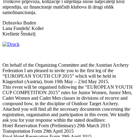
Troškove prijevoza, kotizacije i smještaja snose natjecatelji kroz
stipendiju, uz financiranje matičnih klubova ili drugi oblik
samofinanciranja.
Dubravko Buden
Lana Fundelić Koller
Krešimir Štrukelj
On behalf of the Organizing Committee and the Austrian Archery
Federation I am pleased to invite you to the first leg of the
“EUROPEAN YOUTH CUP 2015” which will be held in
Klagenfurt (Austria), from 19th May – 23rd May 2015.
This event will be organised following the “EUROPEAN YOUTH
CUP COMPETITION 2015” rules for Junior Women, Junior Men,
Cadet Women and Cadet Men classes in divisions of recurve and
compound bow, in the discipline of Outdoor Target Archery.
Attached you will find all the necessary documents concerning the
registration, organisation and participation in this event. We kindly
ask you for your response within the stated deadlines:
Hotel Reservation Form (Preliminary) 29th March 2015
Transportation Form 29th April 2015
Final Hotel Reservation Form 29th April 2015