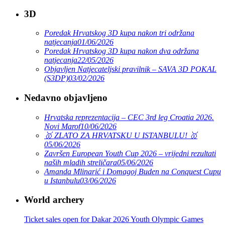
3D
Poredak Hrvatskog 3D kupa nakon tri održana
natjecanja
01/06/2026
Poredak Hrvatskog 3D kupa nakon dva održana
natjecanja
22/05/2026
Objavljen Natjecateljski pravilnik – SAVA 3D POKAL
(S3DP)
03/02/2026
Nedavno objavljeno
Hrvatska reprezentacija – CEC 3rd leg Croatia 2026.
Novi Marof
10/06/2026
🥇 ZLATO ZA HRVATSKU U ISTANBULU! 🥇
05/06/2026
Završen European Youth Cup 2026 – vrijedni rezultati
naših mladih streličara
05/06/2026
Amanda Mlinarić i Domagoj Buden na Conquest Cupu
u Istanbulu
03/06/2026
World archery
Ticket sales open for Dakar 2026 Youth Olympic Games