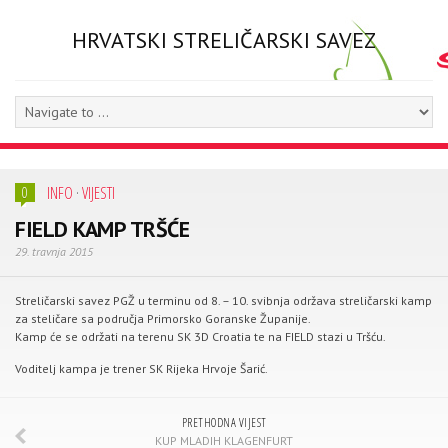
HRVATSKI STRELIČARSKI SAVEZ
INFO
·
VIJESTI
0
FIELD KAMP TRŠĆE
29. travnja 2015
Streličarski savez PGŽ u terminu od 8. – 10. svibnja održava streličarski kamp
za steličare sa područja Primorsko Goranske Županije.
Kamp će se održati na terenu SK 3D Croatia te na FIELD stazi u Tršću.
Voditelj kampa je trener SK Rijeka Hrvoje Šarić.
PRETHODNA VIJEST
KUP MLADIH KLAGENFURT