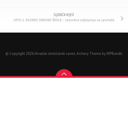
SLJEDEĆA VIJEST
UPISI 1. RAZRED SREDNJE ŠKOLE – razredna odjeljenja za sportaše
© Copyright 2026 Hrvatski streličarski savez.
Archery Theme by
WPBandit
.