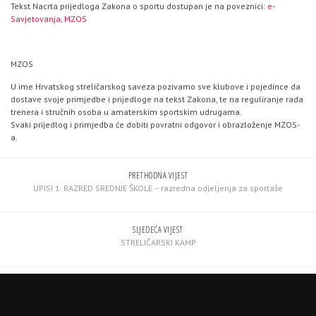
Tekst Nacrta prijedloga Zakona o sportu dostupan je na poveznici:
e-
Savjetovanja, MZOS
MZOS
U ime Hrvatskog streličarskog saveza pozivamo sve klubove i pojedince da
dostave svoje primjedbe i prijedloge na tekst Zakona, te na reguliranje rada
trenera i stručnih osoba u amaterskim sportskim udrugama.
Svaki prijedlog i primjedba će dobiti povratni odgovor i obrazloženje MZOS-
a.
PRETHODNA VIJEST
UPISI 1. RAZRED SREDNJE ŠKOLE – razredna odjeljenja za sportaše
SLJEDEĆA VIJEST
STRELIČARSKI KAMP