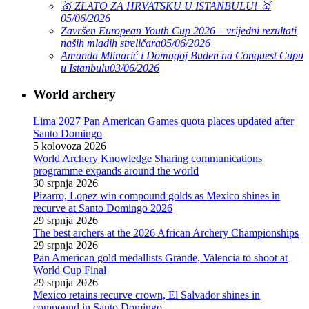
🥇 ZLATO ZA HRVATSKU U ISTANBULU! 🥇
05/06/2026
Završen European Youth Cup 2026 – vrijedni rezultati
naših mladih streličara
05/06/2026
Amanda Mlinarić i Domagoj Buden na Conquest Cupu
u Istanbulu
03/06/2026
World archery
Lima 2027 Pan American Games quota places updated after
Santo Domingo
5 kolovoza 2026
World Archery Knowledge Sharing communications
programme expands around the world
30 srpnja 2026
Pizarro, Lopez win compound golds as Mexico shines in
recurve at Santo Domingo 2026
29 srpnja 2026
The best archers at the 2026 African Archery Championships
29 srpnja 2026
Pan American gold medallists Grande, Valencia to shoot at
World Cup Final
29 srpnja 2026
Mexico retains recurve crown, El Salvador shines in
compound in Santo Domingo