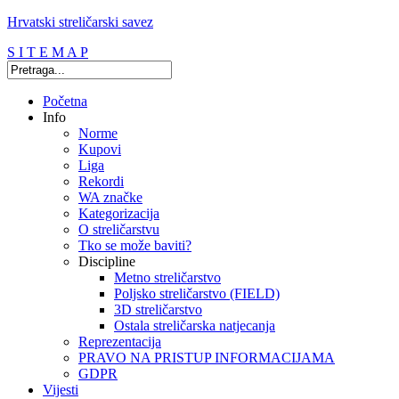
Hrvatski streličarski savez
S I T E M A P
Početna
Info
Norme
Kupovi
Liga
Rekordi
WA značke
Kategorizacija
O streličarstvu
Tko se može baviti?
Discipline
Metno streličarstvo
Poljsko streličarstvo (FIELD)
3D streličarstvo
Ostala streličarska natjecanja
Reprezentacija
PRAVO NA PRISTUP INFORMACIJAMA
GDPR
Vijesti