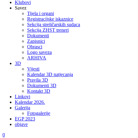
Klubovi
Savez
Tijela i organi
Registracijske iskaznice
Sekcija streličarskih sudaca
Sekcija ZHST treneri
Dokumenti
Zapisnici
Obrasci
Logo saveza
ARHIVA
3D
Vijesti
Kalendar 3D natjecanja
Pravila 3D
Dokumenti 3D
Kontakt 3D
Linkovi
Kalendar 2026.
Galerija
Fotogalerije
EGP 2023
objave
0