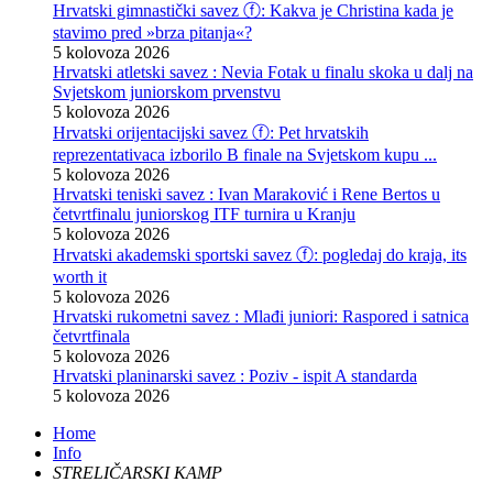
Hrvatski gimnastički savez ⓕ: Kakva je Christina kada je
stavimo pred »brza pitanja«?
5 kolovoza 2026
Hrvatski atletski savez : Nevia Fotak u finalu skoka u dalj na
Svjetskom juniorskom prvenstvu
5 kolovoza 2026
Hrvatski orijentacijski savez ⓕ: Pet hrvatskih
reprezentativaca izborilo B finale na Svjetskom kupu ...
5 kolovoza 2026
Hrvatski teniski savez : Ivan Maraković i Rene Bertos u
četvrtfinalu juniorskog ITF turnira u Kranju
5 kolovoza 2026
Hrvatski akademski sportski savez ⓕ: pogledaj do kraja, its
worth it
5 kolovoza 2026
Hrvatski rukometni savez : Mlađi juniori: Raspored i satnica
četvrtfinala
5 kolovoza 2026
Hrvatski planinarski savez : Poziv - ispit A standarda
5 kolovoza 2026
Home
Info
STRELIČARSKI KAMP