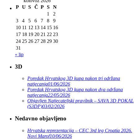
kolovoz 2026
P
U
S
Č
P
S
N
1
2
3
4
5
6
7
8
9
10
11
12
13
14
15
16
17
18
19
20
21
22
23
24
25
26
27
28
29
30
31
« lip
3D
Poredak Hrvatskog 3D kupa nakon tri održana
natjecanja
01/06/2026
Poredak Hrvatskog 3D kupa nakon dva održana
natjecanja
22/05/2026
Objavljen Natjecateljski pravilnik – SAVA 3D POKAL
(S3DP)
03/02/2026
Nedavno objavljeno
Hrvatska reprezentacija – CEC 3rd leg Croatia 2026.
Novi Marof
10/06/2026