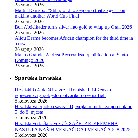
28 srpnja 2026
Martin Damsbo: “Still proud to step onto that stage” – on
making another World Cup Final
27 srpnja 2026
Ben Abdelkader turns silver into gold to wrap up Oran 2026
26 srpnja 2026
Aliou Drame becomes African champion for the third time in
a row
26 srpnja 2026
Matias Grande, Andrea Becerra lead qualification at Santo
Domingo 2026
25 srpnja 2026
Sportska hrvatska
Hrvatski košarkaški savez : Hrvatska U14 ženska
reprezentacija pobjedom otvorila Slovenia Ball
5 kolovoza 2026
Hrvatski vaterpolski savez : Djevojke u borbu za poredak od
5. do 8. mjesta
5 kolovoza 2026
Hrvatski veslački savez ⓕ: SAŽETAK VREMENA
NASTUPA NAŠIH VESLAČICA I VESLAČA 6. 8 2026.
5 kolovoza 2026