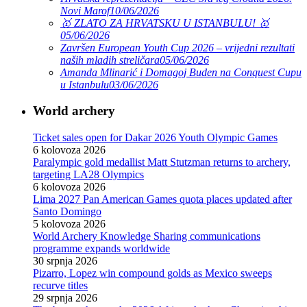
Novi Marof
10/06/2026
🥇 ZLATO ZA HRVATSKU U ISTANBULU! 🥇
05/06/2026
Završen European Youth Cup 2026 – vrijedni rezultati
naših mladih streličara
05/06/2026
Amanda Mlinarić i Domagoj Buden na Conquest Cupu
u Istanbulu
03/06/2026
World archery
Ticket sales open for Dakar 2026 Youth Olympic Games
6 kolovoza 2026
Paralympic gold medallist Matt Stutzman returns to archery,
targeting LA28 Olympics
6 kolovoza 2026
Lima 2027 Pan American Games quota places updated after
Santo Domingo
5 kolovoza 2026
World Archery Knowledge Sharing communications
programme expands worldwide
30 srpnja 2026
Pizarro, Lopez win compound golds as Mexico sweeps
recurve titles
29 srpnja 2026