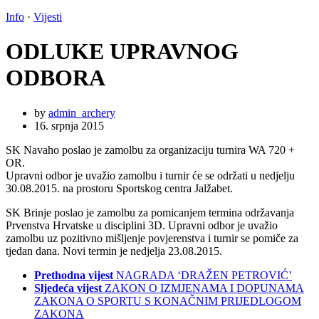
Info
·
Vijesti
ODLUKE UPRAVNOG
ODBORA
by
admin_archery
16. srpnja 2015
SK Navaho poslao je zamolbu za organizaciju turnira WA 720 +
OR.
Upravni odbor je uvažio zamolbu i turnir će se održati u nedjelju
30.08.2015. na prostoru Sportskog centra Jalžabet.
SK Brinje poslao je zamolbu za pomicanjem termina održavanja
Prvenstva Hrvatske u disciplini 3D. Upravni odbor je uvažio
zamolbu uz pozitivno mišljenje povjerenstva i turnir se pomiče za
tjedan dana. Novi termin je nedjelja 23.08.2015.
Prethodna vijest
NAGRADA ‘DRAŽEN PETROVIĆ’
Sljedeća vijest
ZAKON O IZMJENAMA I DOPUNAMA
ZAKONA O SPORTU S KONAČNIM PRIJEDLOGOM
ZAKONA