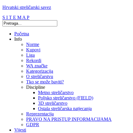
Hrvatski streličarski savez
S I T E M A P
Početna
Info
Norme
Kupovi
Liga
Rekordi
WA značke
Kategorizacija
O streličarstvu
Tko se može baviti?
Discipline
Metno streličarstvo
Poljsko streličarstvo (FIELD)
3D streličarstvo
Ostala streličarska natjecanja
Reprezentacija
PRAVO NA PRISTUP INFORMACIJAMA
GDPR
Vijesti