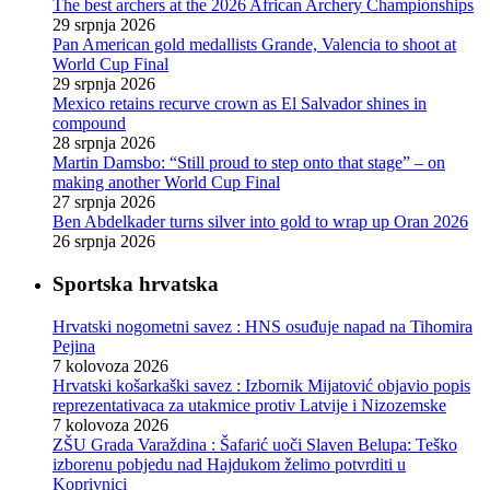
The best archers at the 2026 African Archery Championships
29 srpnja 2026
Pan American gold medallists Grande, Valencia to shoot at
World Cup Final
29 srpnja 2026
Mexico retains recurve crown as El Salvador shines in
compound
28 srpnja 2026
Martin Damsbo: “Still proud to step onto that stage” – on
making another World Cup Final
27 srpnja 2026
Ben Abdelkader turns silver into gold to wrap up Oran 2026
26 srpnja 2026
Sportska hrvatska
Hrvatski nogometni savez : HNS osuđuje napad na Tihomira
Pejina
7 kolovoza 2026
Hrvatski košarkaški savez : Izbornik Mijatović objavio popis
reprezentativaca za utakmice protiv Latvije i Nizozemske
7 kolovoza 2026
ZŠU Grada Varaždina : Šafarić uoči Slaven Belupa: Teško
izborenu pobjedu nad Hajdukom želimo potvrditi u
Koprivnici