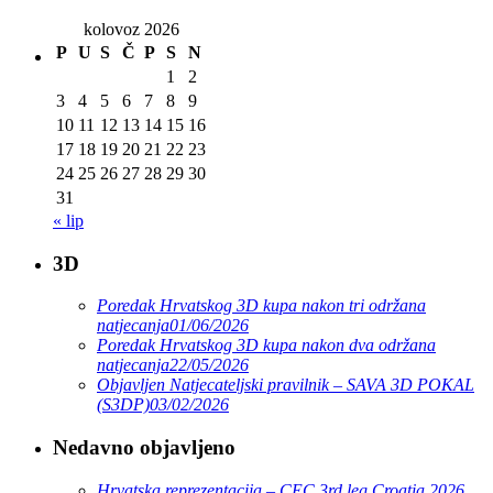
kolovoz 2026
P
U
S
Č
P
S
N
1
2
3
4
5
6
7
8
9
10
11
12
13
14
15
16
17
18
19
20
21
22
23
24
25
26
27
28
29
30
31
« lip
3D
Poredak Hrvatskog 3D kupa nakon tri održana
natjecanja
01/06/2026
Poredak Hrvatskog 3D kupa nakon dva održana
natjecanja
22/05/2026
Objavljen Natjecateljski pravilnik – SAVA 3D POKAL
(S3DP)
03/02/2026
Nedavno objavljeno
Hrvatska reprezentacija – CEC 3rd leg Croatia 2026.