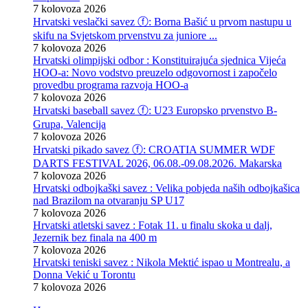
7 kolovoza 2026
Hrvatski veslački savez ⓕ: Borna Bašić u prvom nastupu u
skifu na Svjetskom prvenstvu za juniore ...
7 kolovoza 2026
Hrvatski olimpijski odbor : Konstituirajuća sjednica Vijeća
HOO-a: Novo vodstvo preuzelo odgovornost i započelo
provedbu programa razvoja HOO-a
7 kolovoza 2026
Hrvatski baseball savez ⓕ: U23 Europsko prvenstvo B-
Grupa, Valencija
7 kolovoza 2026
Hrvatski pikado savez ⓕ: CROATIA SUMMER WDF
DARTS FESTIVAL 2026, 06.08.-09.08.2026. Makarska
7 kolovoza 2026
Hrvatski odbojkaški savez : Velika pobjeda naših odbojkašica
nad Brazilom na otvaranju SP U17
7 kolovoza 2026
Hrvatski atletski savez : Fotak 11. u finalu skoka u dalj,
Jezernik bez finala na 400 m
7 kolovoza 2026
Hrvatski teniski savez : Nikola Mektić ispao u Montrealu, a
Donna Vekić u Torontu
7 kolovoza 2026