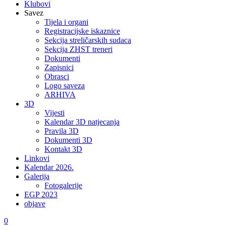
Klubovi
Savez
Tijela i organi
Registracijske iskaznice
Sekcija streličarskih sudaca
Sekcija ZHST treneri
Dokumenti
Zapisnici
Obrasci
Logo saveza
ARHIVA
3D
Vijesti
Kalendar 3D natjecanja
Pravila 3D
Dokumenti 3D
Kontakt 3D
Linkovi
Kalendar 2026.
Galerija
Fotogalerije
EGP 2023
objave
0