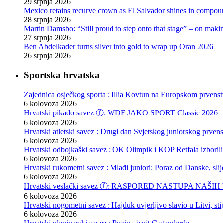
29 srpnja 2026
Mexico retains recurve crown as El Salvador shines in compou
28 srpnja 2026
Martin Damsbo: “Still proud to step onto that stage” – on mak
27 srpnja 2026
Ben Abdelkader turns silver into gold to wrap up Oran 2026
26 srpnja 2026
Sportska hrvatska
Zajednica osječkog sporta : Illia Kovtun na Europskom prvenst
6 kolovoza 2026
Hrvatski pikado savez ⓕ: WDF JAKO SPORT Classic 2026
6 kolovoza 2026
Hrvatski atletski savez : Drugi dan Svjetskog juniorskog prven
6 kolovoza 2026
Hrvatski odbojkaški savez : OK Olimpik i KOP Retfala izborili
6 kolovoza 2026
Hrvatski rukometni savez : Mlađi juniori: Poraz od Danske, slij
6 kolovoza 2026
Hrvatski veslački savez ⓕ: RASPORED NASTUPA NA
6 kolovoza 2026
Hrvatski nogometni savez : Hajduk uvjerljivo slavio u Litvi, s
6 kolovoza 2026
Hrvatski planinarski savez : Poziv - ispit C standarda