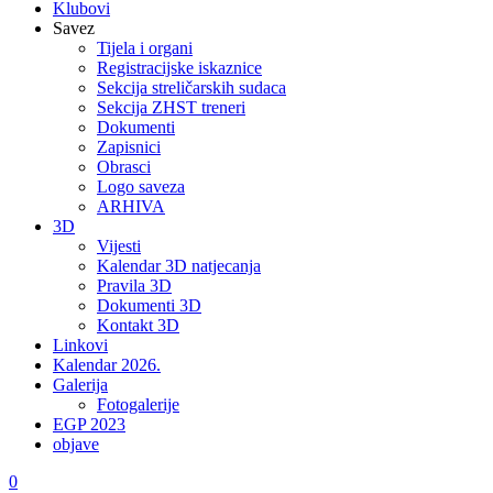
Klubovi
Savez
Tijela i organi
Registracijske iskaznice
Sekcija streličarskih sudaca
Sekcija ZHST treneri
Dokumenti
Zapisnici
Obrasci
Logo saveza
ARHIVA
3D
Vijesti
Kalendar 3D natjecanja
Pravila 3D
Dokumenti 3D
Kontakt 3D
Linkovi
Kalendar 2026.
Galerija
Fotogalerije
EGP 2023
objave
0