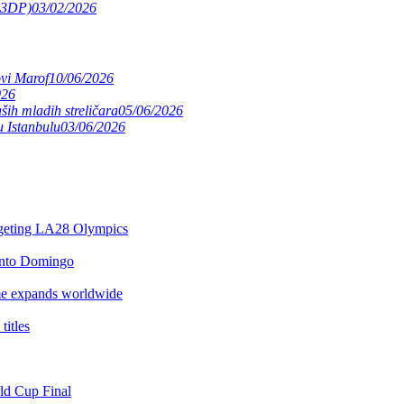
(S3DP)
03/02/2026
ovi Marof
10/06/2026
026
ših mladih streličara
05/06/2026
 Istanbulu
03/06/2026
argeting LA28 Olympics
anto Domingo
e expands worldwide
itles
rld Cup Final