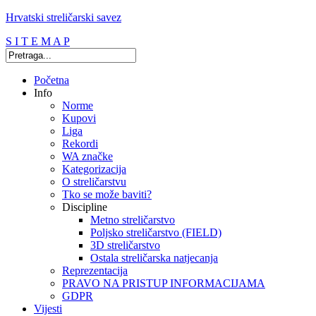
Hrvatski streličarski savez
S I T E M A P
Početna
Info
Norme
Kupovi
Liga
Rekordi
WA značke
Kategorizacija
O streličarstvu
Tko se može baviti?
Discipline
Metno streličarstvo
Poljsko streličarstvo (FIELD)
3D streličarstvo
Ostala streličarska natjecanja
Reprezentacija
PRAVO NA PRISTUP INFORMACIJAMA
GDPR
Vijesti