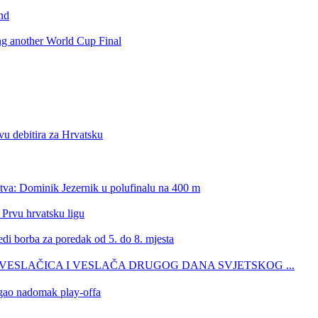
nd
ing another World Cup Final
vu debitira za Hrvatsku
stva: Dominik Jezernik u polufinalu na 400 m
 Prvu hrvatsku ligu
edi borba za poredak od 5. do 8. mjesta
ŠIH VESLAČICA I VESLAČA DRUGOG DANA SVJETSKOG ...
tigao nadomak play-offa