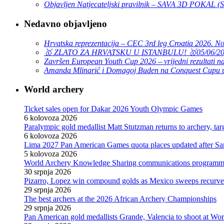
Objavljen Natjecateljski pravilnik – SAVA 3D POKAL 
Nedavno objavljeno
Hrvatska reprezentacija – CEC 3rd leg Croatia 2026. N
🥇 ZLATO ZA HRVATSKU U ISTANBULU! 🥇
05/06/2
Završen European Youth Cup 2026 – vrijedni rezultati na
Amanda Mlinarić i Domagoj Buden na Conquest Cupu u
World archery
Ticket sales open for Dakar 2026 Youth Olympic Games
6 kolovoza 2026
Paralympic gold medallist Matt Stutzman returns to archery, t
6 kolovoza 2026
Lima 2027 Pan American Games quota places updated after S
5 kolovoza 2026
World Archery Knowledge Sharing communications programm
30 srpnja 2026
Pizarro, Lopez win compound golds as Mexico sweeps recurve t
29 srpnja 2026
The best archers at the 2026 African Archery Championships
29 srpnja 2026
Pan American gold medallists Grande, Valencia to shoot at Wo