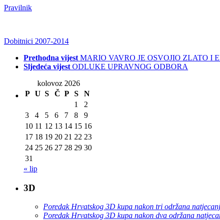
Pravilnik
Dobitnici 2007-2014
Prethodna vijest
MARIO VAVRO JE OSVOJIO ZLATO I E
Sljedeća vijest
ODLUKE UPRAVNOG ODBORA
kolovoz 2026
P
U
S
Č
P
S
N
1
2
3
4
5
6
7
8
9
10
11
12
13
14
15
16
17
18
19
20
21
22
23
24
25
26
27
28
29
30
31
« lip
3D
Poredak Hrvatskog 3D kupa nakon tri održana natjecan
Poredak Hrvatskog 3D kupa nakon dva održana natjeca