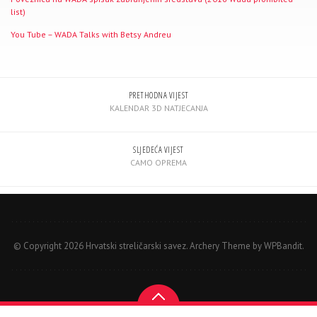
list)
You Tube – WADA Talks with Betsy Andreu
PRETHODNA VIJEST
KALENDAR 3D NATJECANJA
SLJEDEĆA VIJEST
CAMO OPREMA
© Copyright 2026 Hrvatski streličarski savez.
Archery Theme by
WPBandit
.