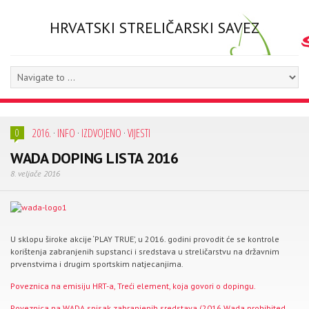
HRVATSKI STRELIČARSKI SAVEZ
2016.
·
INFO
·
IZDVOJENO
·
VIJESTI
0
WADA DOPING LISTA 2016
8. veljače 2016
U sklopu široke akcije ‘PLAY TRUE’, u 2016. godini provodit će se kontrole
korištenja zabranjenih supstanci i sredstava u streličarstvu na državnim
prvenstvima i drugim sportskim natjecanjima.
Poveznica na emisiju HRT-a, Treći element, koja govori o dopingu.
Poveznica na WADA spisak zabranjenih sredstava (2016 Wada prohibited