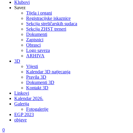
Klubovi
Savez
Tijela i organi
Registracijske iskaznice
Sekcija streličarskih sudaca
Sekcija ZHST treneri
Dokumenti
Zapisnici
Obrasci
Logo saveza
ARHIVA
3D
Vijesti
Kalendar 3D natjecanja
Pravila 3D
Dokumenti 3D
Kontakt 3D
Linkovi
Kalendar 2026.
Galerija
Fotogalerije
EGP 2023
objave
0