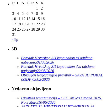
P
U
S
Č
P
S
N
1
2
3
4
5
6
7
8
9
10
11
12
13
14
15
16
17
18
19
20
21
22
23
24
25
26
27
28
29
30
31
« lip
3D
Poredak Hrvatskog 3D kupa nakon tri održana
natjecanja
01/06/2026
Poredak Hrvatskog 3D kupa nakon dva održana
natjecanja
22/05/2026
Objavljen Natjecateljski pravilnik – SAVA 3D POKAL
(S3DP)
03/02/2026
Nedavno objavljeno
Hrvatska reprezentacija – CEC 3rd leg Croatia 2026.
Novi Marof
10/06/2026
🥇 ZLATO ZA HRVATSKU U ISTANBULU! 🥇