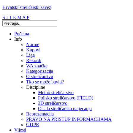
Hrvatski streličarski savez
S I T E M A P
Početna
Info
Norme
Kupovi
Liga
Rekordi
WA značke
Kategorizacija
O streličarstvu
Tko se može baviti?
Discipline
Metno streličarstvo
Poljsko streličarstvo (FIELD)
3D streličarstvo
Ostala streličarska natjecanja
Reprezentacija
PRAVO NA PRISTUP INFORMACIJAMA
GDPR
Vijesti