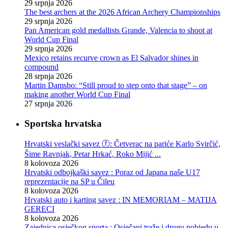
29 srpnja 2026
The best archers at the 2026 African Archery Championships
29 srpnja 2026
Pan American gold medallists Grande, Valencia to shoot at
World Cup Final
29 srpnja 2026
Mexico retains recurve crown as El Salvador shines in
compound
28 srpnja 2026
Martin Damsbo: “Still proud to step onto that stage” – on
making another World Cup Final
27 srpnja 2026
Sportska hrvatska
Hrvatski veslački savez ⓕ: Četverac na pariće Karlo Svirčić,
Šime Ravnjak, Petar Hrkać, Roko Mijić ...
8 kolovoza 2026
Hrvatski odbojkaški savez : Poraz od Japana naše U17
reprezentacije na SP u Čileu
8 kolovoza 2026
Hrvatski auto i karting savez : IN MEMORIAM – MATIJA
GERECI
8 kolovoza 2026
Zajednica osječkog sporta : Osječani traže i drugu pobjedu u