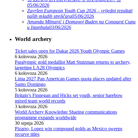
05/06/2026
Završen European Youth Cup 2026 – vrijedni rezultati
naših mladih streličara
05/06/2026
Amanda Mlinarić i Domagoj Buden na Conquest Cupu
u Istanbulu
03/06/2026
World archery
Ticket sales open for Dakar 2026 Youth Olympic Games
6 kolovoza 2026
Paralympic gold medallist Matt Stutzman returns to archery,
targeting LA28 Olympics
6 kolovoza 2026
Lima 2027 Pan American Games quota places updated after
Santo Domingo
5 kolovoza 2026
Britain’s Finnegan and Hicks set youth, senior barebow
mixed team world records
3 kolovoza 2026
World Archery Knowledge Sharing communications
programme expands worldwide
30 srpnja 2026
Pizarro, Lopez win compound golds as Mexico sweeps
recurve titles