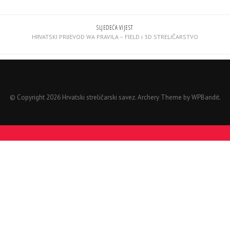
SLJEDEĆA VIJEST
HRVATSKI PRIJEVOD WA PRAVILA – FIELD i 3D STRELIČARSTVO
© Copyright 2026 Hrvatski streličarski savez.
Archery Theme by
WPBandit
.