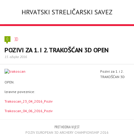
HRVATSKI STRELIČARSKI SAVEZ
3D
0
POZIVI ZA 1. I 2. TRAKOŠĆAN 3D OPEN
15. ožujka 2016
Pozivi za 1. i 2.
TRAKOŠĆAN 3D
OPEN.
Izravne poveznice:
Trakoscan_23_04_2016_Poziv
Trakoscan_04_06_2016_Poziv
PRETHODNA VIJEST
POZIV EUROPEAN 3D ARCHERY CHAMPIONSHIP 2016