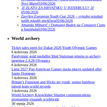
Novi Marof
10/06/2026
🥇 ZLATO ZA HRVATSKU U ISTANBULU! 🥇
05/06/2026
Završen European Youth Cup 2026 – vrijedni rezultati
naših mladih streličara
05/06/2026
Amanda Mlinarić i Domagoj Buden na Conquest Cupu
u Istanbulu
03/06/2026
World archery
Ticket sales open for Dakar 2026 Youth Olympic Games
6 kolovoza 2026
Paralympic gold medallist Matt Stutzman returns to archery,
targeting LA28 Olympics
6 kolovoza 2026
Lima 2027 Pan American Games quota places updated after
Santo Domingo
5 kolovoza 2026
Britain’s Finnegan and Hicks set youth, senior barebow
mixed team world records
3 kolovoza 2026
World Archery Knowledge Sharing communications
programme expands worldwide
30 srpnja 2026