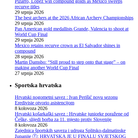
Pizarro, Lopez win compound golds as Mexico sweeps
recurve titles
29 srpnja 2026
The best archers at the 2026 African Archery Championships
29 srpnja 2026
Pan American gold medallists Grande, Valencia to shoot at
World Cup Final
29 srpnja 2026
Mexico retains recurve crown as El Salvador shines in
compound
28 srpnja 2026
Martin Damsbo: “Still proud to step onto that stage” – on
making another World Cup Final
27 srpnja 2026
Sportska hrvatska
Hrvatski nogometni savez : Ivan Perišić novu sezonu
Eredivisie otvorio asistencijom
8 kolovoza 2026
Hrvatski košarkaški savez : Hrvatske juniorke poražene od
Češke, slijedi borba za 11. mjesto protiv Slovenije
8 kolovoza 2026
Zajednica športskih saveza i udruga Splitsko-dalmatinske
županije ⓕ: HRVATSKA JE U FINALU SVJETSKOG