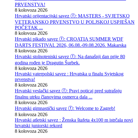
PRVENSTVA!
8 kolovoza 2026
Hrvatski orijentacijski savez ⓕ: MASTERS - SVJETSKO
VETERANSKO PRVENSTVO U POLJSKOJ USPJEŠAN
POČETAK ...
8 kolovoza 2026
Hrvatski pikado savez ⓕ: CROATIA SUMMER WDF
DARTS FESTIVAL 2026, 06.08.-09.08.2026. Makarska
8 kolovoza 2026
Hrvatski stolnoteniski savez ⓕ: Na današnji dan prije 80
godina rođen je Dragutin Šurbek.
8 kolovoza 2026
Hrvatski vaterpolski savez : Hrvatska u finalu Svjetskog
prvenstva!
8 kolovoza 2026
Hrvatski veslački savez ⓕ: Pravi poticaj pred sutrašnju
finalnu utrku članovima osmerca dala ...
8 kolovoza 2026
Hrvatski gimnastički savez ⓕ: Welcome to Zagreb!
8 kolovoza 2026
Hrvatski atletski savez : Ženska štafeta 4x100 m istrčala novi
hrvatski juniorski rekord
8 kolovoza 2026