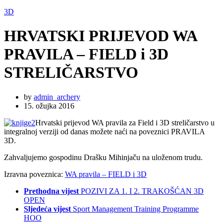
3D
HRVATSKI PRIJEVOD WA
PRAVILA – FIELD i 3D
STRELIČARSTVO
by
admin_archery
15. ožujka 2016
Hrvatski prijevod WA pravila za Field i 3D streličarstvo u
integralnoj verziji od danas možete naći na poveznici PRAVILA
3D.
Zahvaljujemo gospodinu Drašku Mihinjaču na uloženom trudu.
Izravna poveznica:
WA pravila – FIELD i 3D
Prethodna vijest
POZIVI ZA 1. I 2. TRAKOŠĆAN 3D
OPEN
Sljedeća vijest
Sport Management Training Programme
HOO