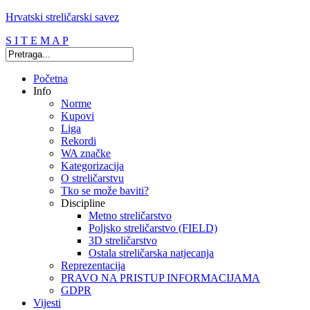
Hrvatski streličarski savez
S I T E M A P
Početna
Info
Norme
Kupovi
Liga
Rekordi
WA značke
Kategorizacija
O streličarstvu
Tko se može baviti?
Discipline
Metno streličarstvo
Poljsko streličarstvo (FIELD)
3D streličarstvo
Ostala streličarska natjecanja
Reprezentacija
PRAVO NA PRISTUP INFORMACIJAMA
GDPR
Vijesti