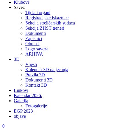
Klubovi
Savez
Tijela i organi
Registracijske iskaznice
Sekcija streličarskih sudaca
Sekcija ZHST treneri
Dokumenti
Zapisnici
Obrasci
Logo saveza
ARHIVA
3D
Vijesti
Kalendar 3D natjecanja
Pravila 3D
Dokumenti 3D
Kontakt 3D
Linkovi
Kalendar 2026.
Galerija
Fotogalerije
EGP 2023
objave
0