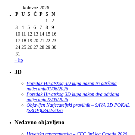
kolovoz 2026
P
U
S
Č
P
S
N
1
2
3
4
5
6
7
8
9
10
11
12
13
14
15
16
17
18
19
20
21
22
23
24
25
26
27
28
29
30
31
« lip
3D
Poredak Hrvatskog 3D kupa nakon tri održana
natjecanja
01/06/2026
Poredak Hrvatskog 3D kupa nakon dva održana
natjecanja
22/05/2026
Objavljen Natjecateljski pravilnik – SAVA 3D POKAL
(S3DP)
03/02/2026
Nedavno objavljeno
Hrvatska reprezentacija – CEC 3rd leg Croatia 2026.