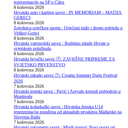
reprezentacije na SP u Čileu
8 kolovoza 2026
Hrvatski auto i karting savez : IN MEMORIAM – MATIJA
GERECI
8 kolovoza 2026
Zajednica osječkog sporta : Osječani traže i drugu pobjedu u
Velikoj Gorici
8 kolovoza 2026
Hrvatski vaterpolski savez : Bodrimo mlade Hrvate u
svjetskom polufinalu
8 kolovoza 2026
Hrvatski hrvački savez ⓕ: ZAVRŠNE PRIPREME ZA
SVJETSKO PRVENSTVO
8 kolovoza 2026
Hrvatski pikado savez ⓕ: Croatia Summer Darts Festival
2026
7 kolovoza 2026
Hrvatski teniski savez : Pavić i Arevalo krenuli pobjedom u
Montrealu
7 kolovoza 2026
Hrvatski košarkaški savez : Hrvatska ženska U14
reprezentacija poražena od aktualnih prvakinja Mađarske na
Slovenia Ballu
7 kolovoza 2026
Hrvatski rukometni savez : Mlađi juniori: Novi poraz od