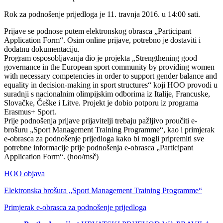
Rok za podnošenje prijedloga je 11. travnja 2016. u 14:00 sati.
Prijave se podnose putem elektronskog obrasca „Participant
Application Form“. Osim online prijave, potrebno je dostaviti i
dodatnu dokumentaciju.
Program osposobljavanja dio je projekta „Strengthening good
governance in the European sport community by providing women
with necessary competencies in order to support gender balance and
equality in decision-making in sport structures“ koji HOO provodi u
suradnji s nacionalnim olimpijskim odborima iz Italije, Francuske,
Slovačke, Češke i Litve. Projekt je dobio potporu iz programa
Erasmus+ Sport.
Prije podnošenja prijave prijavitelji trebaju pažljivo proučiti e-
brošuru „Sport Management Training Programme“, kao i primjerak
e-obrasca za podnošenje prijedloga kako bi mogli pripremiti sve
potrebne informacije prije podnošenja e-obrasca „Participant
Application Form“. (hoo/msč)
HOO objava
Elektronska brošura „Sport Management Training Programme“
Primjerak e-obrasca za podnošenje prijedloga