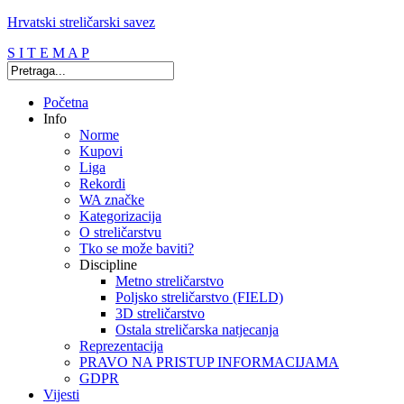
Hrvatski streličarski savez
S I T E M A P
Početna
Info
Norme
Kupovi
Liga
Rekordi
WA značke
Kategorizacija
O streličarstvu
Tko se može baviti?
Discipline
Metno streličarstvo
Poljsko streličarstvo (FIELD)
3D streličarstvo
Ostala streličarska natjecanja
Reprezentacija
PRAVO NA PRISTUP INFORMACIJAMA
GDPR
Vijesti