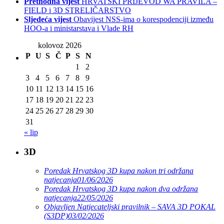
Prethodna vijest
HRVATSKI PRIJEVOD WA PRAVILA –
FIELD i 3D STRELIČARSTVO
Sljedeća vijest
Obavijest NSS-ima o korespodenciji između
HOO-a i ministarstava i Vlade RH
kolovoz 2026
P
U
S
Č
P
S
N
1
2
3
4
5
6
7
8
9
10
11
12
13
14
15
16
17
18
19
20
21
22
23
24
25
26
27
28
29
30
31
« lip
3D
Poredak Hrvatskog 3D kupa nakon tri održana
natjecanja
01/06/2026
Poredak Hrvatskog 3D kupa nakon dva održana
natjecanja
22/05/2026
Objavljen Natjecateljski pravilnik – SAVA 3D POKAL
(S3DP)
03/02/2026