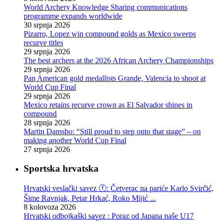
World Archery Knowledge Sharing communications
programme expands worldwide
30 srpnja 2026
Pizarro, Lopez win compound golds as Mexico sweeps
recurve titles
29 srpnja 2026
The best archers at the 2026 African Archery Championships
29 srpnja 2026
Pan American gold medallists Grande, Valencia to shoot at
World Cup Final
29 srpnja 2026
Mexico retains recurve crown as El Salvador shines in
compound
28 srpnja 2026
Martin Damsbo: “Still proud to step onto that stage” – on
making another World Cup Final
27 srpnja 2026
Sportska hrvatska
Hrvatski veslački savez ⓕ: Četverac na pariće Karlo Svirčić,
Šime Ravnjak, Petar Hrkać, Roko Mijić ...
8 kolovoza 2026
Hrvatski odbojkaški savez : Poraz od Japana naše U17