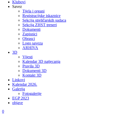
Klubovi
Savez
Tijela i organi
Registracijske iskaznice
Sekcija streličarskih sudaca
Sekcija ZHST treneri
Dokumenti
Zapisnici
Obrasci
Logo saveza
ARHIVA
3D
Vijesti
Kalendar 3D natjecanja
Pravila 3D
Dokumenti 3D
Kontakt 3D
Linkovi
Kalendar 2026.
Galerija
Fotogalerije
EGP 2023
objave
0