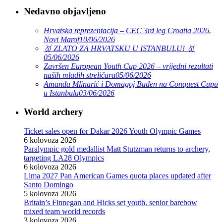
Nedavno objavljeno
Hrvatska reprezentacija – CEC 3rd leg Croatia 2026.
Novi Marof
10/06/2026
🥇 ZLATO ZA HRVATSKU U ISTANBULU! 🥇
05/06/2026
Završen European Youth Cup 2026 – vrijedni rezultati
naših mladih streličara
05/06/2026
Amanda Mlinarić i Domagoj Buden na Conquest Cupu
u Istanbulu
03/06/2026
World archery
Ticket sales open for Dakar 2026 Youth Olympic Games
6 kolovoza 2026
Paralympic gold medallist Matt Stutzman returns to archery,
targeting LA28 Olympics
6 kolovoza 2026
Lima 2027 Pan American Games quota places updated after
Santo Domingo
5 kolovoza 2026
Britain’s Finnegan and Hicks set youth, senior barebow
mixed team world records
3 kolovoza 2026