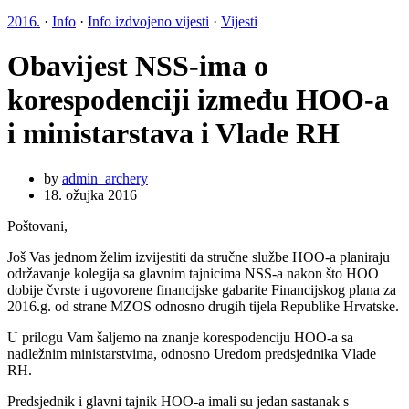
2016.
·
Info
·
Info izdvojeno vijesti
·
Vijesti
Obavijest NSS-ima o
korespodenciji između HOO-a
i ministarstava i Vlade RH
by
admin_archery
18. ožujka 2016
Poštovani,
Još Vas jednom želim izvijestiti da stručne službe HOO-a planiraju
održavanje kolegija sa glavnim tajnicima NSS-a nakon što HOO
dobije čvrste i ugovorene financijske gabarite Financijskog plana za
2016.g. od strane MZOS odnosno drugih tijela Republike Hrvatske.
U prilogu Vam šaljemo na znanje korespodenciju HOO-a sa
nadležnim ministarstvima, odnosno Uredom predsjednika Vlade
RH.
Predsjednik i glavni tajnik HOO-a imali su jedan sastanak s