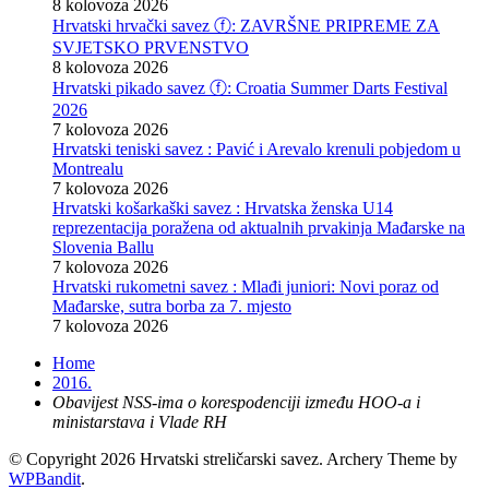
8 kolovoza 2026
Hrvatski hrvački savez ⓕ: ZAVRŠNE PRIPREME ZA
SVJETSKO PRVENSTVO
8 kolovoza 2026
Hrvatski pikado savez ⓕ: Croatia Summer Darts Festival
2026
7 kolovoza 2026
Hrvatski teniski savez : Pavić i Arevalo krenuli pobjedom u
Montrealu
7 kolovoza 2026
Hrvatski košarkaški savez : Hrvatska ženska U14
reprezentacija poražena od aktualnih prvakinja Mađarske na
Slovenia Ballu
7 kolovoza 2026
Hrvatski rukometni savez : Mlađi juniori: Novi poraz od
Mađarske, sutra borba za 7. mjesto
7 kolovoza 2026
Home
2016.
Obavijest NSS-ima o korespodenciji između HOO-a i
ministarstava i Vlade RH
© Copyright 2026 Hrvatski streličarski savez.
Archery Theme by
WPBandit
.