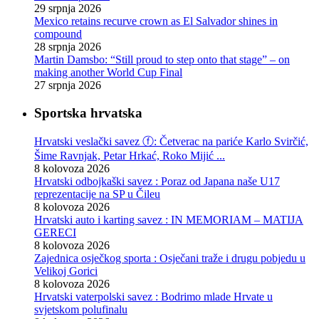
29 srpnja 2026
Mexico retains recurve crown as El Salvador shines in
compound
28 srpnja 2026
Martin Damsbo: “Still proud to step onto that stage” – on
making another World Cup Final
27 srpnja 2026
Sportska hrvatska
Hrvatski veslački savez ⓕ: Četverac na pariće Karlo Svirčić,
Šime Ravnjak, Petar Hrkać, Roko Mijić ...
8 kolovoza 2026
Hrvatski odbojkaški savez : Poraz od Japana naše U17
reprezentacije na SP u Čileu
8 kolovoza 2026
Hrvatski auto i karting savez : IN MEMORIAM – MATIJA
GERECI
8 kolovoza 2026
Zajednica osječkog sporta : Osječani traže i drugu pobjedu u
Velikoj Gorici
8 kolovoza 2026
Hrvatski vaterpolski savez : Bodrimo mlade Hrvate u
svjetskom polufinalu