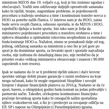
ministrom MZOS dne 19. veljače o.g. koji je bio iznimno ugodan i
obećavajući. Tražili smo održavanje daljnjih operativnih sastanaka
kako bi riješili, brojne, nagomilane probleme, te pojednostavili
proceduru u traženju sredstava a time i kontinuirani transfer novca u
HOO za potrebe naših članica. U interesu nam je da HOO, zaista
bude servis svojih članica, odnosno sportaša, te da MZOS i HOO,
zajednički djeluju u korist sporta. Isto tako nam je želja da
ministarstvo pojednostavi proceduru u transferu sredstava a time i
njihovu dinamiku u optimalnim rokovima neophodnim za normalno
funkcioniranje HOO-a. Nažalost, nismo se pomaknuli dalje od tog,
jednog, održanog sastanka sa ministrom a ono što je još gore po
sport je da doministar sporta, za hrvatski sport i sportaše najvažnija
osoba, nije izabrana do današnjeg dana (no, nije neobično da je
prioritet ovako velikog ministarstva obrazovanje i znanost i 90.000
zaposlenih u tom resoru).
Ipak se nadamo da će se ti problemi riješiti uskoro i daće krovne
sportske udruge dobiti pisane garancije o razini sredstava na koje
mogu računati, kako bi mogle organizirati Skupštine i usvojiti
Izmjene i dopune financijskih planova za 2016.g. Nadamo se da će
sport, barem, u olimpijskoj godini funkcionirati na jedan prihvatljiv i
partnerski način. Također, očekujemo kontinuirano financijsko
praćenje hrvatskog sporta kako bi omogućili našim sportašima
njihov svakodnevni rad, a što je i preduvjet za osvajanje odličja na
EP, SP i napose na Olimpijskim (i Paraolimpijskim) igrama.