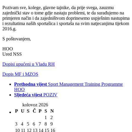
Pozivam sve, kolege, glavne tajnike, da prije svega, zauzmu
zajednički stav o tome gdje nastaju problemi, te da surađujemo na
primjeren način i da zajedništvom doprinesemo uspješnim nastupima
i rezultatima naših sportašica i sportaša na svim natjecanjima tijekom
2016.g.
S poštovanjem,
HOO
Ured NSS
Dopisi upućeni u Vladu RH
Dopis MF i MZOS
Prethodna vijest
Sport Management Training Programme
HOO
Sljedeća vijest
POZIV
kolovoz 2026
P
U
S
Č
P
S
N
1
2
3
4
5
6
7
8
9
10
11
12
13
14
15
16