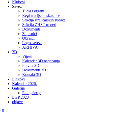
Klubovi
Savez
Tijela i organi
Registracijske iskaznice
Sekcija streličarskih sudaca
Sekcija ZHST treneri
Dokumenti
Zapisnici
Obrasci
Logo saveza
ARHIVA
3D
Vijesti
Kalendar 3D natjecanja
Pravila 3D
Dokumenti 3D
Kontakt 3D
Linkovi
Kalendar 2026.
Galerija
Fotogalerije
EGP 2023
objave
0