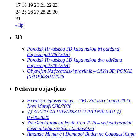
17
18
19
20
21
22
23
24
25
26
27
28
29
30
31
« lip
3D
Poredak Hrvatskog 3D kupa nakon tri održana
natjecanja
01/06/2026
Poredak Hrvatskog 3D kupa nakon dva održana
natjecanja
22/05/2026
Objavljen Natjecateljski pravilnik – SAVA 3D POKAL
(S3DP)
03/02/2026
Nedavno objavljeno
Hrvatska reprezentacija – CEC 3rd leg Croatia 2026.
Novi Marof
10/06/2026
🥇 ZLATO ZA HRVATSKU U ISTANBULU! 🥇
05/06/2026
Završen European Youth Cup 2026 – vrijedni rezultati
naših mladih streličara
05/06/2026
Amanda Mlinarić i Domagoj Buden na Conquest Cupu