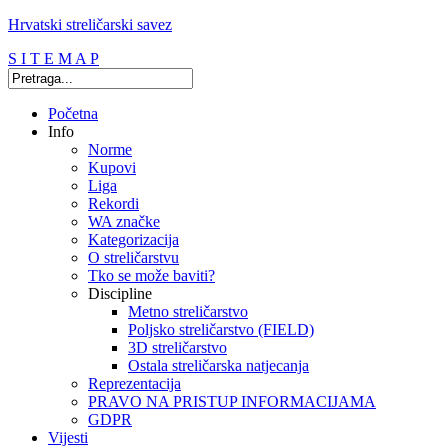
Hrvatski streličarski savez
S I T E M A P
Početna
Info
Norme
Kupovi
Liga
Rekordi
WA značke
Kategorizacija
O streličarstvu
Tko se može baviti?
Discipline
Metno streličarstvo
Poljsko streličarstvo (FIELD)
3D streličarstvo
Ostala streličarska natjecanja
Reprezentacija
PRAVO NA PRISTUP INFORMACIJAMA
GDPR
Vijesti