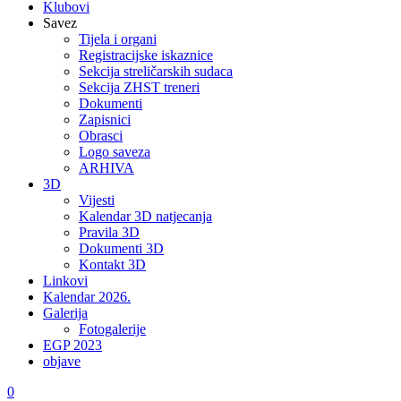
Klubovi
Savez
Tijela i organi
Registracijske iskaznice
Sekcija streličarskih sudaca
Sekcija ZHST treneri
Dokumenti
Zapisnici
Obrasci
Logo saveza
ARHIVA
3D
Vijesti
Kalendar 3D natjecanja
Pravila 3D
Dokumenti 3D
Kontakt 3D
Linkovi
Kalendar 2026.
Galerija
Fotogalerije
EGP 2023
objave
0