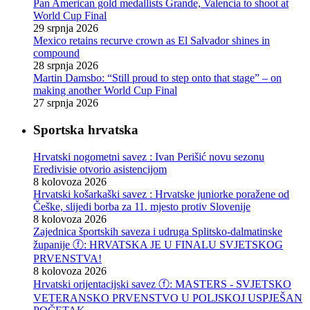
Pan American gold medallists Grande, Valencia to shoot at
World Cup Final
29 srpnja 2026
Mexico retains recurve crown as El Salvador shines in
compound
28 srpnja 2026
Martin Damsbo: “Still proud to step onto that stage” – on
making another World Cup Final
27 srpnja 2026
Sportska hrvatska
Hrvatski nogometni savez : Ivan Perišić novu sezonu
Eredivisie otvorio asistencijom
8 kolovoza 2026
Hrvatski košarkaški savez : Hrvatske juniorke poražene od
Češke, slijedi borba za 11. mjesto protiv Slovenije
8 kolovoza 2026
Zajednica športskih saveza i udruga Splitsko-dalmatinske
županije ⓕ: HRVATSKA JE U FINALU SVJETSKOG
PRVENSTVA!
8 kolovoza 2026
Hrvatski orijentacijski savez ⓕ: MASTERS - SVJETSKO
VETERANSKO PRVENSTVO U POLJSKOJ USPJEŠAN