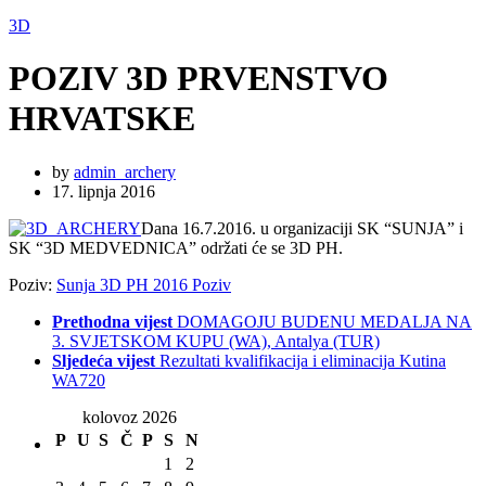
3D
POZIV 3D PRVENSTVO
HRVATSKE
by
admin_archery
17. lipnja 2016
Dana 16.7.2016. u organizaciji SK “SUNJA” i
SK “3D MEDVEDNICA” održati će se 3D PH.
Poziv:
Sunja 3D PH 2016 Poziv
Prethodna vijest
DOMAGOJU BUDENU MEDALJA NA
3. SVJETSKOM KUPU (WA), Antalya (TUR)
Sljedeća vijest
Rezultati kvalifikacija i eliminacija Kutina
WA720
kolovoz 2026
P
U
S
Č
P
S
N
1
2