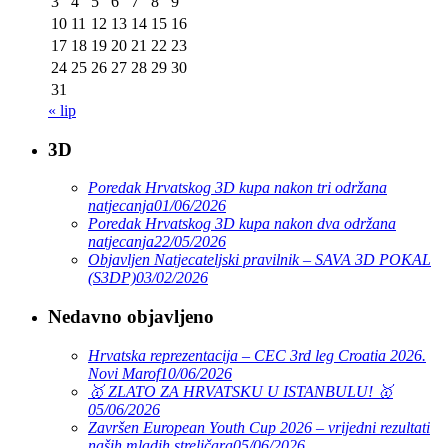
3
4
5
6
7
8
9
10
11
12
13
14
15
16
17
18
19
20
21
22
23
24
25
26
27
28
29
30
31
« lip
3D
Poredak Hrvatskog 3D kupa nakon tri održana
natjecanja
01/06/2026
Poredak Hrvatskog 3D kupa nakon dva održana
natjecanja
22/05/2026
Objavljen Natjecateljski pravilnik – SAVA 3D POKAL
(S3DP)
03/02/2026
Nedavno objavljeno
Hrvatska reprezentacija – CEC 3rd leg Croatia 2026.
Novi Marof
10/06/2026
🥇 ZLATO ZA HRVATSKU U ISTANBULU! 🥇
05/06/2026
Završen European Youth Cup 2026 – vrijedni rezultati
naših mladih streličara
05/06/2026