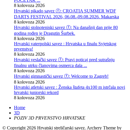
POČETAK ...
8 kolovoza 2026
Hrvatski pikado savez ⓕ: CROATIA SUMMER WDF
DARTS FESTIVAL 2026, 06.08.-09.08.2026. Makarska
8 kolovoza 2026
Hrvatski stolnoteniski savez ⓕ: Na današnji dan prije 80
godina rođen je Dragutin Šurbek.
8 kolovoza 2026
Hrvatski vaterpolski savez : Hrvatska u finalu Svjetskog
prvenstva!
8 kolovoza 2026
Hrvatski veslački savez ⓕ: Pravi poticaj pred sutrašnju
finalnu utrku članovima osmerca dala ...
8 kolovoza 2026
Hrvatski gimnastički savez ⓕ: Welcome to Zagreb!
8 kolovoza 2026
Hrvatski atletski savez : Ženska štafeta 4x100 m istrčala novi
hrvatski juniorski rekord
8 kolovoza 2026
Home
3D
POZIV 3D PRVENSTVO HRVATSKE
© Copyright 2026 Hrvatski streličarski savez.
Archery Theme by