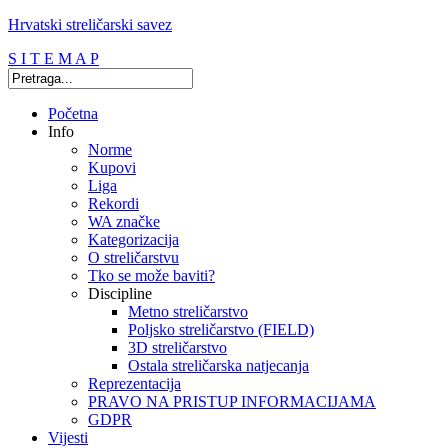
Hrvatski streličarski savez
S I T E M A P
Početna
Info
Norme
Kupovi
Liga
Rekordi
WA značke
Kategorizacija
O streličarstvu
Tko se može baviti?
Discipline
Metno streličarstvo
Poljsko streličarstvo (FIELD)
3D streličarstvo
Ostala streličarska natjecanja
Reprezentacija
PRAVO NA PRISTUP INFORMACIJAMA
GDPR
Vijesti