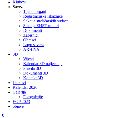
Klubovi
Savez
Tijela i organi
Registracijske iskaznice
Sekcija streličarskih sudaca
Sekcija ZHST treneri
Dokumenti
Zapisnici
Obrasci
Logo saveza
ARHIVA
3D
Vijesti
Kalendar 3D natjecanja
Pravila 3D
Dokumenti 3D
Kontakt 3D
Linkovi
Kalendar 2026.
Galerija
Fotogalerije
EGP 2023
objave
0