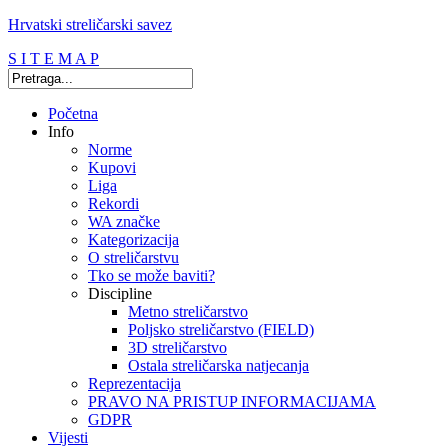
Hrvatski streličarski savez
S I T E M A P
Početna
Info
Norme
Kupovi
Liga
Rekordi
WA značke
Kategorizacija
O streličarstvu
Tko se može baviti?
Discipline
Metno streličarstvo
Poljsko streličarstvo (FIELD)
3D streličarstvo
Ostala streličarska natjecanja
Reprezentacija
PRAVO NA PRISTUP INFORMACIJAMA
GDPR
Vijesti