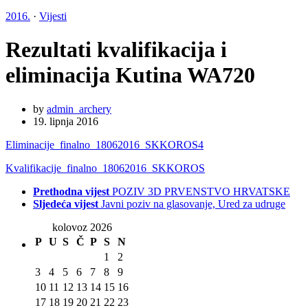
2016.
·
Vijesti
Rezultati kvalifikacija i
eliminacija Kutina WA720
by
admin_archery
19. lipnja 2016
Eliminacije_finalno_18062016_SKKOROS4
Kvalifikacije_finalno_18062016_SKKOROS
Prethodna vijest
POZIV 3D PRVENSTVO HRVATSKE
Sljedeća vijest
Javni poziv na glasovanje, Ured za udruge
kolovoz 2026
P
U
S
Č
P
S
N
1
2
3
4
5
6
7
8
9
10
11
12
13
14
15
16
17
18
19
20
21
22
23