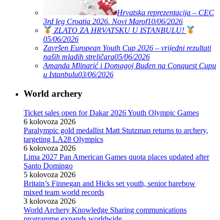
Hrvatska reprezentacija – CEC
3rd leg Croatia 2026. Novi Marof
10/06/2026
ZLATO ZA HRVATSKU U ISTANBULU!
05/06/2026
Završen European Youth Cup 2026 – vrijedni rezultati
naših mladih streličara
05/06/2026
Amanda Mlinarić i Domagoj Buden na Conquest Cupu
u Istanbulu
03/06/2026
World archery
Ticket sales open for Dakar 2026 Youth Olympic Games
6 kolovoza 2026
Paralympic gold medallist Matt Stutzman returns to archery,
targeting LA28 Olympics
6 kolovoza 2026
Lima 2027 Pan American Games quota places updated after
Santo Domingo
5 kolovoza 2026
Britain’s Finnegan and Hicks set youth, senior barebow
mixed team world records
3 kolovoza 2026
World Archery Knowledge Sharing communications
programme expands worldwide