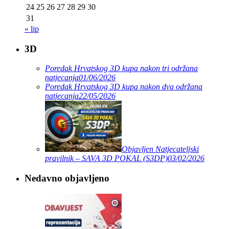
24
25
26
27
28
29
30
31
« lip
3D
Poredak Hrvatskog 3D kupa nakon tri održana
natjecanja
01/06/2026
Poredak Hrvatskog 3D kupa nakon dva održana
natjecanja
22/05/2026
Objavljen Natjecateljski
pravilnik – SAVA 3D POKAL (S3DP)
03/02/2026
Nedavno objavljeno