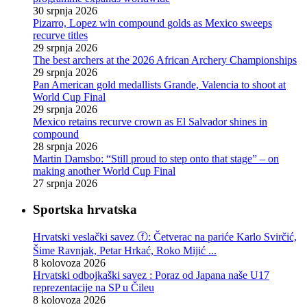
30 srpnja 2026
Pizarro, Lopez win compound golds as Mexico sweeps
recurve titles
29 srpnja 2026
The best archers at the 2026 African Archery Championships
29 srpnja 2026
Pan American gold medallists Grande, Valencia to shoot at
World Cup Final
29 srpnja 2026
Mexico retains recurve crown as El Salvador shines in
compound
28 srpnja 2026
Martin Damsbo: “Still proud to step onto that stage” – on
making another World Cup Final
27 srpnja 2026
Sportska hrvatska
Hrvatski veslački savez ⓕ: Četverac na pariće Karlo Svirčić,
Šime Ravnjak, Petar Hrkać, Roko Mijić ...
8 kolovoza 2026
Hrvatski odbojkaški savez : Poraz od Japana naše U17
reprezentacije na SP u Čileu
8 kolovoza 2026