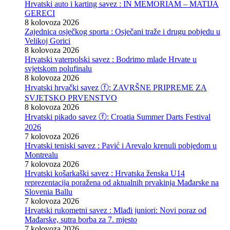
Hrvatski auto i karting savez : IN MEMORIAM – MATIJA
GERECI
8 kolovoza 2026
Zajednica osječkog sporta : Osječani traže i drugu pobjedu u
Velikoj Gorici
8 kolovoza 2026
Hrvatski vaterpolski savez : Bodrimo mlade Hrvate u
svjetskom polufinalu
8 kolovoza 2026
Hrvatski hrvački savez ⓕ: ZAVRŠNE PRIPREME ZA
SVJETSKO PRVENSTVO
8 kolovoza 2026
Hrvatski pikado savez ⓕ: Croatia Summer Darts Festival
2026
7 kolovoza 2026
Hrvatski teniski savez : Pavić i Arevalo krenuli pobjedom u
Montrealu
7 kolovoza 2026
Hrvatski košarkaški savez : Hrvatska ženska U14
reprezentacija poražena od aktualnih prvakinja Mađarske na
Slovenia Ballu
7 kolovoza 2026
Hrvatski rukometni savez : Mlađi juniori: Novi poraz od
Mađarske, sutra borba za 7. mjesto
7 kolovoza 2026