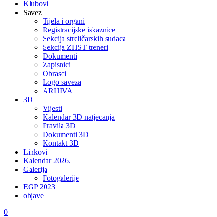
Klubovi
Savez
Tijela i organi
Registracijske iskaznice
Sekcija streličarskih sudaca
Sekcija ZHST treneri
Dokumenti
Zapisnici
Obrasci
Logo saveza
ARHIVA
3D
Vijesti
Kalendar 3D natjecanja
Pravila 3D
Dokumenti 3D
Kontakt 3D
Linkovi
Kalendar 2026.
Galerija
Fotogalerije
EGP 2023
objave
0