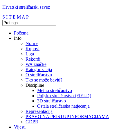
Hrvatski streličarski savez
S I T E M A P
Početna
Info
Norme
Kupovi
Liga
Rekordi
WA značke
Kategorizacija
O streličarstvu
Tko se može baviti?
Discipline
Metno streličarstvo
Poljsko streličarstvo (FIELD)
3D streličarstvo
Ostala streličarska natjecanja
Reprezentacija
PRAVO NA PRISTUP INFORMACIJAMA
GDPR
Vijesti