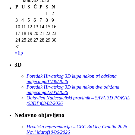
kolovoz 2026
P
U
S
Č
P
S
N
1
2
3
4
5
6
7
8
9
10
11
12
13
14
15
16
17
18
19
20
21
22
23
24
25
26
27
28
29
30
31
« lip
3D
Poredak Hrvatskog 3D kupa nakon tri održana
natjecanja
01/06/2026
Poredak Hrvatskog 3D kupa nakon dva održana
natjecanja
22/05/2026
Objavljen Natjecateljski pravilnik – SAVA 3D POKAL
(S3DP)
03/02/2026
Nedavno objavljeno
Hrvatska reprezentacija – CEC 3rd leg Croatia 2026.
Novi Marof
10/06/2026