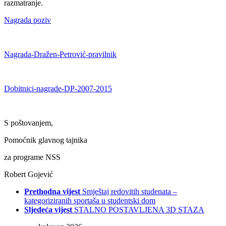
razmatranje.
Nagrada poziv
Nagrada-Dražen-Petrović-pravilnik
Dobitnici-nagrade-DP-2007-2015
S poštovanjem,
Pomoćnik glavnog tajnika
za programe NSS
Robert Gojević
Prethodna vijest
Smještaj redovitih studenata –
kategoriziranih sportaša u studentski dom
Sljedeća vijest
STALNO POSTAVLJENA 3D STAZA