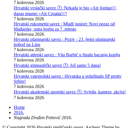
7 kolovoza 2026
Hrvatski veslački savez ⓕ: Nekada je bio »Air Jordan\\\',
danas imamo »Air Croatia\\\'!
7 kolovoza 2026
Hrvatski rukometni savez : Mlađi juniori: Novi poraz od
Mađarske, sutra borba za 7. mjesto
7 kolovoza 2026
Hrvatski planinarski savez : Poziv - 23. ljetni planinarski
pohod na Lipu
7 kolovoza 2026
Hrvatski atletski savez : Vita Barbić u finalu bacanja koplja
7 kolovoza 2026
Hrvatski gimnastički savez ⓕ: Još samo 5 dana!
7 kolovoza 2026
Hrvatski vaterpolski savez : Hrvatska u polufinalu SP protiv
Srbije!
7 kolovoza 2026
Hrvatski akademski sportski savez ⓕ: Svjetla, kamera, akcija!
7 kolovoza 2026
Home
2016.
Nagrada Dražen Petrović 2016.
© Copyright 2026 Hrvatski streličarski savez.
Archery Theme by