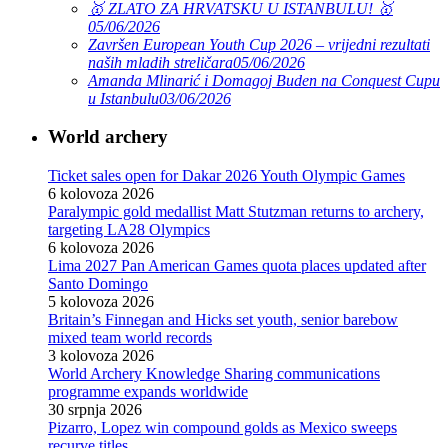
🥇 ZLATO ZA HRVATSKU U ISTANBULU! 🥇
05/06/2026
Završen European Youth Cup 2026 – vrijedni rezultati
naših mladih streličara
05/06/2026
Amanda Mlinarić i Domagoj Buden na Conquest Cupu
u Istanbulu
03/06/2026
World archery
Ticket sales open for Dakar 2026 Youth Olympic Games
6 kolovoza 2026
Paralympic gold medallist Matt Stutzman returns to archery,
targeting LA28 Olympics
6 kolovoza 2026
Lima 2027 Pan American Games quota places updated after
Santo Domingo
5 kolovoza 2026
Britain’s Finnegan and Hicks set youth, senior barebow
mixed team world records
3 kolovoza 2026
World Archery Knowledge Sharing communications
programme expands worldwide
30 srpnja 2026
Pizarro, Lopez win compound golds as Mexico sweeps
recurve titles