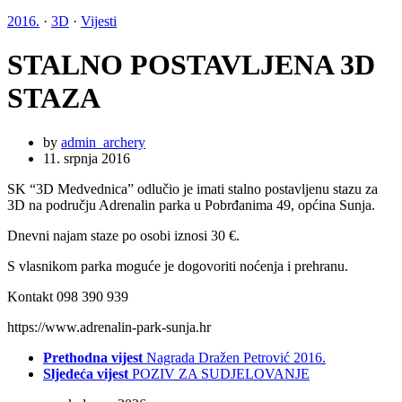
2016.
·
3D
·
Vijesti
STALNO POSTAVLJENA 3D
STAZA
by
admin_archery
11. srpnja 2016
SK “3D Medvednica” odlučio je imati stalno postavljenu stazu za
3D na području Adrenalin parka u Pobrđanima 49, općina Sunja.
Dnevni najam staze po osobi iznosi 30 €.
S vlasnikom parka moguće je dogovoriti noćenja i prehranu.
Kontakt 098 390 939
https://www.adrenalin-park-sunja.hr
Prethodna vijest
Nagrada Dražen Petrović 2016.
Sljedeća vijest
POZIV ZA SUDJELOVANJE