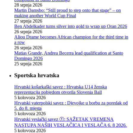
28 srpnja 2026
Martin Damsbo: “Still proud to step onto that stage” – on
making another World Cup Final
27 srpnja 2026
Ben Abdelkader turns silver into gold to wrap up Oran 2026
26 srpnja 2026
Aliou Drame becomes African champion for the third time in
a row
26 srpnja 2026
Matias Grande, Andrea Becerra lead qualification at Santo
Domingo 2026
25 srpnja 2026
Sportska hrvatska
Hrvatski košarkaški savez : Hrvatska U14 ženska
reprezentacija pobjedom otvorila Slovenia Ball
5 kolovoza 2026
Hrvatski vaterpolski savez : Djevojke u borbu za poredak od
5. do 8. mjesta
5 kolovoza 2026
Hrvatski veslački savez ⓕ: SAŽETAK VREMENA
NASTUPA NAŠIH VESLAČICA I VESLAČA 6. 8 2026.
5 kolovoza 2026