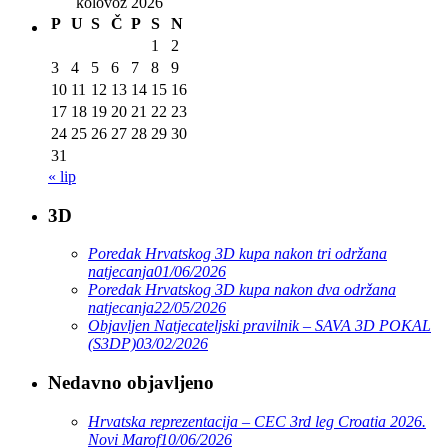
kolovoz 2026
P
U
S
Č
P
S
N
1
2
3
4
5
6
7
8
9
10
11
12
13
14
15
16
17
18
19
20
21
22
23
24
25
26
27
28
29
30
31
« lip
3D
Poredak Hrvatskog 3D kupa nakon tri održana
natjecanja
01/06/2026
Poredak Hrvatskog 3D kupa nakon dva održana
natjecanja
22/05/2026
Objavljen Natjecateljski pravilnik – SAVA 3D POKAL
(S3DP)
03/02/2026
Nedavno objavljeno
Hrvatska reprezentacija – CEC 3rd leg Croatia 2026.
Novi Marof
10/06/2026