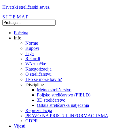
Hrvatski streličarski savez
S I T E M A P
Početna
Info
Norme
Kupovi
Liga
Rekordi
WA značke
Kategorizacija
O streličarstvu
Tko se može baviti?
Discipline
Metno streličarstvo
Poljsko streličarstvo (FIELD)
3D streličarstvo
Ostala streličarska natjecanja
Reprezentacija
PRAVO NA PRISTUP INFORMACIJAMA
GDPR
Vijesti