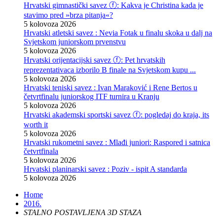
Hrvatski gimnastički savez ⓕ: Kakva je Christina kada je
stavimo pred »brza pitanja«?
5 kolovoza 2026
Hrvatski atletski savez : Nevia Fotak u finalu skoka u dalj na
Svjetskom juniorskom prvenstvu
5 kolovoza 2026
Hrvatski orijentacijski savez ⓕ: Pet hrvatskih
reprezentativaca izborilo B finale na Svjetskom kupu ...
5 kolovoza 2026
Hrvatski teniski savez : Ivan Maraković i Rene Bertos u
četvrtfinalu juniorskog ITF turnira u Kranju
5 kolovoza 2026
Hrvatski akademski sportski savez ⓕ: pogledaj do kraja, its
worth it
5 kolovoza 2026
Hrvatski rukometni savez : Mlađi juniori: Raspored i satnica
četvrtfinala
5 kolovoza 2026
Hrvatski planinarski savez : Poziv - ispit A standarda
5 kolovoza 2026
Home
2016.
STALNO POSTAVLJENA 3D STAZA