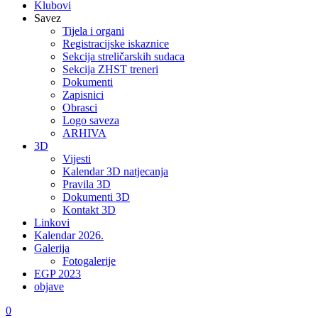
Klubovi
Savez
Tijela i organi
Registracijske iskaznice
Sekcija streličarskih sudaca
Sekcija ZHST treneri
Dokumenti
Zapisnici
Obrasci
Logo saveza
ARHIVA
3D
Vijesti
Kalendar 3D natjecanja
Pravila 3D
Dokumenti 3D
Kontakt 3D
Linkovi
Kalendar 2026.
Galerija
Fotogalerije
EGP 2023
objave
0