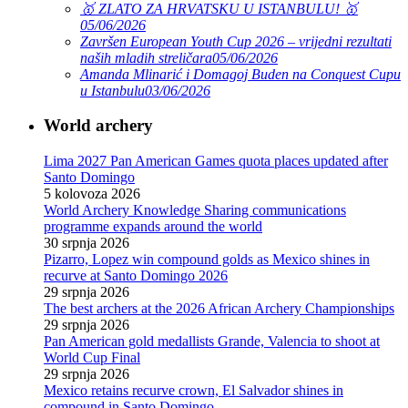
🥇 ZLATO ZA HRVATSKU U ISTANBULU! 🥇
05/06/2026
Završen European Youth Cup 2026 – vrijedni rezultati
naših mladih streličara
05/06/2026
Amanda Mlinarić i Domagoj Buden na Conquest Cupu
u Istanbulu
03/06/2026
World archery
Lima 2027 Pan American Games quota places updated after
Santo Domingo
5 kolovoza 2026
World Archery Knowledge Sharing communications
programme expands around the world
30 srpnja 2026
Pizarro, Lopez win compound golds as Mexico shines in
recurve at Santo Domingo 2026
29 srpnja 2026
The best archers at the 2026 African Archery Championships
29 srpnja 2026
Pan American gold medallists Grande, Valencia to shoot at
World Cup Final
29 srpnja 2026
Mexico retains recurve crown, El Salvador shines in
compound in Santo Domingo