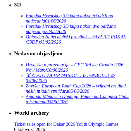
3D
Poredak Hrvatskog 3D kupa nakon tri održana
natjecanja
01/06/2026
Poredak Hrvatskog 3D kupa nakon dva održana
natjecanja
22/05/2026
Objavljen Natjecateljski pravilnik – SAVA 3D POKAL
(S3DP)
03/02/2026
Nedavno objavljeno
Hrvatska reprezentacija – CEC 3rd leg Croatia 2026.
Novi Marof
10/06/2026
🥇 ZLATO ZA HRVATSKU U ISTANBULU! 🥇
05/06/2026
Završen European Youth Cup 2026 – vrijedni rezultati
naših mladih streličara
05/06/2026
Amanda Mlinarić i Domagoj Buden na Conquest Cupu
u Istanbulu
03/06/2026
World archery
Ticket sales open for Dakar 2026 Youth Olympic Games
6 kolovoza 2026