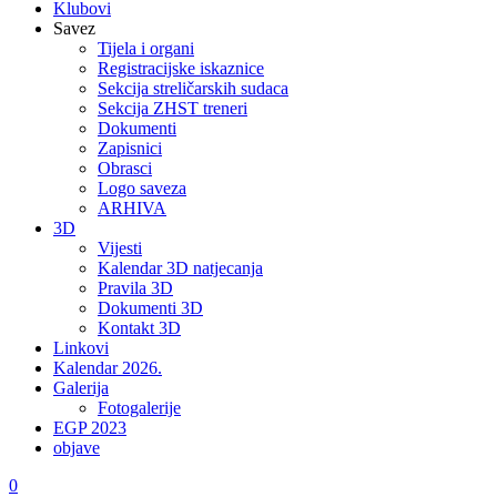
Klubovi
Savez
Tijela i organi
Registracijske iskaznice
Sekcija streličarskih sudaca
Sekcija ZHST treneri
Dokumenti
Zapisnici
Obrasci
Logo saveza
ARHIVA
3D
Vijesti
Kalendar 3D natjecanja
Pravila 3D
Dokumenti 3D
Kontakt 3D
Linkovi
Kalendar 2026.
Galerija
Fotogalerije
EGP 2023
objave
0