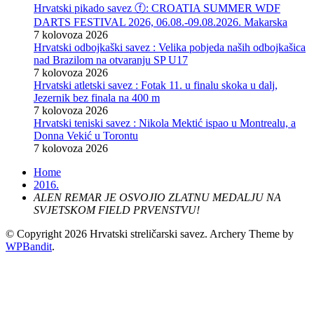
Hrvatski pikado savez ⓕ: CROATIA SUMMER WDF
DARTS FESTIVAL 2026, 06.08.-09.08.2026. Makarska
7 kolovoza 2026
Hrvatski odbojkaški savez : Velika pobjeda naših odbojkašica
nad Brazilom na otvaranju SP U17
7 kolovoza 2026
Hrvatski atletski savez : Fotak 11. u finalu skoka u dalj,
Jezernik bez finala na 400 m
7 kolovoza 2026
Hrvatski teniski savez : Nikola Mektić ispao u Montrealu, a
Donna Vekić u Torontu
7 kolovoza 2026
Home
2016.
ALEN REMAR JE OSVOJIO ZLATNU MEDALJU NA
SVJETSKOM FIELD PRVENSTVU!
© Copyright 2026 Hrvatski streličarski savez.
Archery Theme by
WPBandit
.