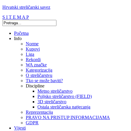
Hrvatski streličarski savez
S I T E M A P
Početna
Info
Norme
Kupovi
Liga
Rekordi
WA značke
Kategorizacija
O streličarstvu
Tko se može baviti?
Discipline
Metno streličarstvo
Poljsko streličarstvo (FIELD)
3D streličarstvo
Ostala streličarska natjecanja
Reprezentacija
PRAVO NA PRISTUP INFORMACIJAMA
GDPR
Vijesti