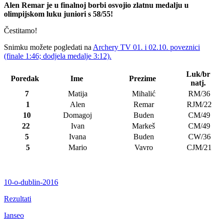
Alen Remar je u finalnoj borbi osvojio zlatnu medalju u
olimpijskom luku juniori s 58/55!
Čestitamo!
Snimku možete pogledati na
Archery TV 01. i 02.10. poveznici
(finale 1:46; dodjela medalje 3:12).
Luk/br
Poredak
Ime
Prezime
natj.
7
Matija
Mihalić
RM/36
1
Alen
Remar
RJM/22
10
Domagoj
Buden
CM/49
22
Ivan
Markeš
CM/49
5
Ivana
Buden
CW/36
5
Mario
Vavro
CJM/21
10-o-dublin-2016
Rezultati
Ianseo