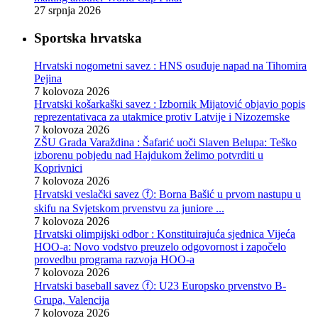
27 srpnja 2026
Sportska hrvatska
Hrvatski nogometni savez : HNS osuđuje napad na Tihomira
Pejina
7 kolovoza 2026
Hrvatski košarkaški savez : Izbornik Mijatović objavio popis
reprezentativaca za utakmice protiv Latvije i Nizozemske
7 kolovoza 2026
ZŠU Grada Varaždina : Šafarić uoči Slaven Belupa: Teško
izborenu pobjedu nad Hajdukom želimo potvrditi u
Koprivnici
7 kolovoza 2026
Hrvatski veslački savez ⓕ: Borna Bašić u prvom nastupu u
skifu na Svjetskom prvenstvu za juniore ...
7 kolovoza 2026
Hrvatski olimpijski odbor : Konstituirajuća sjednica Vijeća
HOO-a: Novo vodstvo preuzelo odgovornost i započelo
provedbu programa razvoja HOO-a
7 kolovoza 2026
Hrvatski baseball savez ⓕ: U23 Europsko prvenstvo B-
Grupa, Valencija
7 kolovoza 2026