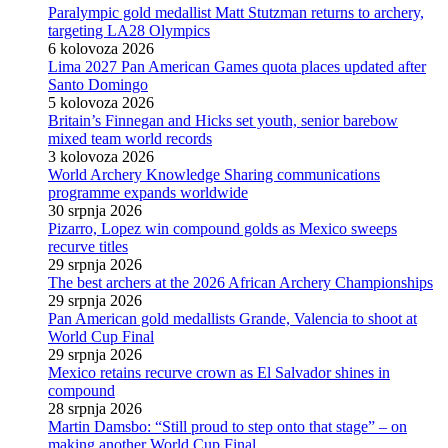
Paralympic gold medallist Matt Stutzman returns to archery,
targeting LA28 Olympics
6 kolovoza 2026
Lima 2027 Pan American Games quota places updated after
Santo Domingo
5 kolovoza 2026
Britain’s Finnegan and Hicks set youth, senior barebow
mixed team world records
3 kolovoza 2026
World Archery Knowledge Sharing communications
programme expands worldwide
30 srpnja 2026
Pizarro, Lopez win compound golds as Mexico sweeps
recurve titles
29 srpnja 2026
The best archers at the 2026 African Archery Championships
29 srpnja 2026
Pan American gold medallists Grande, Valencia to shoot at
World Cup Final
29 srpnja 2026
Mexico retains recurve crown as El Salvador shines in
compound
28 srpnja 2026
Martin Damsbo: “Still proud to step onto that stage” – on
making another World Cup Final