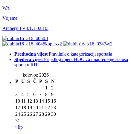
WA
Vrijeme
Archery TV 01. i 02.10.
Prethodna vijest
Pravilnik o kategorizaciji sportaša
Sljedeća vijest
Prijedlog mjera HOO za unapređenje statusa
sporta u RH
kolovoz 2026
P
U
S
Č
P
S
N
1
2
3
4
5
6
7
8
9
10
11
12
13
14
15
16
17
18
19
20
21
22
23
24
25
26
27
28
29
30
31
« lip