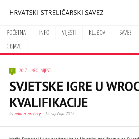
HRVATSKI STRELIČARSKI SAVEZ
POČETNA
INFO
VIJESTI
KLUBOVI
SAVEZ
OBJAVE
2017.
·
INFO
·
VIJESTI
0
SVJETSKE IGRE U WRO
KVALIFIKACIJE
by
admin_archery
12. siječnja 2017