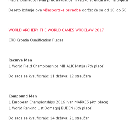
Matija, Domagoj i Ivan predstavljat će Hrvatsko streličarstvo na Svje
Deseto izdanje ove
višesportske priredbe
održat će se od 10. do 30.
WORLD ARCHERY THE WORLD GAMES WROCLAW 2017
CRO Croatia Qualification Places
Recurve Men
1 World Field Championships MIHALIC Matija (7th place)
Do sada se kvalificiralo: 11 država; 12 streličara
Compound Men
1 European Championships 2016 Ivan MARKES (4th place)
1 World Ranking List Domagoj BUDEN (6th place)
Do sada se kvalificiralo: 14 država; 21 streličar