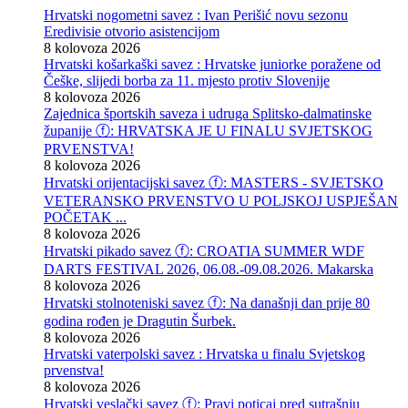
Hrvatski nogometni savez : Ivan Perišić novu sezonu
Eredivisie otvorio asistencijom
8 kolovoza 2026
Hrvatski košarkaški savez : Hrvatske juniorke poražene od
Češke, slijedi borba za 11. mjesto protiv Slovenije
8 kolovoza 2026
Zajednica športskih saveza i udruga Splitsko-dalmatinske
županije ⓕ: HRVATSKA JE U FINALU SVJETSKOG
PRVENSTVA!
8 kolovoza 2026
Hrvatski orijentacijski savez ⓕ: MASTERS - SVJETSKO
VETERANSKO PRVENSTVO U POLJSKOJ USPJEŠAN
POČETAK ...
8 kolovoza 2026
Hrvatski pikado savez ⓕ: CROATIA SUMMER WDF
DARTS FESTIVAL 2026, 06.08.-09.08.2026. Makarska
8 kolovoza 2026
Hrvatski stolnoteniski savez ⓕ: Na današnji dan prije 80
godina rođen je Dragutin Šurbek.
8 kolovoza 2026
Hrvatski vaterpolski savez : Hrvatska u finalu Svjetskog
prvenstva!
8 kolovoza 2026
Hrvatski veslački savez ⓕ: Pravi poticaj pred sutrašnju