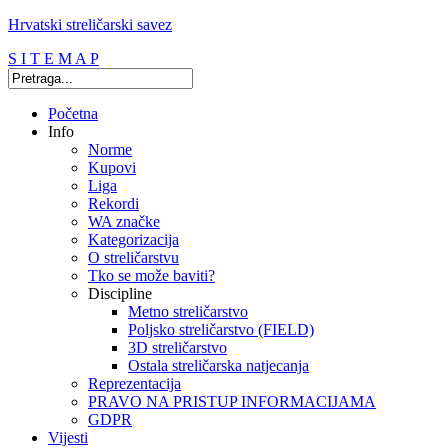
Hrvatski streličarski savez
S I T E M A P
Početna
Info
Norme
Kupovi
Liga
Rekordi
WA značke
Kategorizacija
O streličarstvu
Tko se može baviti?
Discipline
Metno streličarstvo
Poljsko streličarstvo (FIELD)
3D streličarstvo
Ostala streličarska natjecanja
Reprezentacija
PRAVO NA PRISTUP INFORMACIJAMA
GDPR
Vijesti