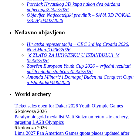
Poredak Hrvatskog 3D kupa nakon dva održana
natjecanja
22/05/2026
Objavljen Natjecateljski pravilnik – SAVA 3D POKAL
(S3DP)
03/02/2026
Nedavno objavljeno
Hrvatska reprezentacija – CEC 3rd leg Croatia 2026.
Novi Marof
10/06/2026
🥇 ZLATO ZA HRVATSKU U ISTANBULU! 🥇
05/06/2026
Završen European Youth Cup 2026 – vrijedni rezultati
naših mladih streličara
05/06/2026
Amanda Mlinarić i Domagoj Buden na Conquest Cupu
u Istanbulu
03/06/2026
World archery
Ticket sales open for Dakar 2026 Youth Olympic Games
6 kolovoza 2026
Paralympic gold medallist Matt Stutzman returns to archery,
targeting LA28 Olympics
6 kolovoza 2026
Lima 2027 Pan American Games quota places updated after