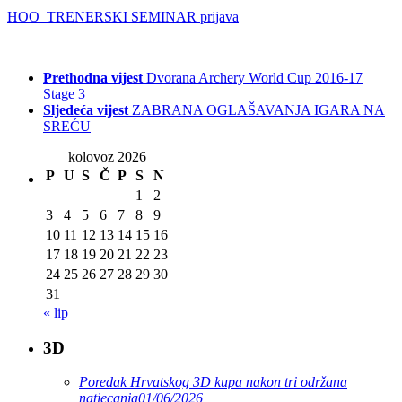
HOO TRENERSKI SEMINAR prijava
Prethodna vijest
Dvorana Archery World Cup 2016-17
Stage 3
Sljedeća vijest
ZABRANA OGLAŠAVANJA IGARA NA
SREĆU
kolovoz 2026
P
U
S
Č
P
S
N
1
2
3
4
5
6
7
8
9
10
11
12
13
14
15
16
17
18
19
20
21
22
23
24
25
26
27
28
29
30
31
« lip
3D
Poredak Hrvatskog 3D kupa nakon tri održana
natjecanja
01/06/2026