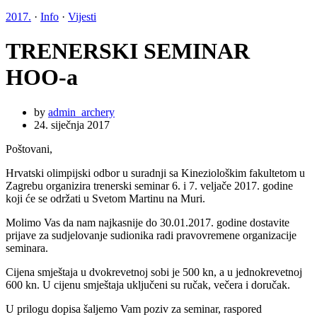
2017.
·
Info
·
Vijesti
TRENERSKI SEMINAR
HOO-a
by
admin_archery
24. siječnja 2017
Poštovani,
Hrvatski olimpijski odbor u suradnji sa Kineziološkim fakultetom u
Zagrebu organizira trenerski seminar 6. i 7. veljače 2017. godine
koji će se održati u Svetom Martinu na Muri.
Molimo Vas da nam najkasnije do 30.01.2017. godine dostavite
prijave za sudjelovanje sudionika radi pravovremene organizacije
seminara.
Cijena smještaja u dvokrevetnoj sobi je 500 kn, a u jednokrevetnoj
600 kn. U cijenu smještaja uključeni su ručak, večera i doručak.
U prilogu dopisa šaljemo Vam poziv za seminar, raspored