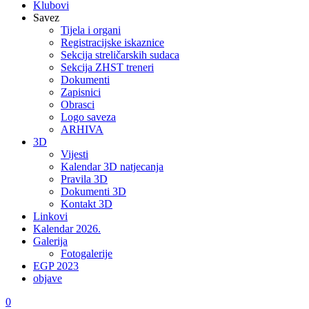
Klubovi
Savez
Tijela i organi
Registracijske iskaznice
Sekcija streličarskih sudaca
Sekcija ZHST treneri
Dokumenti
Zapisnici
Obrasci
Logo saveza
ARHIVA
3D
Vijesti
Kalendar 3D natjecanja
Pravila 3D
Dokumenti 3D
Kontakt 3D
Linkovi
Kalendar 2026.
Galerija
Fotogalerije
EGP 2023
objave
0