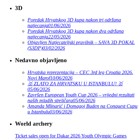
3D
Poredak Hrvatskog 3D kupa nakon tri održana
natjecanja
01/06/2026
Poredak Hrvatskog 3D kupa nakon dva održana
natjecanja
22/05/2026
Objavljen Natjecateljski pravilnik – SAVA 3D POKAL
(S3DP)
03/02/2026
Nedavno objavljeno
Hrvatska reprezentacija – CEC 3rd leg Croatia 2026.
Novi Marof
10/06/2026
🥇 ZLATO ZA HRVATSKU U ISTANBULU! 🥇
05/06/2026
Završen European Youth Cup 2026 – vrijedni rezultati
naših mladih streličara
05/06/2026
Amanda Mlinarić i Domagoj Buden na Conquest Cupu
u Istanbulu
03/06/2026
World archery
Ticket sales open for Dakar 2026 Youth Olympic Games