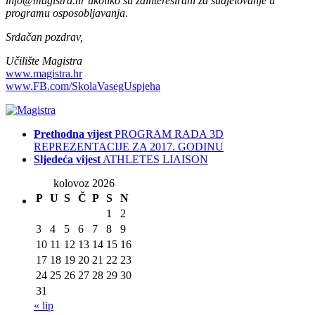
info@magistra.hr ukoliko su zainteresirani za sudjelovanje u
programu osposobljavanja.
Srdačan pozdrav,
Učilište Magistra
www.magistra.hr
www.FB.com/SkolaVasegUspjeha
Prethodna vijest
PROGRAM RADA 3D
REPREZENTACIJE ZA 2017. GODINU
Sljedeća vijest
ATHLETES LIAISON
kolovoz 2026
P
U
S
Č
P
S
N
1
2
3
4
5
6
7
8
9
10
11
12
13
14
15
16
17
18
19
20
21
22
23
24
25
26
27
28
29
30
31
« lip