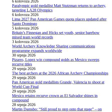
6 kolovoza 2026
Paralympic gold medallist Matt Stutzman returns to archery,
targeting LA28 Olympics
6 kolovoza 2026
Lima 2027 Pan American Games quota places updated after
Santo Domingo
5 kolovoza 2026
Britain’s Finnegan and Hicks set youth, senior barebow
mixed team world records
3 kolovoza 2026
World Archery Knowledge Sharing communications
programme expands worldwide
30 srpnja 2026
Pizarro, Lopez win compound golds as Mexico sweeps
recurve titles
29 srpnja 2026
The best archers at the 2026 African Archery Championships
29 srpnja 2026
Pan American gold medallists Grande, Valencia to shoot at
World Cup Final
29 srpnja 2026
Mexico retains recurve crown as El Salvador shines in
compound
28 srpnja 2026
Martin Damsbo: “Still proud to step onto that stage” – on