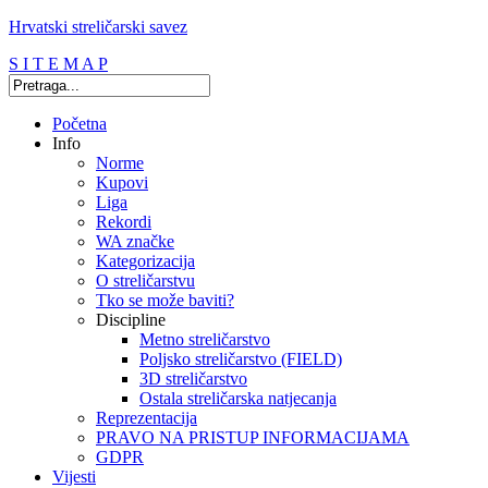
Hrvatski streličarski savez
S I T E M A P
Početna
Info
Norme
Kupovi
Liga
Rekordi
WA značke
Kategorizacija
O streličarstvu
Tko se može baviti?
Discipline
Metno streličarstvo
Poljsko streličarstvo (FIELD)
3D streličarstvo
Ostala streličarska natjecanja
Reprezentacija
PRAVO NA PRISTUP INFORMACIJAMA
GDPR
Vijesti