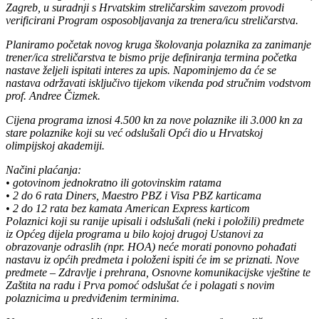
Zagreb, u suradnji s Hrvatskim streličarskim savezom provodi
verificirani Program osposobljavanja za trenera/icu streličarstva.
Planiramo početak novog kruga školovanja polaznika za zanimanje
trener/ica streličarstva te bismo prije definiranja termina početka
nastave željeli ispitati interes za upis. Napominjemo da će se
nastava održavati isključivo tijekom vikenda pod stručnim vodstvom
prof. Andree Čizmek.
Cijena programa iznosi 4.500 kn za nove polaznike ili 3.000 kn za
stare polaznike koji su već odslušali Opći dio u Hrvatskoj
olimpijskoj akademiji.
Načini plaćanja:
• gotovinom jednokratno ili gotovinskim ratama
• 2 do 6 rata Diners, Maestro PBZ i Visa PBZ karticama
• 2 do 12 rata bez kamata American Express karticom
Polaznici koji su ranije upisali i odslušali (neki i položili) predmete
iz Općeg dijela programa u bilo kojoj drugoj Ustanovi za
obrazovanje odraslih (npr. HOA) neće morati ponovno pohađati
nastavu iz općih predmeta i položeni ispiti će im se priznati. Nove
predmete – Zdravlje i prehrana, Osnovne komunikacijske vještine te
Zaštita na radu i Prva pomoć odslušat će i polagati s novim
polaznicima u predviđenim terminima.