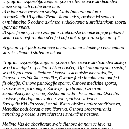
U program osposobljavanja za poslove trenera/ice streličarstva
može se upisati osoba koja ima:
a) minimalno završenu srednju školu (potvrda mature)
b) navršenih 18 godina života (domovnica, osobna iskaznica)
c) minimalno 5 godina aktivnog sudjelovanja u streličarskom sportu
(potvrda kluba)
d) specifične vještine i znanja iz streličarske tehnike koje je polaznik
stekao kroz neformalno učenje i koja dokazuje kroz prijemni ispit
Prijemni ispit podrazumijeva demonstraciju tehnike po elementima
sa zakrivljenim i složenim lukom.
Program osposobljavanja za poslove trenera/ice streličarstva sastoji
se od dva dijela: specijalističkog i općeg. Opći dio programa sastoji
se od 9 predmeta slijedom: Osnove sistematske kineziologije,
Osnove kineziološke metodike, Osnove funkcionalne anatomije i
fiziologije, Osnove psihologije sporta, Osnove medicine sporta,
Osnove teorije treninga, Zdravlje i prehrana, Osnovne
komunikacijske vještine, Zaštita na radu i Prva pomoć.
Opći dio
nastave pohađaju polaznici iz svih sportova zajedno.
Specijalistički dio sastoji se od: Kineziološke analize streličarstva,
Metodike podučavanja streličarstva, Osnova programiranja
trenažnog procesa u streličarstvu i Praktične nastave.
Molimo Vas da obavijestite svoje članove da nam se jave na