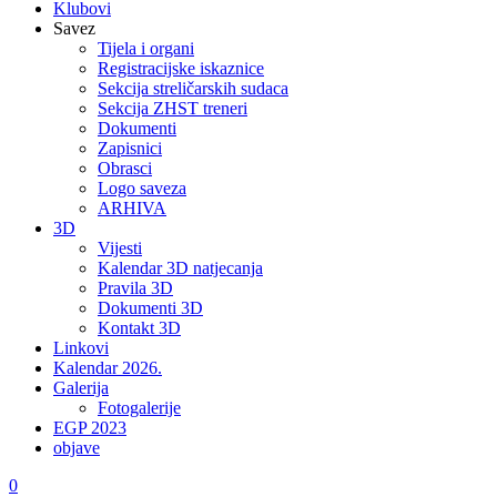
Klubovi
Savez
Tijela i organi
Registracijske iskaznice
Sekcija streličarskih sudaca
Sekcija ZHST treneri
Dokumenti
Zapisnici
Obrasci
Logo saveza
ARHIVA
3D
Vijesti
Kalendar 3D natjecanja
Pravila 3D
Dokumenti 3D
Kontakt 3D
Linkovi
Kalendar 2026.
Galerija
Fotogalerije
EGP 2023
objave
0