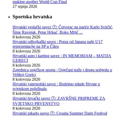
making another World Cup Final
27 srpnja 2026
Sportska hrvatska
Hrvatski veslački savez ⓕ: Četverac na pariće Karlo Svirčić,
Šime Ravnjak, Petar Hrkać, Roko Mijić ...
8 kolovoza 2026
Hrvatski odbojkaški savez : Poraz od Japana naše U17
reprezentacije na SP u Čileu
8 kolovoza 2026
Hrvatski auto i karting savez : IN MEMORIAM – MATIJA
GERECI
8 kolovoza 2026
Zajednica osječkog sporta : Osječani traže i drugu pobjedu u
Velikoj Gorici
8 kolovoza 2026
Hrvatski vaterpolski savez : Bodrimo mlade Hrvate u
svjetskom polufinalu
8 kolovoza 2026
Hrvatski hrvački savez ⓕ: ZAVRŠNE PRIPREME ZA
SVJETSKO PRVENSTVO
8 kolovoza 2026
Hrvatski pikado savez ⓕ: Croatia Summer Darts Festival