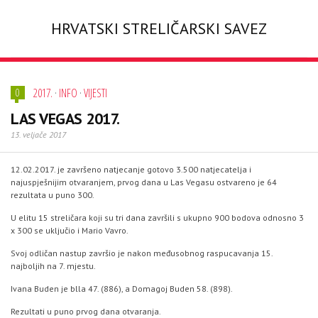
HRVATSKI STRELIČARSKI SAVEZ
2017.
·
INFO
·
VIJESTI
0
LAS VEGAS 2017.
13. veljače 2017
12.02.2017. je završeno natjecanje gotovo 3.500 natjecatelja i
najuspješnijim otvaranjem, prvog dana u Las Vegasu ostvareno je 64
rezultata u puno 300.
U elitu 15 streličara koji su tri dana završili s ukupno 900 bodova odnosno 3
x 300 se uključio i Mario Vavro.
Svoj odličan nastup završio je nakon međusobnog raspucavanja 15.
najboljih na 7. mjestu.
Ivana Buden je blla 47. (886), a Domagoj Buden 58. (898).
Rezultati u puno prvog dana otvaranja.