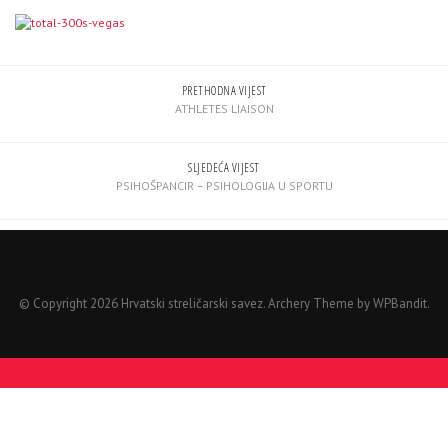
PRETHODNA VIJEST
ATHLETES LIAISON
SLJEDEĆA VIJEST
PSIHOŠPANCIR – PSIHOLOGIJA U SPORTU
© Copyright 2026 Hrvatski streličarski savez.
Archery Theme by
WPBandit
.